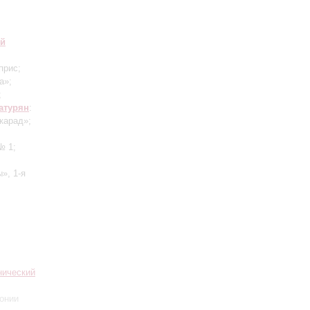
ий
прис;
а»;
;
атурян
:
карад»;
№ 1;
», 1-я
нический
онии