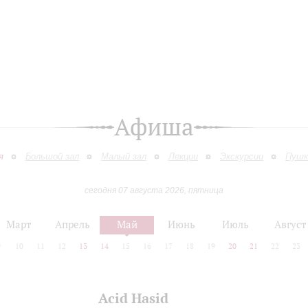
Афиша
я
Большой зал
Малый зал
Лекции
Экскурсии
Пушк
сегодня 07 августа 2026, пятница
Март
Апрель
Май
Июнь
Июль
Август
9
10
11
12
13
14
15
16
17
18
19
20
21
22
23
Acid Hasid