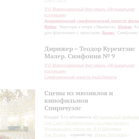
(1953–2023)
XVI Международный фестиваль «Музыкальная
коллекция»
Академический симфонический оркестр фил
Вебер
: Увертюра к опере «Эврианта»;
Шуман
: К
для фортепиано с оркестром;
Брамс
: Симфония
Дирижер – Теодор Курентзис
Малер. Симфония № 9
XVI Международный фестиваль «Музыкальная
коллекция»
Симфонический оркестр musicAeterna
Сцены из мюзиклов и
кинофильмов
Спиричуэлс
Концерт 5-го абонемента «
Музыкальный фейерве
Хор Санкт-Петербургского государственного
Музыкального театра им. Ф.И.Шаляпина
Лев Дунаев
- хормейстер;
Ирина Теплякова
-