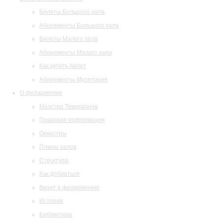
Билеты Большого зала
Абонементы Большого зала
Билеты Малого зала
Абонементы Малого зала
Как купить билет
Абонементы Музитория
О филармонии
Маэстро Темирканов
Правовая информация
Оркестры
Планы залов
Структура
Как добраться
Визит в филармонию
История
Библиотека