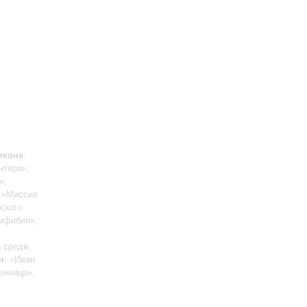
иконе
:
нтера»;
»,
: «Миссия
ского
Амфибия»,
й среди
н
: «Иван
енница»,