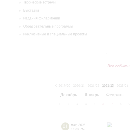
Творческие встречи
Выставки
Издания филармонии
Образовательные программы
Инклюзивные и специальные проекты
Все событи
2019/20
2020/21
2021/22
2022/23
2023/24
2024/25
2025/26
2026/27
Декабрь
Январь
Февраль
1
2
3
4
5
6
7
8
01
мая
,
2023
15:00
,
Пн