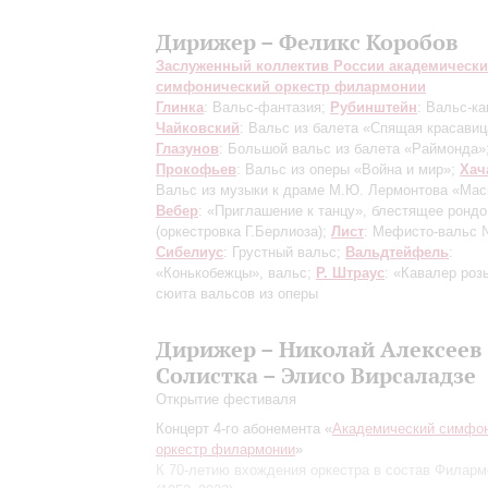
Дирижер – Феликс Коробов
Заслуженный коллектив России академическ
симфонический оркестр филармонии
Глинка
: Вальс-фантазия;
Рубинштейн
: Вальс-ка
Чайковский
: Вальс из балета «Спящая красавиц
Глазунов
: Большой вальс из балета «Раймонда»
Прокофьев
: Вальс из оперы «Война и мир»;
Хач
Вальс из музыки к драме М.Ю. Лермонтова «Мас
Вебер
: «Приглашение к танцу», блестящее рондо
(оркестровка Г.Берлиоза);
Лист
: Мефисто-вальс 
Сибелиус
: Грустный вальс;
Вальдтейфель
:
«Конькобежцы», вальс;
Р. Штраус
: «Кавалер розы
сюита вальсов из оперы
Дирижер – Николай Алексеев
Солистка – Элисо Вирсаладзе
Открытие фестиваля
Концерт 4-го абонемента «
Академический симфо
оркестр филармонии
»
К 70-летию вхождения оркестра в состав Филарм