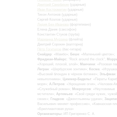
Дмитрий Свербихин
(ударные)
Иван Костромитин
(ударные)
Тихон Антонов
(ударные)
Сергей Козлов
(ударные)
Лидия Бех-Иванова
(фортепиано)
Елена Даник
(саксофон)
Константин Стуков
(труба)
Марианна Мурзина
(флейта)
Дмитрий Сорокин
(валторна)
Пётр Гогитидзе
(бас-гитара)
Снайдер
: «Мамбо»;
Беше
: «Маленький цветок»;
Фридман-Майерс
: “Rock around the clock”;
Морр
«Хороший, плохой, злой»;
Манчини
: «Розовая па
Легран
: «Шербурские зонтики»;
Косма
: «Игрушка
«Высокий блондин в чёрном ботинке»;
Эльфман
невыполнима»;
Циммер-Бадельт
: «Пираты Кариб
моря»;
А.Петров
: «Укрощение огня», «Человек-
«Служебный роман»;
Мокроусов
: «Неуловимые
мстители»;
Артемьев
: «Свой среди чужих, чужо
своих»;
Гладков
: «Джентльмены удачи»;
Зацепи
Васильевич меняет профессию», «Кавказская пл
«Бриллиантовая рука»
Организаторы:
ИП Григоренко С. А.