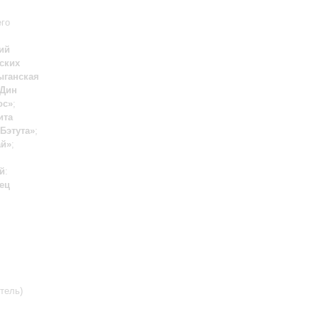
его
ий
ских
ыганская
 Дин
ос»
;
ита
Бэтута»
;
ай»
;
й
:
ец
тель)