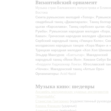
Византийский орнамент
Музыка стран Балканского полуострова и Ближн
Востока
Сюита румынских мелодий «Топор»
;
Румынск
свадебный танец «Джампарале»
;
Танец болгар
цыган «Карсилама»
;
Танец сербских цыган «Ц
Румба»
;
Румынская народная мелодия «Хора
Кавал»
;
Греческая народная мелодия «Даскал
Сербский народный танец «Ужицко Коло»
;
Сю
молдавских народных танцев «Хора Маре» и «
Турецкая народная мелодия «Хоп Хоп Шинан
Эльдар Мансуров
: «Баятылар»;
Македонский
народный танец «Йони Йол»
;
Кемани Себух Бе
«Кюрдили Хиджазкиар Лонга»;
Югославский тан
«Чочек»
;
Македонский танец «Алтын Оро»
Организаторы:
Acid Hasid
Музыка кино: шедевры
Ансамбль мелодических ударных инструментов
"MarimbaMix"
Станислав Григоренко
(художественный руководи
Карина Фарашян
(ударные)
Алексей Чижик
(вибрафон)