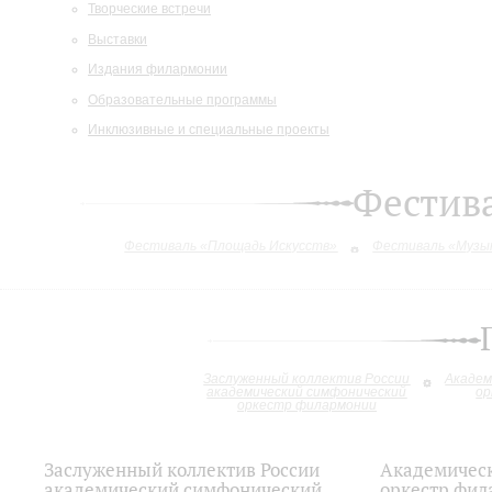
Творческие встречи
Выставки
Издания филармонии
Образовательные программы
Инклюзивные и специальные проекты
Фестива
Фестиваль «Площадь Искусств»
Фестиваль «Музык
Заслуженный коллектив России
Академ
академический симфонический
ор
оркестр филармонии
Заслуженный коллектив России
Академичес
академический симфонический
оркестр фи