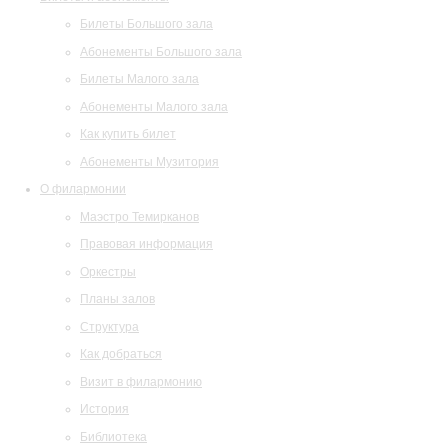
Билеты Большого зала
Абонементы Большого зала
Билеты Малого зала
Абонементы Малого зала
Как купить билет
Абонементы Музитория
О филармонии
Маэстро Темирканов
Правовая информация
Оркестры
Планы залов
Структура
Как добраться
Визит в филармонию
История
Библиотека