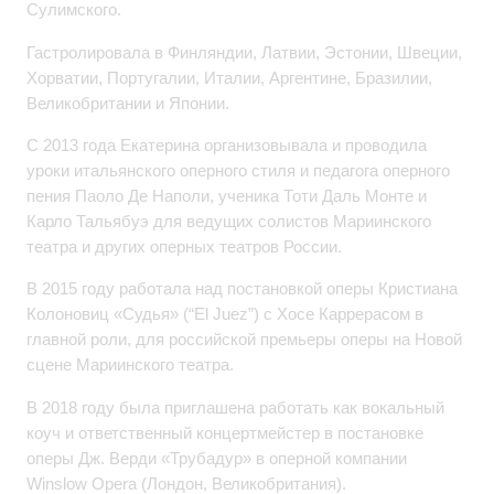
Сулимского.
Гастролировала в Финляндии, Латвии, Эстонии, Швеции,
Хорватии, Португалии, Италии, Аргентине, Бразилии,
Великобритании и Японии.
С 2013 года Екатерина организовывала и проводила
уроки итальянского оперного стиля и педагога оперного
пения Паоло Де Наполи, ученика Тоти Даль Монте и
Карло Тальябуэ для ведущих солистов Мариинского
театра и других оперных театров России.
В 2015 году работала над постановкой оперы Кристиана
Колоновиц «Судья» (“El Juez”) с Хосе Каррерасом в
главной роли, для российской премьеры оперы на Новой
сцене Мариинского театра.
В 2018 году была приглашена работать как вокальный
коуч и ответственный концертмейстер в постановке
оперы Дж. Верди «Трубадур» в оперной компании
Winslow Opera (Лондон, Великобритания).