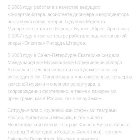
В 2006 году работала в качестве ведущего
концертмейстера, ассистента дирижера и координатора
постановки оперы «Борис Годунов» Модеста
Мусоргского в театре Колон, г. Буэнос-Айрес, Аргентина.
В 2007 году в том же театре работала над постановкой
оперы «Электра» Рихарда Штрауса.
В 2008 году в Санкт-Петербурге Екатерина создала
Международное Музыкальное Объединение «Опера
Ателье» и с тех пор является его художественным
руководителем. Организовала многочисленные концерты
камерной музыки и оперного репертуара, в
сопровождении фортепиано, а также с камерными
оркестрами, как в России, так и за рубежом.
Сотрудничала с крупнейшими оперными театрами
России, Аргентины и Мексики, в том числе с
Новосибирской оперой, театром Колон в Буэнос-Айресе,
театром Либертадор в Кордове (Аргентина), театром
Palacio de Bellas Artes, Мексика и другими.