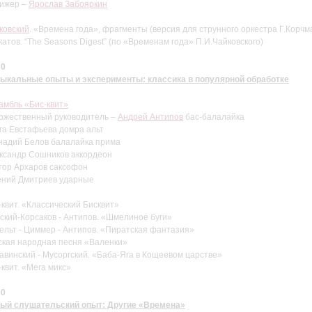
ижер –
Ярослав Забояркин
ковский
. «Времена года», фрагменты (версия для струнного оркестра Г.Корчм
катов. “The Seasons Digest” (по «Временам года» П.И.Чайковского)
30
ыкальные опыты и эксперименты: классика в популярной обработке
амбль «Бис-квит»
ожественный руководитель –
Андрей Антипов
бас-балалайка
га Евстафьева домра альт
надий Белов балалайка прима
ксандр Сошников аккордеон
тор Архаров саксофон
ений Дмитриев ударные
-квит. «Классический Бисквит»
ский-Корсаков - Антипов. «Шмелиное буги»
ельт - Циммер - Антипов. «Пиратская фантазия»
ская народная песня «Валенки»
авинский - Мусоргский. «Баба-Яга в Кощеевом царстве»
-квит. «Мега микс»
00
ый слушательский опыт: Другие «Времена»