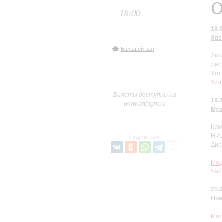
О
18:00
18.
Зве
Большой зал
Ака
Дир
Хол
Уил
Билеты доступны на
19.
www.artnight.ru
Муз
Кам
Н.А
Поделиться:
Дир
Моц
Чай
21.
Нов
Мол