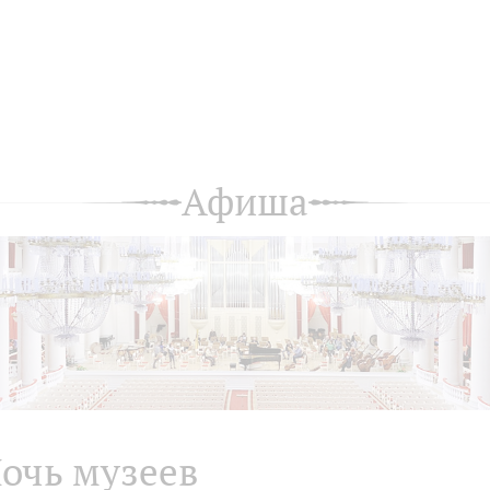
Афиша
очь музеев