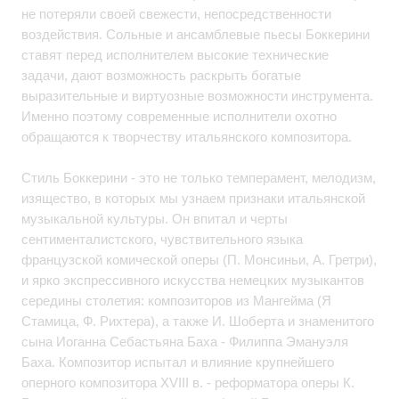
не потеряли своей свежести, непосредственности
воздействия. Сольные и ансамблевые пьесы Боккерини
ставят перед исполнителем высокие технические
задачи, дают возможность раскрыть богатые
выразительные и виртуозные возможности инструмента.
Именно поэтому современные исполнители охотно
обращаются к творчеству итальянского композитора.
Стиль Боккерини - это не только темперамент, мелодизм,
изящество, в которых мы узнаем признаки итальянской
музыкальной культуры. Он впитал и черты
сентименталистского, чувствительного языка
французской комической оперы (П. Монсиньи, А. Гретри),
и ярко экспрессивного искусства немецких музыкантов
середины столетия: композиторов из Мангейма (Я
Стамица, Ф. Рихтера), а также И. Шоберта и знаменитого
сына Иоганна Себастьяна Баха - Филиппа Эмануэля
Баха. Композитор испытал и влияние крупнейшего
оперного композитора XVIII в. - реформатора оперы К.