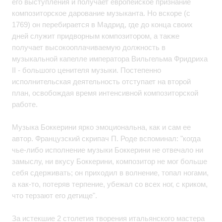
его выступления и получает европейское признание
композиторское дарование музыканта. Но вскоре (с
1769) он перебирается в Мадрид, где до конца своих
дней служит придворным композитором, а также
получает высокооплачиваемую должность в
музыкальной капелле императора Вильгельма Фридриха
II - большого ценителя музыки. Постепенно
исполнительская деятельность отступает на второй
план, освобождая время интенсивной композиторской
работе.
Музыка Боккерини ярко эмоциональна, как и сам ее
автор. Французский скрипач П. Роде вспоминал: "когда
чье-либо исполнение музыки Боккерини не отвечало ни
замыслу, ни вкусу Боккерини, композитор не мог больше
себя сдерживать; он приходил в волнение, топал ногами,
а как-то, потеряв терпение, убежал со всех ног, с криком,
что терзают его детище".
За истекшие 2 столетия творения итальянского мастера