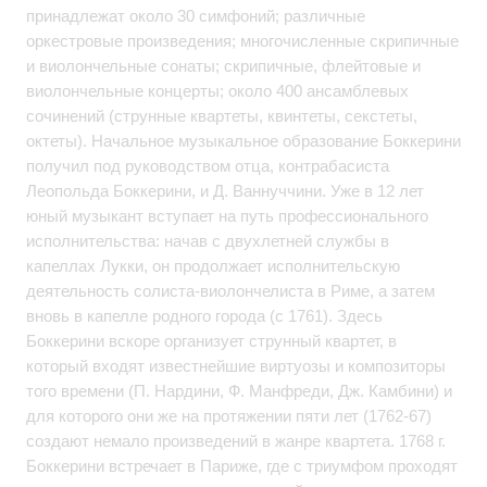
принадлежат около 30 симфоний; различные
оркестровые произведения; многочисленные скрипичные
и виолончельные сонаты; скрипичные, флейтовые и
виолончельные концерты; около 400 ансамблевых
сочинений (струнные квартеты, квинтеты, секстеты,
октеты). Начальное музыкальное образование Боккерини
получил под руководством отца, контрабасиста
Леопольда Боккерини, и Д. Ваннуччини. Уже в 12 лет
юный музыкант вступает на путь профессионального
исполнительства: начав с двухлетней службы в
капеллах Лукки, он продолжает исполнительскую
деятельность солиста-виолончелиста в Риме, а затем
вновь в капелле родного города (с 1761). Здесь
Боккерини вскоре организует струнный квартет, в
который входят известнейшие виртуозы и композиторы
того времени (П. Нардини, Ф. Манфреди, Дж. Камбини) и
для которого они же на протяжении пяти лет (1762-67)
создают немало произведений в жанре квартета. 1768 г.
Боккерини встречает в Париже, где с триумфом проходят