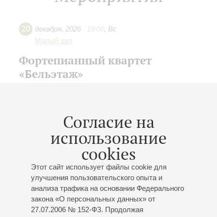
20
декабря
,
2026
19:00
,
Вс
Малый зал
Фортепианный квартет
«Бельэтаж»
Концерт 8-го абонемента «
Ансамблевые вечера
»
Боккерини
: Струнное трио;
Моцарт
: Фортепианный
квартет соль минор;
Ларионов
: Фортепианный
Согласие на
квартет;
Малер
: Фортепианный квартет
использование
cookies
Купить билет
500 — 800 р.
Этот сайт использует файлы cookie для
улучшения пользовательского опыта и
анализа трафика на основании Федерального
15
января
,
2027
19:00
,
Пт
закона «О персональных данных» от
27.07.2006 № 152-ФЗ. Продолжая
Малый зал