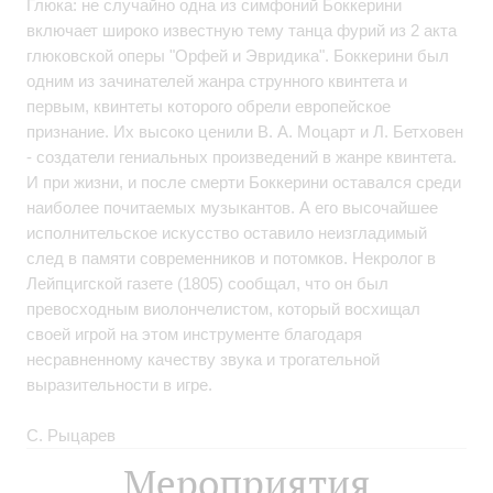
Глюка: не случайно одна из симфоний Боккерини
включает широко известную тему танца фурий из 2 акта
глюковской оперы "Орфей и Эвридика". Боккерини был
одним из зачинателей жанра струнного квинтета и
первым, квинтеты которого обрели европейское
признание. Их высоко ценили В. А. Моцарт и Л. Бетховен
- создатели гениальных произведений в жанре квинтета.
И при жизни, и после смерти Боккерини оставался среди
наиболее почитаемых музыкантов. А его высочайшее
исполнительское искусство оставило неизгладимый
след в памяти современников и потомков. Некролог в
Лейпцигской газете (1805) сообщал, что он был
превосходным виолончелистом, который восхищал
своей игрой на этом инструменте благодаря
несравненному качеству звука и трогательной
выразительности в игре.
С. Рыцарев
Мероприятия