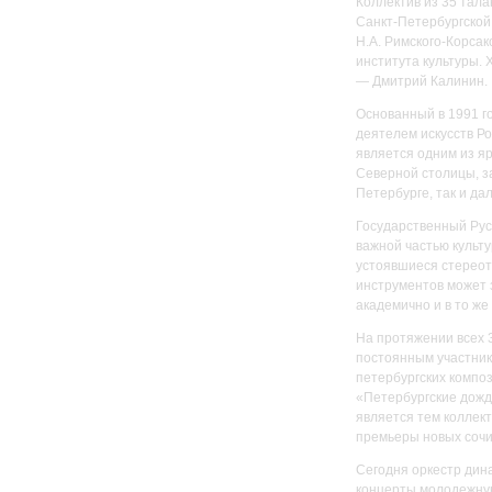
Коллектив из 35 тала
Санкт-Петербургской
Н.А. Римского-Корсак
института культуры.
— Дмитрий Калинин.
Основанный в 1991 
деятелем искусств Р
является одним из я
Северной столицы, з
Петербурге, так и да
Государственный Рус
важной частью культ
устоявшиеся стереот
инструментов может з
академично и в то же
На протяжении всех 
постоянным участник
петербургских компо
«Петербургские дожд
является тем коллект
премьеры новых сочи
Сегодня оркестр дин
концерты молодежную