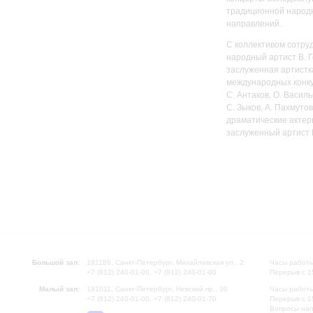
традиционной народн
направлений.
С коллективом сотру
народный артист В. 
заслуженная артистк
международных конкур
С. Антаков, О. Василь
С. Зыков, А. Пахмуто
драматические актер
заслуженный артист Р
Большой зал:
191186, Санкт-Петербург, Михайловская ул., 2
Часы работы
+7 (812) 240-01-00, +7 (812) 240-01-80
Перерыв с 1
Малый зал:
191011, Санкт-Петербург, Невский пр., 30
Часы работы
+7 (812) 240-01-00, +7 (812) 240-01-70
Перерыв с 1
Вопросы на