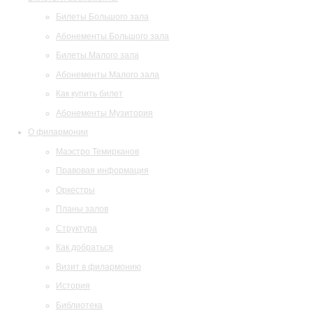
Билеты Большого зала
Абонементы Большого зала
Билеты Малого зала
Абонементы Малого зала
Как купить билет
Абонементы Музитория
О филармонии
Маэстро Темирканов
Правовая информация
Оркестры
Планы залов
Структура
Как добраться
Визит в филармонию
История
Библиотека