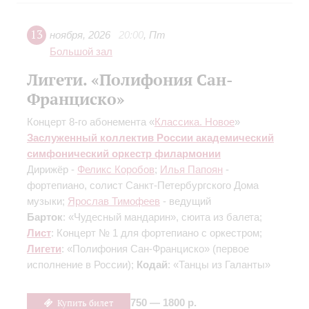
13
ноября
,
2026
20:00
,
Пт
Большой зал
Лигети. «Полифония Сан-
Франциско»
Концерт 8-го абонемента «
Классика. Новое
»
Заслуженный коллектив России академический
симфонический оркестр филармонии
Дирижёр -
Феликс Коробов
;
Илья Папоян
-
фортепиано, солист Санкт-Петербургского Дома
музыки;
Ярослав Тимофеев
- ведущий
Барток
: «Чудесный мандарин», сюита из балета;
Лист
: Концерт № 1 для фортепиано с оркестром;
Лигети
: «Полифония Сан-Франциско»
(первое
исполнение в России)
;
Кодай
: «Танцы из Галанты»
Купить билет
750 — 1800 р.