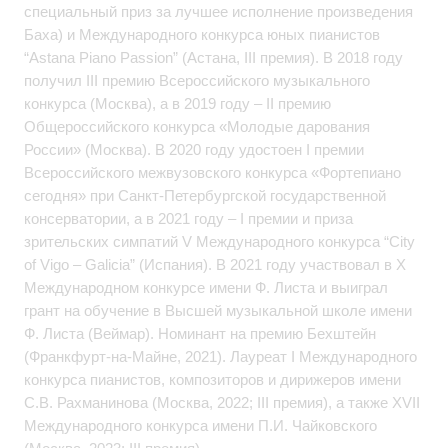
специальный приз за лучшее исполнение произведения
Баха) и Международного конкурса юных пианистов
“Astana Piano Passion” (Астана, III премия). В 2018 году
получил III премию Всероссийского музыкального
конкурса (Москва), а в 2019 году – II премию
Общероссийского конкурса «Молодые дарования
России» (Москва). В 2020 году удостоен I премии
Всероссийского межвузовского конкурса «Фортепиано
сегодня» при Санкт-Петербургской государственной
консерватории, а в 2021 году – I премии и приза
зрительских симпатий V Международного конкурса “City
of Vigo – Galicia” (Испания). В 2021 году участвовал в X
Международном конкурсе имени Ф. Листа и выиграл
грант на обучение в Высшей музыкальной школе имени
Ф. Листа (Веймар). Номинант на премию Бехштейн
(Франкфурт-на-Майне, 2021). Лауреат I Международного
конкурса пианистов, композиторов и дирижеров имени
С.В. Рахманинова (Москва, 2022; III премия), а также XVII
Международного конкурса имени П.И. Чайковского