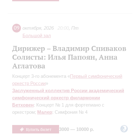
09
октября
,
2026
20:00
,
Пт
Большой зал
Дирижер – Владимир Спиваков
Солисты: Илья Папоян, Анна
Аглатова
Концерт 3-го абонемента «
Первый симфонический
оркестр России
»
Заслуженный коллектив России академический
симфонический оркестр филармонии
Бетховен
: Концерт № 1 для фортепиано с
оркестром;
Малер
: Симфония № 4
Купить билет
3000 — 10000 р.