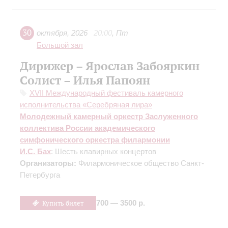
30
октября
,
2026
20:00
,
Пт
Большой зал
Дирижер – Ярослав Забояркин
Солист – Илья Папоян
XVII Международный фестиваль камерного
исполнительства «Серебряная лира»
Молодежный камерный оркестр Заслуженного
коллектива России академического
симфонического оркестра филармонии
И.С. Бах
: Шесть клавирных концертов
Организаторы:
Филармоническое общество Санкт-
Петербурга
Купить билет
700 — 3500 р.