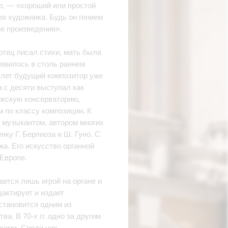
р, — «хороший или простой
я художника. Будь он гением
ие произведения».
отец писал стихи, мать была
явилось в столь раннем
х лет будущий композитор уже
а с десяти выступал как
ижскую консерваторию,
м по классу композиции. К
 музыкантом, автором многих
нку Г. Берлиоза и Ш. Гуно. С
жа. Его искусство органной
Европе.
ается лишь игрой на органе и
актирует и издает
становится одним из
а. В 70-х гг. одно за другим
иками. Среди них —