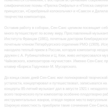
симфонические поэмы «Прялка Омфалы» и «Пляска смерти»
принцесса», «Серебряный колокольчик» и «Самсон и Далила
творчества композитора.
Оставив работу в соборах, Сен-Санс целиком посвящает себ
много путешествует по всему миру. Прославленный музыкан
Института Франции (1881), почетным доктором Кембриджского
почетным членом Петербургского отделения РМО (1909). Иск
находило теплый прием в России, которую композитор неодн
дружен с А. Рубинштейном и Ц. Кюи, живо интересовался муз
Чайковского, композиторов-«кучкистов». Именно Сен-Санс п
клавир «Бориса Годунова» М. Мусоргского.
До конца своих дней Сен-Санс жил полнокровной творческой 
усталости, концертировал и путешествовал, записывался на
концерты 85-летний музыкант дал в августе 1921 г. незадолг
всего творческого пути композитор особенно плодотворно ра
инструментальных жанров, отводя первое место виртуозным
Широкую известность приобрели такие сочинения Сен-Санса,