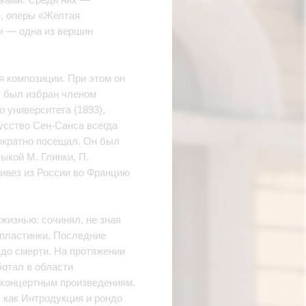
, оперы «Желтая
» — одна из вершин
я композиции. При этом он
т был избран членом
 университета (1893),
усство Сен-Санса всегда
ократно посещал. Он был
ыкой М. Глинки, П.
ривез из России во Францию
жизнью: сочинял, не зная
 пластинки. Последние
о до смерти. На протяжении
ботал в области
 концертным произведениям.
 как Интродукция и рондо