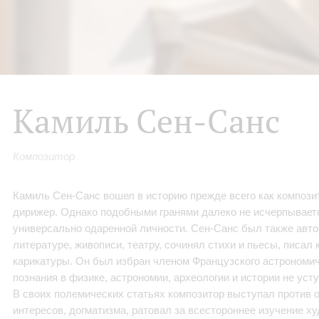
Камиль Сен-Санс
Композитор
Камиль Сен-Санс вошел в историю прежде всего как композито
дирижер. Однако подобными гранями далеко не исчерпываетс
универсально одаренной личности. Сен-Санс был также авто
литературе, живописи, театру, сочинял стихи и пьесы, писал 
карикатуры. Он был избран членом Французского астрономич
познания в физике, астрономии, археологии и истории не уст
В своих полемических статьях композитор выступал против 
интересов, догматизма, ратовал за всестороннее изучение х