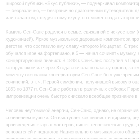
широкой публики. «Вкус публики», — подчеркивал композито
— безразлично, — безгранично драгоценный путеводитель дл
или талантом, следуя этому вкусу, он сможет создать хорош
Камиль Сен-Санс родился в семье, связанной с искусством (
художницей). Яркое музыкальное дарование композитора про
детстве, что составило ему славу «второго Моцарта». С тре
обучался игре на фортепиано, в 5 — начал сочинять музыку, 
концертирующий пианист. В 1848 г. Сен-Санс поступил в Пар
которую окончил через 3 года сначала по классу органа, зате
моменту окончания консерватории Сен-Санс был уже зрелым
сочинений, в т. ч. Первой симфонии, получившей высокую оце
1853 по 1877 гг. Сен-Санс работал в различных соборах Пари
импровизации очень быстро снискало всеобщее признание в 
Человек неутомимой энергии, Сен-Санс, однако, не ограничив
сочинением музыки. Он выступает как пианист и дирижер, ред
произведения старых мастеров, пишет теоретические труды, 
основателей и педагогов Национального музыкального обществ
появляются сочинения, с восторгом встречаемые современн