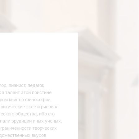
р, пианист, педагог,
я талант этой поистине
ром книг по философии,
критические эссе и рисовал
еского общества, ибо его
упали эрудиции иных ученых.
ограниченности творческих
удожественных вкусов