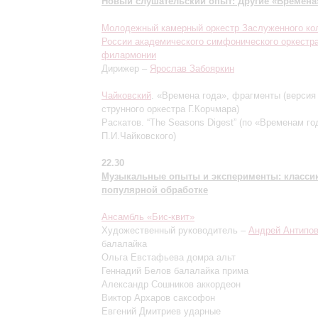
Новый слушательский опыт: Другие «Времена
Молодежный камерный оркестр Заслуженного ко
России академического симфонического оркестр
филармонии
Дирижер –
Ярослав Забояркин
Чайковский
. «Времена года», фрагменты (версия
струнного оркестра Г.Корчмара)
Раскатов. “The Seasons Digest” (по «Временам го
П.И.Чайковского)
22.30
Музыкальные опыты и эксперименты: классик
популярной обработке
Ансамбль «Бис-квит»
Художественный руководитель –
Андрей Антипо
балалайка
Ольга Евстафьева домра альт
Геннадий Белов балалайка прима
Александр Сошников аккордеон
Виктор Архаров саксофон
Евгений Дмитриев ударные