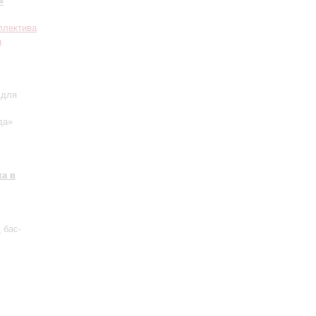
»
ллектива
а
 для
да»
а в
в
бас-