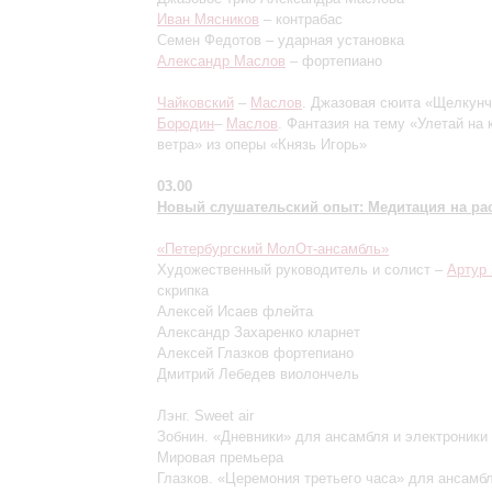
Иван Мясников
– контрабас
Семен Федотов – ударная установка
Александр Маслов
– фортепиано
Чайковский
–
Маслов
. Джазовая сюита «Щелкунч
Бородин
–
Маслов
. Фантазия на тему «Улетай на
ветра» из оперы «Князь Игорь»
03.00
Новый слушательский опыт: Медитация на ра
«Петербургский МолОт-ансамбль»
Художественный руководитель и солист –
Артур
скрипка
Алексей Исаев флейта
Александр Захаренко кларнет
Алексей Глазков фортепиано
Дмитрий Лебедев виолончель
Лэнг. Sweet air
Зобнин. «Дневники» для ансамбля и электроники
Мировая премьера
Глазков. «Церемония третьего часа» для ансамб