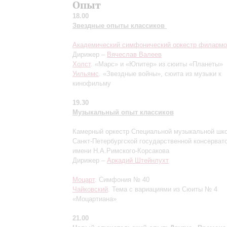
Опыт
18.00
Звездные опыты классиков
Академический симфонический оркестр филармо
Дирижер –
Вячеслав Валеев
Холст
. «Марс» и «Юпитер» из сюиты «Планеты»
Уильямс
. «Звездные войны», сюита из музыки к
кинофильму
19.30
Музыкальный опыт классиков
Камерный оркестр Специальной музыкальной шк
Санкт-Петербургской государственной консерват
имени Н.А.Римского-Корсакова
Дирижер –
Аркадий Штейнлухт
Моцарт
. Симфония № 40
Чайковский
. Тема с вариациями из Сюиты № 4
«Моцартиана»
21.00