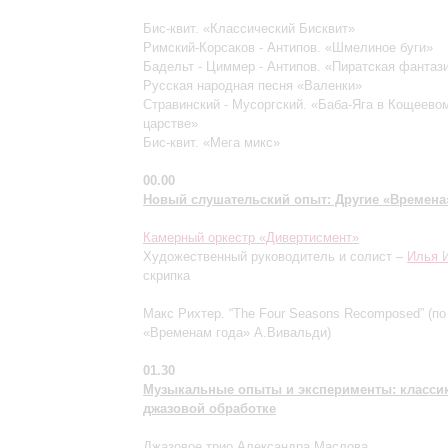
Бис-квит. «Классический Бисквит»
Римский-Корсаков - Антипов. «Шмелиное буги»
Бадельт - Циммер - Антипов. «Пиратская фантаз
Русская народная песня «Валенки»
Стравинский - Мусоргский. «Баба-Яга в Кощеево
царстве»
Бис-квит. «Мега микс»
00.00
Новый слушательский опыт: Другие «Времена
Камерный оркестр «Дивертисмент»
Художественный руководитель и солист –
Илья 
скрипка
Макс Рихтер. “The Four Seasons Recomposed” (по
«Временам года» А.Вивальди)
01.30
Музыкальные опыты и эксперименты: классик
джазовой обработке
Джазовое трио Александра Маслова