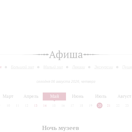
Афиша
я
Большой зал
Малый зал
Лекции
Экскурсии
Пушк
сегодня 06 августа 2026, четверг
Март
Апрель
Май
Июнь
Июль
Август
9
10
11
12
13
14
15
16
17
18
19
20
21
22
23
Ночь музеев