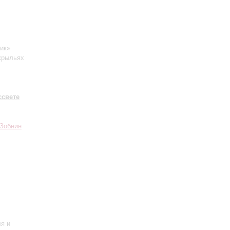
ик»
 крыльях
ссвете
 Зобнин
ля и