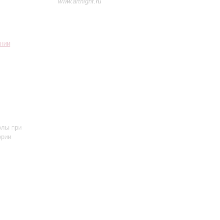
www.artnight.ru
нии
олы при
ории