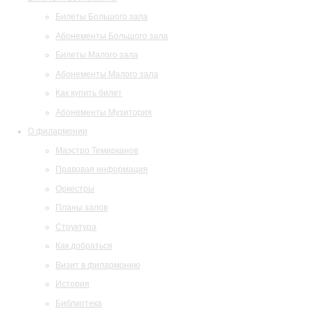
Билеты Большого зала
Абонементы Большого зала
Билеты Малого зала
Абонементы Малого зала
Как купить билет
Абонементы Музитория
О филармонии
Маэстро Темирканов
Правовая информация
Оркестры
Планы залов
Структура
Как добраться
Визит в филармонию
История
Библиотека