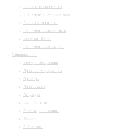
Билеты Большого зала
Абонементы Большого зала
Билеты Малого зала
Абонементы Малого зала
Как купить билет
Абонементы Музитория
О филармонии
Маэстро Темирканов
Правовая информация
Оркестры
Планы залов
Структура
Как добраться
Визит в филармонию
История
Библиотека