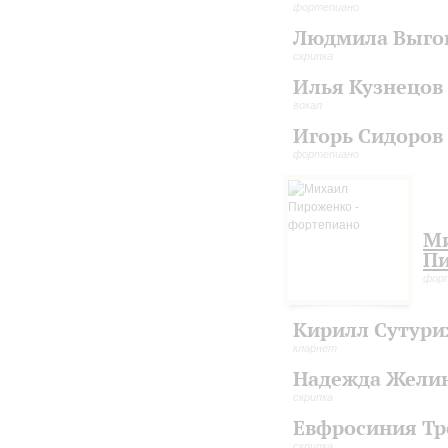
фортепиано
Людмила Выго
скрипка
Илья Кузнецов
вокал
Игорь Сидоров
фортепиано
М
П
фор
Кирилл Сутури
кларнет
Надежда Жели
скрипка
Евфросиния Тр
скрипка