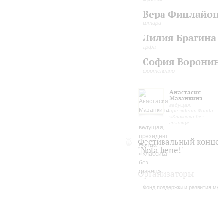
Вера Фицлайо
гитара
Лилия Брагина
арфа
София Ворони
фортепиано
Анастасия
Мазанкина
ведущая,
президент Фонда
«Классика без
границ»
Фестивальный конц
"Nota bene!"
Организаторы
Фонд поддержки и развития му