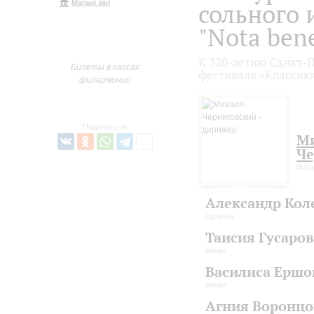
Малый зал
сольного 
"Nota bene
К 320-летию Санкт-
Билеты в кассах
фестиваля «Классика
филармонии
Поделиться:
М
Че
дир
Александр Кол
скрипка
Таисия Гусаров
вокал
Василиса Ершо
вокал
Агния Воронцо