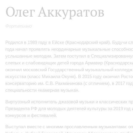
Олег Аккуратов
Фортепиано
Родился в 1989 году в Ейске (Краснодарский край). Будучи с
года начал проявлять неординарные музыкальные способнос
услышанные мелодии. Затем поступил в Специализированн
слепых и слабовидящих детей города Армавир (Краснодарский
окончил московский Государственный музыкальный колледж 
искусства (класс Михаила Окуня). В 2015 году окончил Рост
консерваторию им. С.В. Рахманинова (с отличием), в 2017 го
специальности «камерная музыка».
Виртуозный исполнитель джазовой музыки и классических п
Президента РФ для молодых деятелей культуры за 2019 год
конкурсов и фестивалей.
Выступал вместе с многими прославленным музыкантами: о