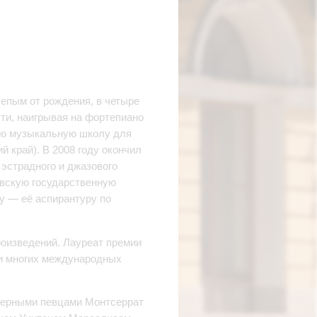
лепым от рождения, в четыре
ти, наигрывая на фортепиано
ую музыкальную школу для
 край). В 2008 году окончил
эстрадного и джазового
овскую государственную
ду — её аспирантуру по
роизведений. Лауреат премии
 и многих международных
перными певцами Монтсеррат