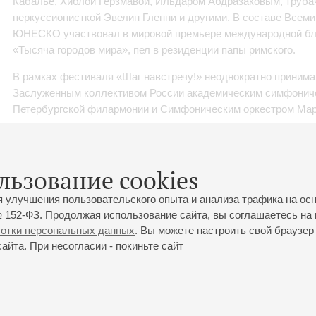
Кабалье, Хиблой Герзмавой, Ильдаром Абдразаковым, труб
перкуссионисткой Эвелин Гленни и другими. В составе Всеми
ЮНЕСКО участвовал в мировой премьере международной бл
«Тысяча городов мира», пел в резиденции папы римского.
В рамках фестиваля «Шаг навстречу!» неоднократно принимал
Заслуженным коллективом России академическим симфониче
Петербургской филармонии и Симфоническим оркестром Мари
льзование cookies
я улучшения пользовательского опыта и анализа трафика на ос
 152-ФЗ. Продолжая использование сайта, вы соглашаетесь на 
ботки персональных данных
. Вы можете настроить свой браузер 
йта. При несогласии - покиньте сайт