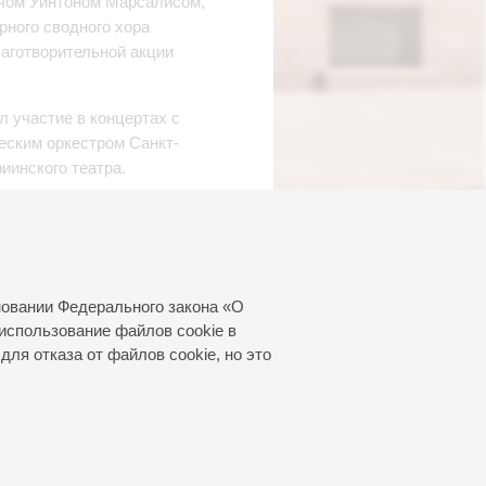
ачом Уинтоном Марсалисом,
рного сводного хора
аготворительной акции
 участие в концертах с
ским оркестром Санкт-
инского театра.
март 2026
новании Федерального закона «О
использование файлов cookie в
для отказа от файлов cookie, но это