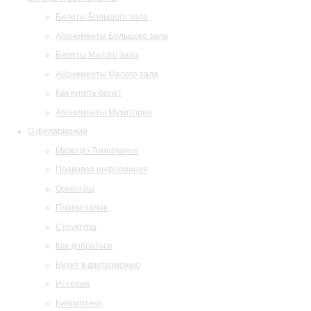
Билеты Большого зала
Абонементы Большого зала
Билеты Малого зала
Абонементы Малого зала
Как купить билет
Абонементы Музитория
О филармонии
Маэстро Темирканов
Правовая информация
Оркестры
Планы залов
Структура
Как добраться
Визит в филармонию
История
Библиотека