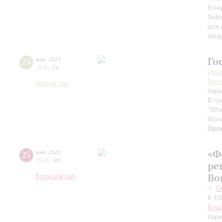
Конц
Nidr
для 
банд
Го
24
мая
,
2023
19:00
,
Ср
Иван
Григ
Малый зал
бара
В пр
"When
Wond
Орг
«Ф
25
мая
,
2023
20:00
,
Чт
ре
Во
Большой зал
О
К 15
Вла
бари