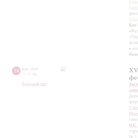
Кож
Крес
фаг
Стро
Бах 
«Му
«Пар
флей
и кл
Ква
XV
24
мая
,
2023
19:00
,
Ср
фе
Большой зал
Зас
сим
Дири
фор
Степ
Иван
сак
И.С.
стру
№ 1 