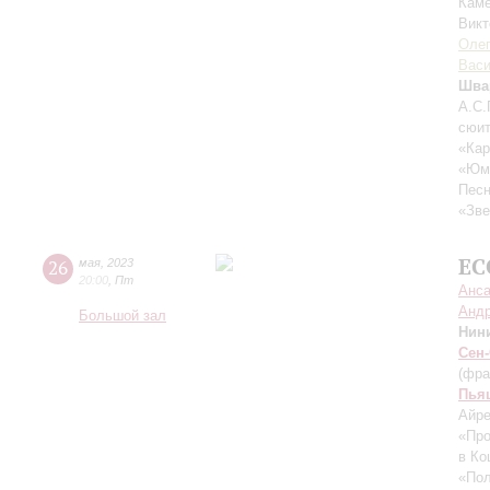
Каме
Викт
Оле
Васи
Шва
А.С.
сюит
«Кар
«Юмо
Песн
«Зве
EC
26
мая
,
2023
20:00
,
Пт
Анса
Андр
Большой зал
Нин
Сен
(фра
Пья
Айр
«Про
в Ко
«Пол