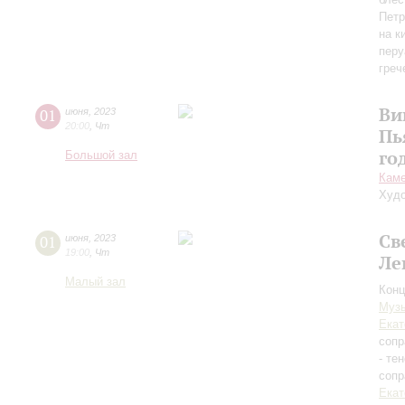
Петр
на к
перу
греч
Ви
01
июня
,
2023
20:00
,
Чт
Пь
го
Большой зал
Каме
Худо
Св
01
июня
,
2023
19:00
,
Чт
Ле
Малый зал
Конц
Музы
Екат
сопр
- те
сопр
Екат