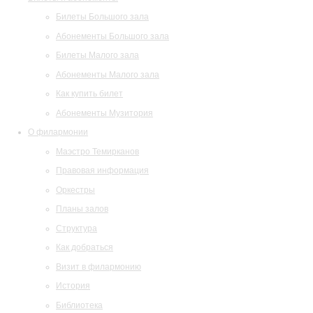
Билеты Большого зала
Абонементы Большого зала
Билеты Малого зала
Абонементы Малого зала
Как купить билет
Абонементы Музитория
О филармонии
Маэстро Темирканов
Правовая информация
Оркестры
Планы залов
Структура
Как добраться
Визит в филармонию
История
Библиотека