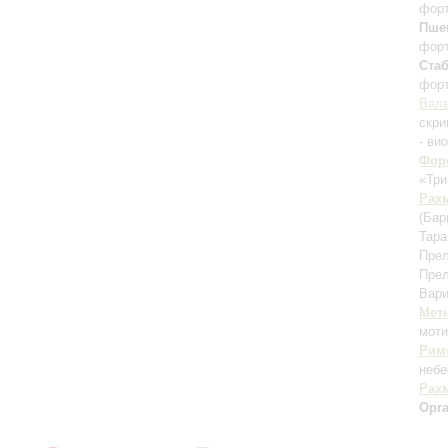
фор
Пше
фор
Ста
фор
Вале
скри
- ви
Фор
«Три
Рах
(Бар
Тара
Прел
Прел
Вари
Мет
мот
Рим
небе
Рах
Орг