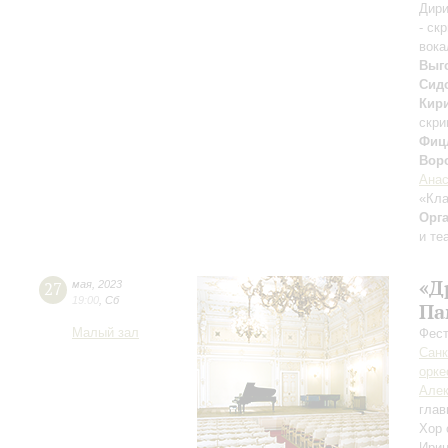
Дири
- ск
вока
Выг
Сид
Кир
скри
Фиц
Вор
Анас
«Кла
Орг
и те
«Д
27
мая
,
2023
19:00
,
Сб
Па
Малый зал
Фест
Санк
орке
Алек
глав
Хор 
Ири