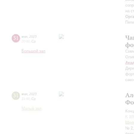
сопр
на с
Орг
Пете
Ча
31
мая
,
2023
20:00
,
Ср
фо
Большой зал
Сов
Оли
Ака
Дири
фор
сак
Ал
31
мая
,
2023
19:00
,
Ср
Фо
Малый зал
Конц
К 10
Шоп
№ 2,
блес