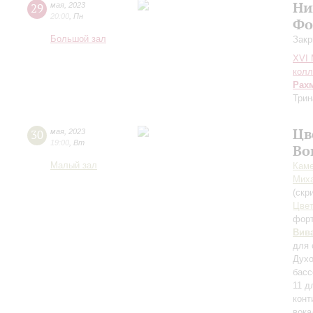
Ни
29
мая
,
2023
20:00
,
Пн
Фо
Большой зал
Закр
XVI
колл
Рах
Трин
Цв
30
мая
,
2023
19:00
,
Вт
Во
Малый зал
Каме
Миха
(скр
Цвет
фор
Вив
для 
Духо
басс
11 д
конт
вока