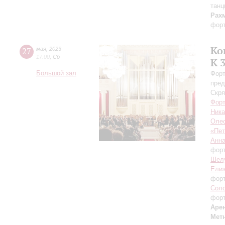
танц
Рах
форт
Ко
27
мая
,
2023
17:00
,
Сб
К 
Большой зал
Форт
пред
Скря
Форт
Ника
Оле
«Пет
Анн
фор
Шел
Елиз
фор
Сол
фор
Аре
Мет