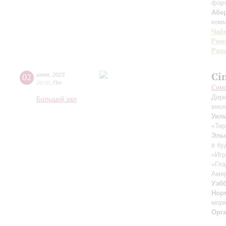
фор
Абе
комм
Чай
Рим
Рах
Ci
02
июня
,
2023
20:00
,
Пт
Симф
Дири
Большой зал
вио
Уил
«Тер
Эль
в бу
«Игр
«Гла
Амер
Уэб
Нор
мор
Орг