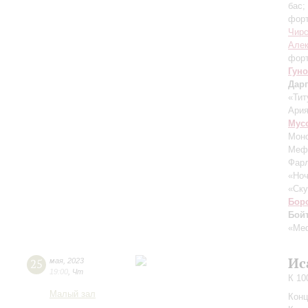
бас;
фор
Чирс
Алек
форт
Гуно
Дар
«Тит
Ария
Мус
Моно
Мефи
Фарл
«Ноч
«Ску
Бор
Бой
«Ме
Ис
25
мая
,
2023
19:00
,
Чт
К 10
Малый зал
Конц