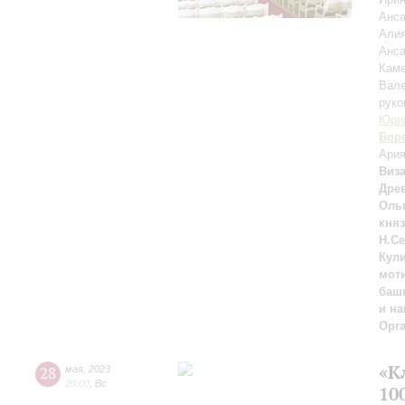
Анса
Али
Анса
Каме
Вале
руко
Юри
Бор
Ария
Виз
Дре
Ольг
княз
Н.Се
Кули
моти
башк
и на
Орг
«К
28
мая
,
2023
20:00
,
Вс
10