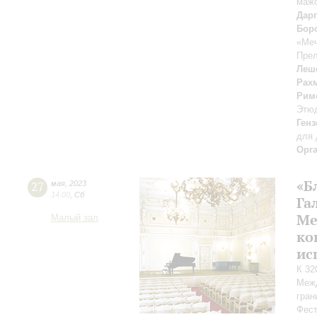
мажо
Дар
Бор
«Меч
Прел
Леш
Рах
Рим
Этю
Генз
для 
Орг
«Б
27
мая
,
2023
14:00
,
Сб
Га
Ме
Малый зал
ко
ис
К 32
Межд
гран
Фест