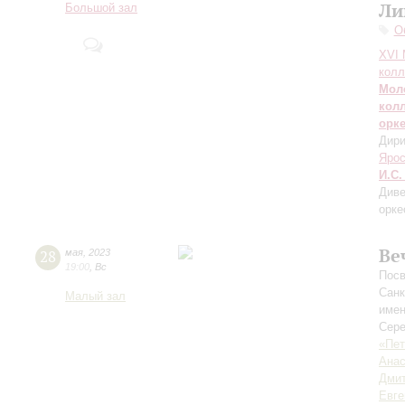
Ли
Большой зал
О
XVI
колл
Мол
кол
орк
Дири
Яро
И.С.
Диве
орке
Ве
28
мая
,
2023
19:00
,
Вс
Посв
Санк
Малый зал
имен
Сере
«Пет
Анас
Дмит
Евге