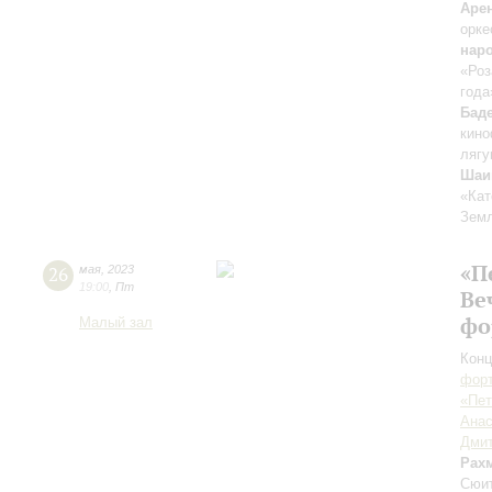
Аре
орке
нар
«Роз
года
Бад
кино
лягу
Шаи
«Кат
Зем
«П
26
мая
,
2023
19:00
,
Пт
Ве
фо
Малый зал
Конц
форт
«Пет
Анас
Дмит
Рах
Сюит