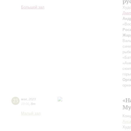
ру
Большой зал
Худо
Дмит
Анд
«Вос
Рос
Жар
Валь
сини
рыб
«Бат
«Ан
сюит
горы
Орг
орке
«Н
23
мая
,
2023
19:00
,
Вт
Му
Малый зал
Конц
Анса
Худо