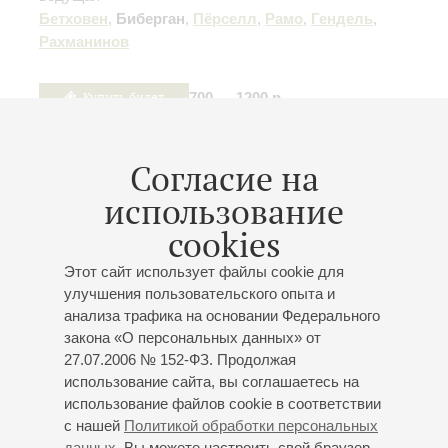
Бетховен
,
Биберган
,
Пёрселл
,
Рамо
,
Гендель
,
Рахманинов
Купить билет
700 — 1200 р.
Согласие на
05
февраля
,
2027
19:00
,
Пт
использование
Малый зал
cookies
Клаудио Монтеверди, Георг
Этот сайт использует файлы cookie для
Филипп Телеман,
улучшения пользовательского опыта и
Жан-Батист Люлли
анализа трафика на основании Федерального
закона «О персональных данных» от
К 460-летию со дня рождения К. Монтеверди, 345-
27.07.2006 № 152-ФЗ. Продолжая
летию со дня рождения Г.Ф. Телемана, 395-летию со
использование сайта, вы соглашаетесь на
дня рождения Ж.-Б. Люлли
использование файлов cookie в соответствии
Концерт 1-го абонемента «
В кругу великих имен
»
с нашей
Политикой обработки персональных
Ансамбль "Tempo di barocco"
данных
. Вы можете настроить свой браузер