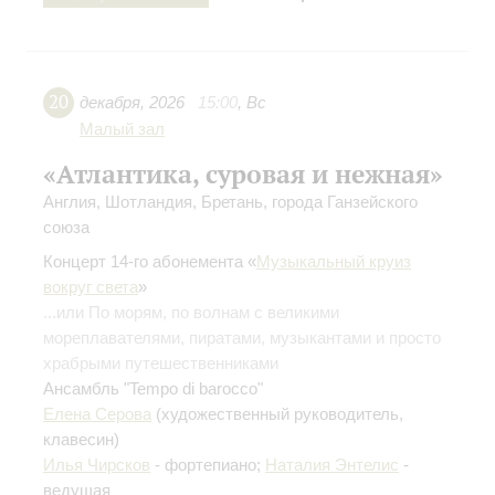
20
декабря
,
2026
15:00
,
Вс
Малый зал
«Атлантика, суровая и нежная»
Англия, Шотландия, Бретань, города Ганзейского
союза
Концерт 14-го абонемента «
Музыкальный круиз
вокруг света
»
...или По морям, по волнам с великими
мореплавателями, пиратами, музыкантами и просто
храбрыми путешественниками
Ансамбль "Tempo di barocco"
Елена Серова
(художественный руководитель,
клавесин)
Илья Чирсков
- фортепиано;
Наталия Энтелис
-
ведущая