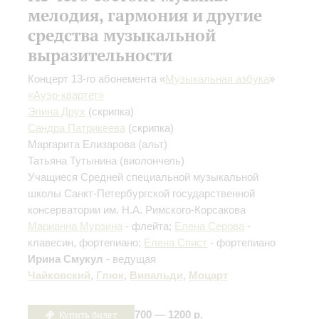
мелодия, гармония и другие
средства музыкальной
выразительности
Концерт 13-го абонемента «
Музыкальная азбука
»
«Ауэр-квартет»
Элина Друх
(скрипка)
Сандра Патрикеева
(скрипка)
Маргарита Елизарова
(альт)
Татьяна Тутынина
(виолончель)
Учащиеся Средней специальной музыкальной
школы Санкт-Петербургской государственной
консерватории им. Н.А. Римского-Корсакова
Марианна Мурзина
- флейта;
Елена Серова
-
клавесин, фортепиано;
Елена Спист
- фортепиано
Ирина Смукул
- ведущая
Чайковский
,
Глюк
,
Вивальди
,
Моцарт
Купить билет
700 — 1200 р.