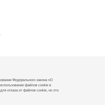
и
в
24
новании Федерального закона «О
использование файлов cookie в
для отказа от файлов cookie, но это
© 2000—2026
«Санкт-Петербургская