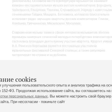
(виолончель). Основное место в репертуаре музыкантов занимает
камерно-инструментальная музыка русских композиторов: Бородина,
Чайковского, Глазунова, Танеева, Стравинского. Наряду с известным
сочинениями Гайдна, Моцарта, Бетховена, коллектив блистательно
исполняет редко звучащие квартеты русских композиторов: Глинки,
Алябьева, Гречанинова, Мясковского, Мосолова.
Современная музыка также в сфере интересов музыкантов. Многие
премьеры камерных сочинений молодых петербургских композиторо
состоялись благодаря деятельному участию квартета. Квартет имени
Н.А. Римского-Корсакова является постоянным участником
музыкальных фестивалей Северной столицы, а также регулярно
гастролирует по стране и за рубежом.
сентябрь 20
ание cookies
я улучшения пользовательского опыта и анализа трафика на ос
 152-ФЗ. Продолжая использование сайта, вы соглашаетесь на 
ботки персональных данных
. Вы можете настроить свой браузер 
йта. При несогласии - покиньте сайт
йловская ул., 2
Часы работы кассы Большого зала: с 11:00 до 20:30
0-01-80
Перерыв с 15:00 до 16:00