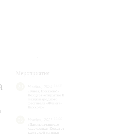
Мероприятия
а
20
19:00
Ноября, 2024
«Виват, Пикколо!»
Концерт-открытие II
международного
фестиваля «Флейта-
Пикколо»
9
06
19:00
Ноября, 2023
«Памяти великого
художника» Концерт
камерной музыки