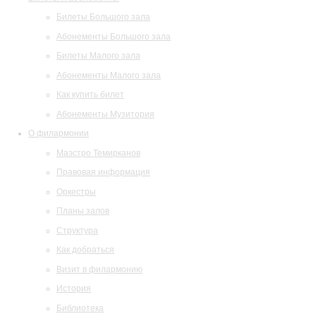
Билеты Большого зала
Абонементы Большого зала
Билеты Малого зала
Абонементы Малого зала
Как купить билет
Абонементы Музитория
О филармонии
Маэстро Темирканов
Правовая информация
Оркестры
Планы залов
Структура
Как добраться
Визит в филармонию
История
Библиотека