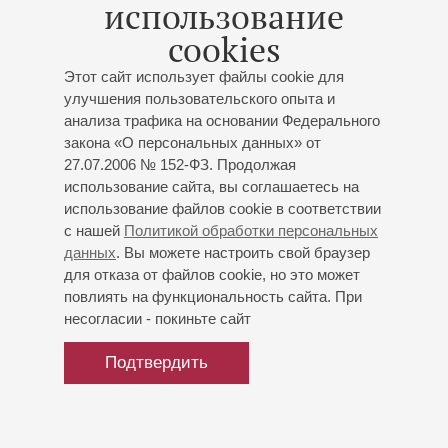
использование
Б.Соколова).
cookies
Музыкальную карьеру начал в 18 лет в детском
музыкальном театре "Зазеркалье". В 1995 – 1996 годах
Этот сайт использует файлы cookie для
работал концертмейстером группы фаготов в
улучшения пользовательского опыта и
Симфоническом оркестре Государственной
анализа трафика на основании Федерального
академической Капеллы Санкт-Петербурга. С 1997 года -
закона «О персональных данных» от
первый фагот оркестра "Санкт-Петербург Камерата"
27.07.2006 № 152-ФЗ. Продолжая
(оркестр Государственного Эрмитажа) под управлением
использование сайта, вы соглашаетесь на
С. Сондецкиса. С 2008 года - артист Академического
использование файлов cookie в соответствии
симфонического оркестра Санкт-Петербургской
с нашей
Политикой обработки персональных
филармонии.
данных
. Вы можете настроить свой браузер
для отказа от файлов cookie, но это может
повлиять на функциональность сайта. При
несогласии - покиньте сайт
Подтвердить