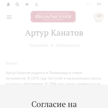
|
RU
EN
Артур Канатов
Биография
Мероприятия
Фагот
Артур Канатов родился в Ленинграде в семье
музыкантов. В 1978 году поступил в музыкальную школу
по классу фортепиано. В 1984 году начал заниматься на
фаготе у А. С. Мандрусова. Окончил музыкальное
училище им. М. П. Мусоргского (класс А. А. Романова) и
Санкт-Петербургскую государственную консерваторию
Согласие на
им. Н. А. Римского-Корсакова (класс профессора К.