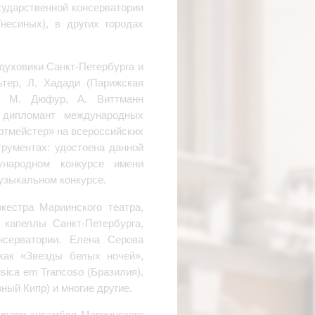
сударственной консерватории
несиных), в других городах
духовики Санкт-Петербурга и
ьтер, Л. Хадади (Парижская
я), М. Дюфур, А. Виттманн
 дипломант международных
ртмейстер» на всероссийских
рументах: удостоена данной
народном конкурсе имени
Музыкальном конкурсе.
кестра Мариинского театра,
 капеллы Санкт-Петербурга,
онсерватории. Елена Серова
как «Звезды белых ночей»,
ica em Trancoso (Бразилия),
ерный Кипр) и многие другие.
дивари-ансамбля Мариинского