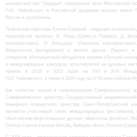
концертный зал "Зарядье", концертные залы Московской го
П.И. Чайковского и Российской академии музыки имени Г
России и за рубежом.
Творческие партнеры Елены Серовой – ведущие музыканты-
европейские артисты: В. Люка (Оркестр Парижа), Д. Вал
консерватория), Н. Бальдеру (Лионская консерватори
(Берлинская филармония) и многие другие. Лауреат и
конкурсов. Многократный обладатель премии «Лучший конце
и международных конкурсах исполнителей на духовых инст
премии в 2019 и 2023 годах на XVI и XVII Между
П.И. Чайковского, а также в 2024 году на IV Всероссийском 
Как солистка играла в сопровождении Симфонического ор
Симфонического оркестра Государственной академической
Камерного концертного оркестра Санкт-Петербургской к
является участницей таких международных фестивалей, 
«Балтийские фортепианные дуэты», «Виртуозы флейты», Mús
Dezhou Clarinet Festival (Китай), Bellapais Music Festival (Сев
С 2015 года – приглашенная солистка-клавесинистка Стра