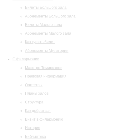
Билеты Большого зала
Абонементы Большого зала
Билеты Малого зала
Абонементы Малого зала
Как купить билет
Абонементы Музитория
О филармонии
Маэстро Темирканов
Правовая информация
Оркестры
Планы залов
Структура
Как добраться
Визит в филармонию
История
Библиотека