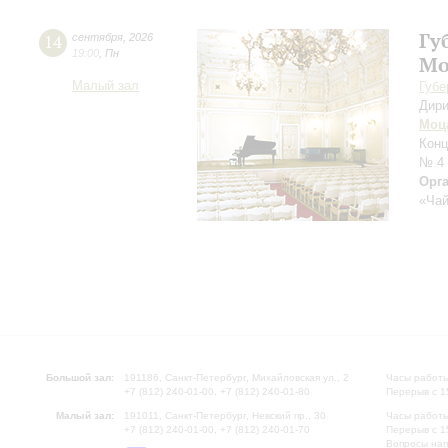
Гу
14
сентября
,
2026
19:00
,
Пн
Мо
Малый зал
Губе
Дири
Моц
Конц
№ 4
Орг
«Чай
Большой зал:
191186, Санкт-Петербург, Михайловская ул., 2
Часы работы
+7 (812) 240-01-00, +7 (812) 240-01-80
Перерыв с 1
Малый зал:
191011, Санкт-Петербург, Невский пр., 30
Часы работы
+7 (812) 240-01-00, +7 (812) 240-01-70
Перерыв с 1
Вопросы на