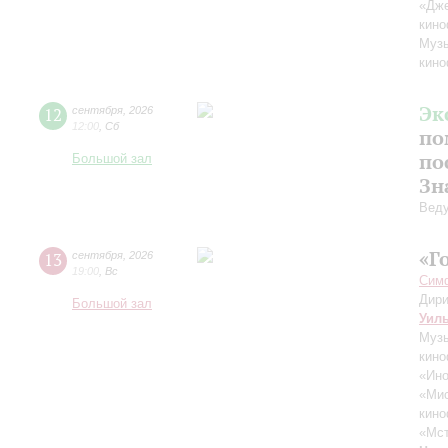
«Дж
кино
Музы
кино
Эк
12
сентября
,
2026
12:00
,
Сб
по
по
Большой зал
Зн
Вед
«Г
13
сентября
,
2026
19:00
,
Вс
Симф
Дири
Большой зал
Уил
Музы
кино
«Ино
«Ми
кино
«Мст