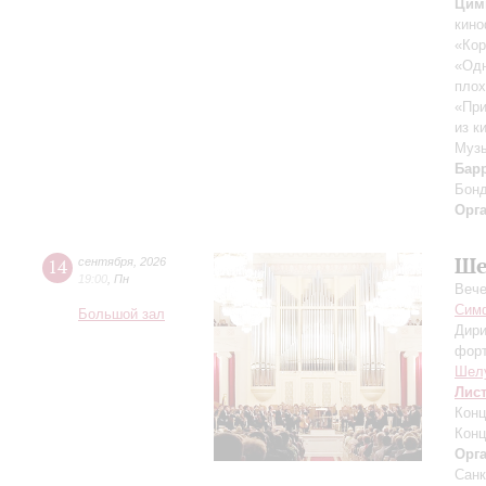
Цим
кино
«Кор
«Одн
плох
«При
из к
Музы
Бар
Бон
Орг
Ше
14
сентября
,
2026
19:00
,
Пн
Вече
Симф
Большой зал
Дири
фор
Шел
Лис
Конц
Конц
Орг
Санк