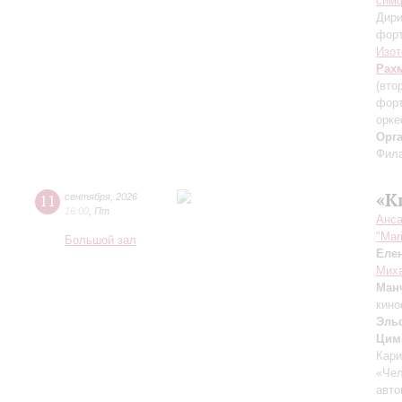
симф
Дири
фор
Изот
Рах
(вто
форт
орке
Орг
Фила
«К
11
сентября
,
2026
16:00
,
Пт
Анса
"Mar
Большой зал
Еле
Миха
Ман
кино
Эль
Цим
Кари
«Чел
авто