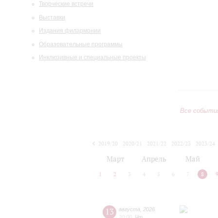
Творческие встречи
Выставки
Издания филармонии
Образовательные программы
Инклюзивные и специальные проекты
Все событи
2019/20
2020/21
2021/22
2022/23
2023/24
2024/25
2025/26
2026/27
Март
Апрель
Май
1
2
3
4
5
6
7
8
13
августа
,
2026
20:00
,
Чт