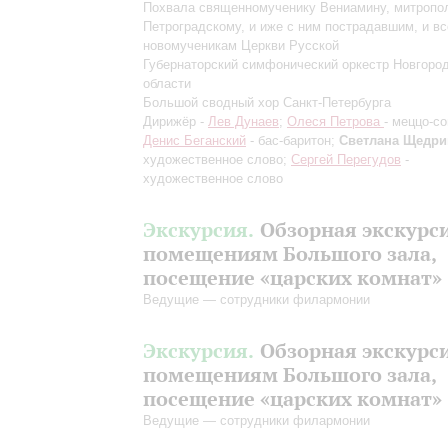
Похвала священномученику Вениамину, митропо
Петроградскому, и иже с ним пострадавшим, и в
новомученикам Церкви Русской
Губернаторский симфонический оркестр Новгоро
области
Большой сводный хор Санкт-Петербурга
Дирижёр -
Лев Дунаев
;
Олеся Петрова
- меццо-со
Денис Беганский
- бас-баритон;
Светлана Щедри
художественное слово;
Сергей Перегудов
-
художественное слово
Экскурсия.
Обзорная экскурс
помещениям Большого зала,
посещение «царских комнат»
Ведущие — сотрудники филармонии
Экскурсия.
Обзорная экскурс
помещениям Большого зала,
посещение «царских комнат»
Ведущие — сотрудники филармонии