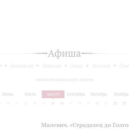
Афиша
я
Большой зал
Малый зал
Лекции
Экскурсии
Пушк
сегодня 08 августа 2026, суббота
Июнь
Июль
Август
Сентябрь
Октябрь
Ноябрь
9
10
11
12
13
14
15
16
17
18
19
20
21
22
23
Малевич. «Страдалец до Голг