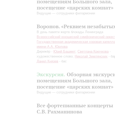
помещениям Большого зала,
посещение «царских комнат»
Ведущие — сотрудники филармонии
Воронов. «Реквием незабыты
В день памяти жертв блокады Ленинграда
Всероссийский юношеский симфонический оркес
Государственная академическая хоровая капелл
имени А.А. Юрлова
Дирижёр -
Юрий Башмет
;
Светлана Крючкова
-
художественное слово;
Николай Землянских
- ба
Данил Князев
- бас
Экскурсия.
Обзорная экскурс
помещениям Большого зала,
посещение «царских комнат»
Ведущие — сотрудники филармонии
Все фортепианные концерты
С.В. Рахманинова