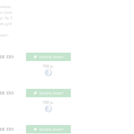
епиано
естром,
ерт № 3
ия для
оект-
ия по
Купить билет
700 р.
ия по
Купить билет
700 р.
ия по
Купить билет