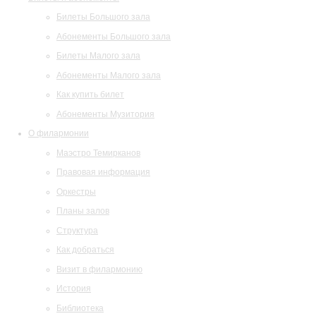
Билеты Большого зала
Абонементы Большого зала
Билеты Малого зала
Абонементы Малого зала
Как купить билет
Абонементы Музитория
О филармонии
Маэстро Темирканов
Правовая информация
Оркестры
Планы залов
Структура
Как добраться
Визит в филармонию
История
Библиотека