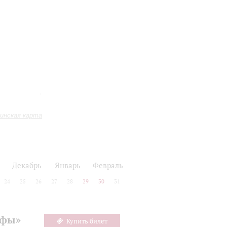
инская карта
Декабрь
Январь
Февраль
24
25
26
27
28
29
30
31
офы»
Купить билет