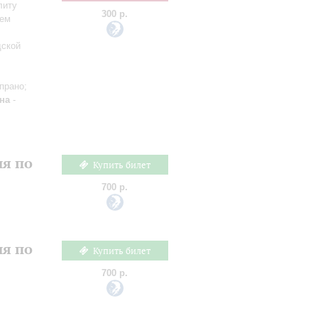
литу
300 р.
сем
дской
прано;
на
-
ия по
Купить билет
700 р.
ия по
Купить билет
700 р.