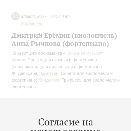
02
апреля
,
2027
19:00
,
Пт
Малый зал
Дмитрий Ерёмин (виолончель)
Анна Рычкова (фортепиано)
Концерт 2-го абонемента «
Камерная музыка
»
Франк
: Соната для скрипки и фортепиано
(переложение для виолончели и фортепиано
Ж. Дельсара)
;
Бриттен
: Соната для виолончели и
фортепиано;
Хиндемит
: Три пьесы для виолончели и
фортепиано
Купить билет
400 — 700 р.
Согласие на