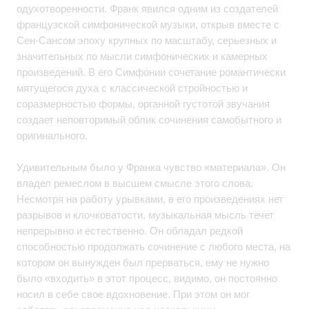
одухотворенности. Франк явился одним из создателей
французской симфонической музыки, открыв вместе с
Сен-Сансом эпоху крупных по масштабу, серьезных и
значительных по мысли симфонических и камерных
произведений. В его Симфонии сочетание романтически
мятущегося духа с классической стройностью и
соразмерностью формы, органной густотой звучания
создает неповторимый облик сочинения самобытного и
оригинального.
Удивительным было у Франка чувство «материала». Он
владел ремеслом в высшем смысле этого слова.
Несмотря на работу урывками, в его произведениях нет
разрывов и клочковатости, музыкальная мысль течет
непрерывно и естественно. Он обладал редкой
способностью продолжать сочинение с любого места, на
котором он вынужден был прерваться, ему не нужно
было «входить» в этот процесс, видимо, он постоянно
носил в себе свое вдохновение. При этом он мог