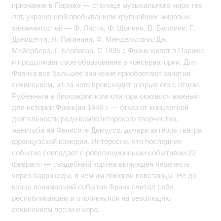
признание в Париже — столице музыкального мира тех
лет, украшенной пребыванием крупнейших мировых
знаменитостей — Ф. Листа, Ф. Шопена, В. Беллини, Г.
Доницетти, Н. Паганини, Ф. Мендельсона, Дж.
Мейербера, Г. Берлиоза. С 1835 г. Франк живет в Париже
и продолжает свое образование в консерватории. Для
Франка все большее значение приобретают занятия
сочинением, из-за чего происходит разрыв его с отцом.
Рубежным в биографии композитора оказался важный
для истории Франции 1848 г. — отказ от концертной
деятельности ради композиторского творчества,
женитьба на Фелисите Демуссо, дочери актеров театра
французской комедии. Интересно, что последнее
событие совпадает с революционными событиями 22
февраля — свадебный кортеж вынужден перелезть
через баррикады, в чем им помогли повстанцы. Не до
конца понимавший события Франк считал себя
республиканцем и откликнулся на революцию
сочинением песни и хора.