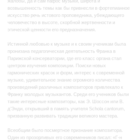
жалобы, да и сам пафос музыки, широта и
возвышенность темы как бы привнесли в фортепианное
искусство речь истового проповедника, убеждающего
человечество в высоте, скорбной жертвенности и
этической ценности его предназначения.
Истинной любовью к музыке и к своим ученикам была
пронизана педагогическая деятельность Франка в
Парижской консерватории, где его класс органа стал
центром изучения композиции. Поиски новых
гармонических красок и форм, интерес к современной
музыке, удивительное знание огромного количества
произведений различных композиторов привлекало к
Франку молодых музыкантов. Среди его учеников были
такие интересные композиторы, как Э. Шоссон или В.
д’Энди, открывший в память учителя Schola cantorum,
призванную развивать традиции великого мастера.
Всеобщим было посмертное признание композитора.
Один из прозорливых его современников писал: «Г-н