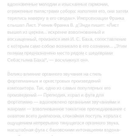
вдохновенные мелодии и изысканные гармонии,
отраженные пилястрами собора: наполняя его, они затем
терялись наверху в его сводах». Импровизации Франка
слышал Лист. Ученик Франка В. д’Энди пишет: «Лист
вышел из церкви... искренне взволнованный и
восхищенный, произнося имя И. С. Баха, сопоставление
с которым само собою возникало в его сознании... „Этим
поэмам предназначено место рядом с шедеврами
Себастьяна Баха!“, — воскликнул он».
Велико влияние органного звучания на стиль
фортепианных и оркестровых произведений
композитора. Так, одно из самых популярных его
произведений — Прелюдия, хорал и фуга для
фортепиано — вдохновлено органными звучаниями и
жанрами — взволнованное токкатное прелюдирование с
охватом всего диапазона, спокойная поступь хорала с
ощущением непрерывно тянущегося органного звука,
масштабная фуга с баховскими интонациями вздоха-