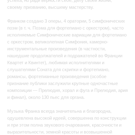
успеха, но ради верности себе, делу своей жизни,
своему призванию, высшему мастерству.
Франком создано 3 оперы, 4 оратории, 5 симфонических
поэм (в т. ч. Поэма для фортепиано с оркестром), часто
исполняемые Симфонические вариации для фортепиано
с оркестром, великолепная Симфония, камерно-
инструментальные произведения (в частности,
нашедшие продолжателей и подражателей во Франции
Квартет и Квинтет), любимая исполнителями и
слушателями Соната для скрипки и фортепиано,
романсы, фортепианные произведения (особое
признание публики заслужили крупные одночастные
композиции — Прелюдия, хорал и фуга и Прелюдия, ария
и финал), около 130 пьес для органа.
Музыка Франка всегда значительна и благородна,
одушевлена высокой идеей, совершенна по конструкции
и при этом полна звукового очарования, красочности и
выразительности, земной красоты и возвышенной