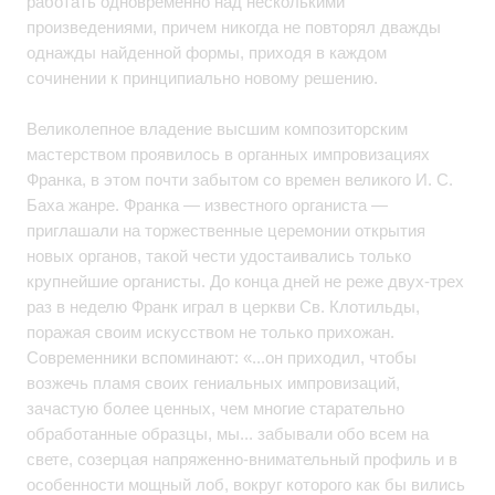
работать одновременно над несколькими
произведениями, причем никогда не повторял дважды
однажды найденной формы, приходя в каждом
сочинении к принципиально новому решению.
Великолепное владение высшим композиторским
мастерством проявилось в органных импровизациях
Франка, в этом почти забытом со времен великого И. С.
Баха жанре. Франка — известного органиста —
приглашали на торжественные церемонии открытия
новых органов, такой чести удостаивались только
крупнейшие органисты. До конца дней не реже двух-трех
раз в неделю Франк играл в церкви Св. Клотильды,
поражая своим искусством не только прихожан.
Современники вспоминают: «...он приходил, чтобы
возжечь пламя своих гениальных импровизаций,
зачастую более ценных, чем многие старательно
обработанные образцы, мы... забывали обо всем на
свете, созерцая напряженно-внимательный профиль и в
особенности мощный лоб, вокруг которого как бы вились