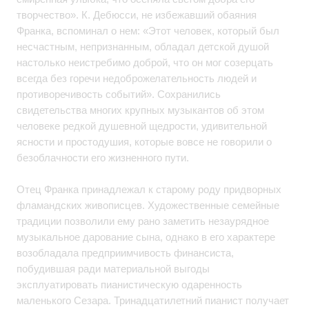
творчество». К. Дебюсси, не избежавший обаяния
Франка, вспоминал о нем: «Этот человек, который был
несчастным, непризнанным, обладал детской душой
настолько неистребимо доброй, что он мог созерцать
всегда без горечи недоброжелательность людей и
противоречивость событий». Сохранились
свидетельства многих крупных музыкантов об этом
человеке редкой душевной щедрости, удивительной
ясности и простодушия, которые вовсе не говорили о
безоблачности его жизненного пути.
Отец Франка принадлежал к старому роду придворных
фламандских живописцев. Художественные семейные
традиции позволили ему рано заметить незаурядное
музыкальное дарование сына, однако в его характере
возобладала предприимчивость финансиста,
побудившая ради материальной выгоды
эксплуатировать пианистическую одаренность
маленького Сезара. Тринадцатилетний пианист получает