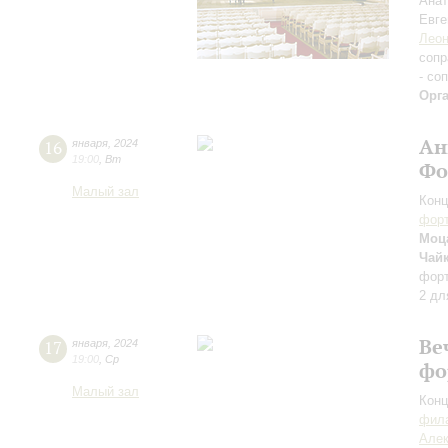
Ана
Евге
Леон
сопр
- со
Орг
Ан
16
января
,
2024
19:00
,
Вт
Фо
Малый зал
Конц
форт
Моца
Чай
фор
2 дл
Ве
17
января
,
2024
19:00
,
Ср
фо
Малый зал
Конц
фила
Алек