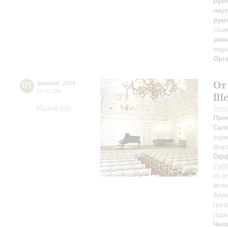
рум
лаут
румб
«Ба
шина
подо
Орг
От
03
февраля
,
2024
19:00
,
Сб
Ше
Малый зал
Генн
Про
Салт
скри
фор
Офф
Уэб
из о
моте
Алли
гроз
года
Чил