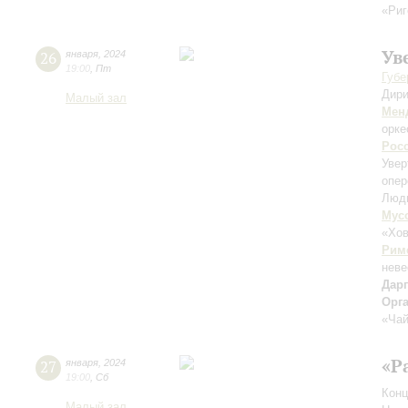
«Риг
Ув
26
января
,
2024
19:00
,
Пт
Губе
Дири
Малый зал
Мен
орке
Рос
Увер
опер
Люд
Мус
«Хо
Рим
неве
Дар
Орг
«Чай
«Р
27
января
,
2024
19:00
,
Сб
Конц
Малый зал