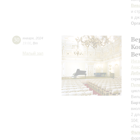
Вив
и ст
в дж
Орг
Ве
30
января
,
2024
19:00
,
Вт
Ко
Ве
Малый зал
Инга
Анас
Деб
скри
Пул
цикл
Виль
Бар
виол
2 дл
104;
«Пе
Фал
фор