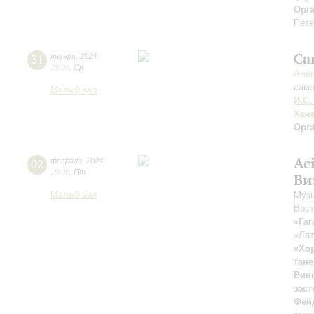
Орг
Пете
Са
31
января
,
2024
19:00
,
Ср
Алек
сак
Малый зал
И.С.
Хач
Орг
Ac
02
февраля
,
2024
19:00
,
Пт
Ви
Малый зал
Музы
Вост
«Гаг
«Лат
«Хо
тане
Вин
зас
Фей