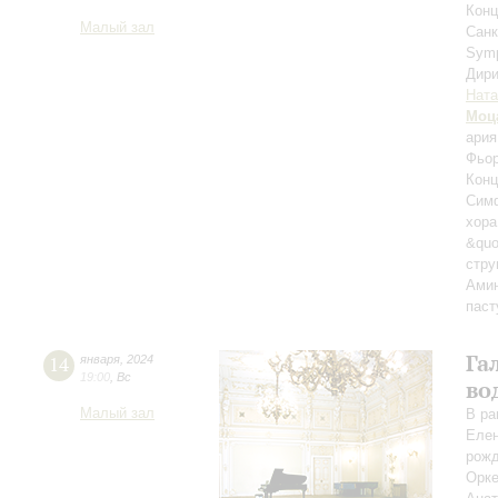
Конц
Малый зал
Санк
Sym
Дири
Ната
Моц
ария
Фьор
Конц
Симф
хора
&quo
стру
Амин
паст
Га
14
января
,
2024
19:00
,
Вс
во
Малый зал
В ра
Елен
рожд
Орке