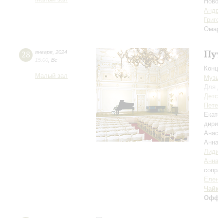
Ново
Андр
Григ
Ома
Пу
28
января
,
2024
15:00
,
Вс
Конц
Малый зал
Музы
Для 
Детс
Пете
Екат
дири
Анас
Анна
Лиди
Анна
сопр
Елен
Чай
Офф