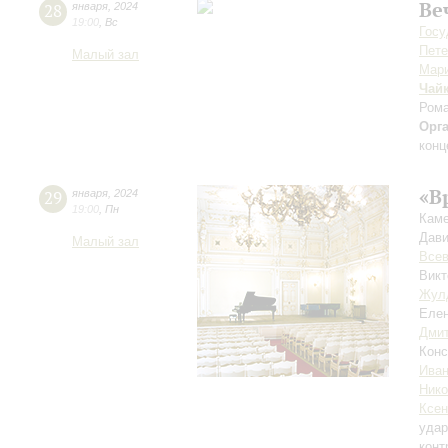
Ве
28
января
,
2024
19:00
,
Вс
Госу
Пете
Малый зал
Мари
Чай
Ром
Орг
конц
«В
29
января
,
2024
19:00
,
Пн
Каме
Дави
Малый зал
Всев
Викт
Жул
Елен
Дмит
Конс
Иван
Ник
Ксен
уда
конт