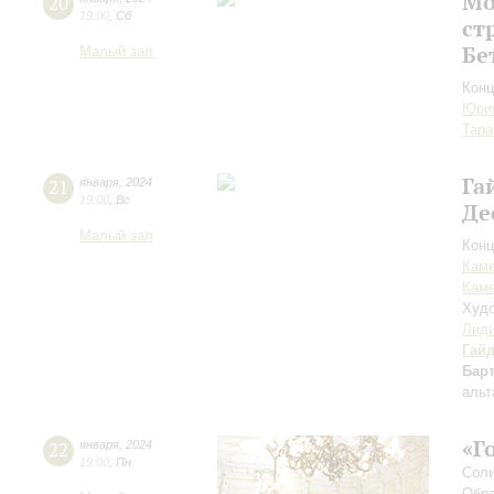
Мо
20
19:00
,
Сб
ст
Бе
Малый зал
Конц
Юри
Тара
Га
21
января
,
2024
19:00
,
Вс
Де
Малый зал
Конц
Каме
Каме
Худо
Лиди
Гай
Бар
альт
«Г
22
января
,
2024
19:00
,
Пн
Соли
Обра