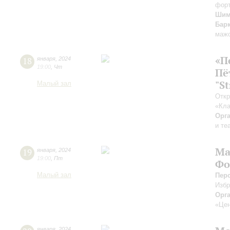
фор
Шим
Бар
мажо
«П
18
января
,
2024
19:00
,
Чт
Пё
"S
Малый зал
Откр
«Кла
Орг
и те
Ма
19
января
,
2024
19:00
,
Пт
Фо
Малый зал
Пер
Изб
Орг
«Цен
января
,
2024