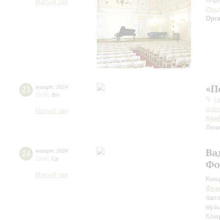
Малый зал
Ильд
Орг
«П
23
января
,
2024
19:00
,
Вт
Ц
осво
Малый зал
Кна
Лени
Ва
24
января
,
2024
19:00
,
Ср
Фо
Малый зал
Конц
Фра
бал
музы
Конц