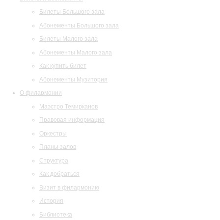
Билеты Большого зала
Абонементы Большого зала
Билеты Малого зала
Абонементы Малого зала
Как купить билет
Абонементы Музитория
О филармонии
Маэстро Темирканов
Правовая информация
Оркестры
Планы залов
Структура
Как добраться
Визит в филармонию
История
Библиотека