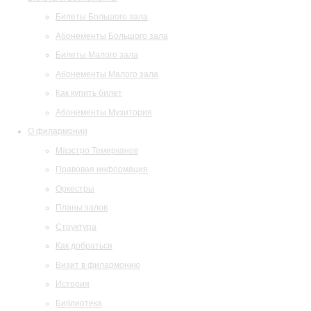
Билеты Большого зала
Абонементы Большого зала
Билеты Малого зала
Абонементы Малого зала
Как купить билет
Абонементы Музитория
О филармонии
Маэстро Темирканов
Правовая информация
Оркестры
Планы залов
Структура
Как добраться
Визит в филармонию
История
Библиотека