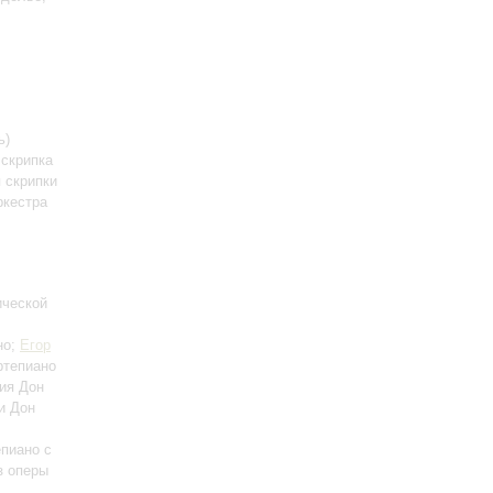
ь)
 скрипка
 скрипки
ркестра
ической
но;
Егор
ртепиано
рия Дон
и Дон
епиано с
з оперы
;