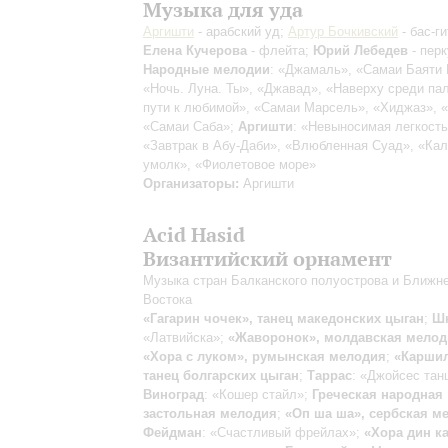
Музыка для уда
Аргишти
- арабский уд;
Артур Бочкивский
- бас-ги
Елена Кучерова
- флейта;
Юрий Лебедев
- пер
Народные мелодии
: «Джамаль», «Самаи Баяти
«Ночь. Луна. Ты», «Джавад», «Наверху среди па
пути к любимой», «Самаи Марсель», «Хиджаз», 
«Самаи Саба»;
Аргишти
: «Невыносимая легкость
«Завтрак в Абу-Даби», «Влюбленная Суад», «Ка
умолк», «Фиолетовое море»
Организаторы:
Аргишти
Acid Hasid
Византийский орнамент
Музыка стран Балканского полуострова и Ближн
Востока
«Гагарин чочек», танец македонских цыган
;
Ш
«Латвийска»;
«Жаворонок», молдавская мелод
«Хора с луком», румынская мелодия
;
«Каршил
танец болгарских цыган
;
Таррас
: «Джойсес тан
Виноград
: «Кошер стайл»;
Греческая народная
застольная мелодия
;
«Оп ша ша», сербская м
Фейдман
: «Счастливый фрейлах»;
«Хора дин ка