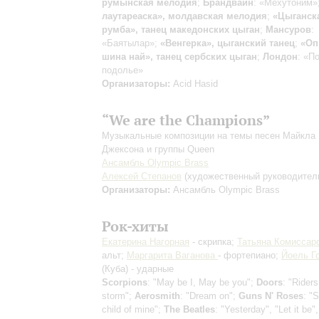
румынская мелодия
;
Брандвайн
: «Мехутоним»
лаутареаска», молдавская мелодия
;
«Цыганск
румба», танец македонских цыган
;
Мансуров
:
«Баятылар»;
«Венгерка», цыганский танец
;
«Оп
шина най», танец сербских цыган
;
Лондон
: «П
подолье»
Организаторы:
Acid Hasid
“We are the Champions”
Музыкальные композиции на темы песен Майкла
Джексона и группы Queen
Ансамбль Olympic Brass
Алексей Степанов
(художественный руководител
Организаторы:
Ансамбль Olympic Brass
Рок-хиты
Екатерина Нагорная
- скрипка;
Татьяна Комиссар
альт;
Маргарита Ваганова
- фортепиано;
Йоель Г
(Куба) - ударные
Scorpions
: "May be I, May be you";
Doors
: "Riders
storm";
Aerosmith
: "Dream on";
Guns N' Roses
: "
child of mine";
The Beatles
: "Yesterday", "Let it be"