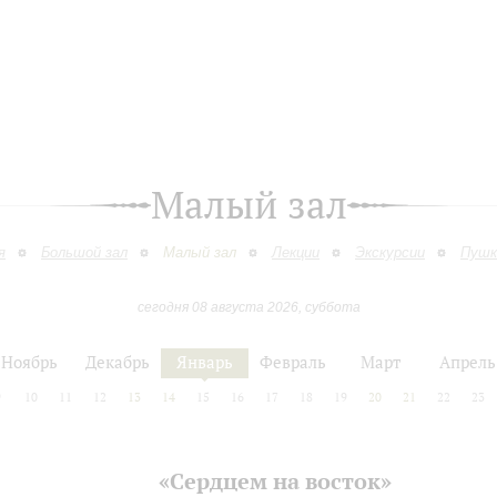
Малый зал
я
Большой зал
Малый зал
Лекции
Экскурсии
Пушк
сегодня 08 августа 2026, суббота
Ноябрь
Декабрь
Январь
Февраль
Март
Апрель
9
10
11
12
13
14
15
16
17
18
19
20
21
22
23
«Сердцем на восток»