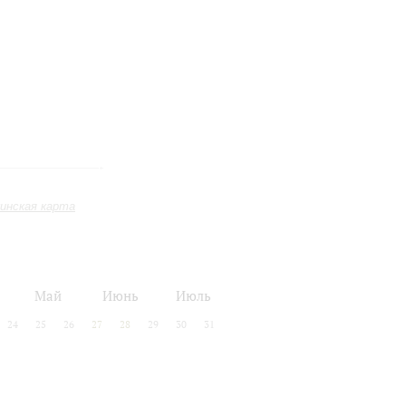
инская карта
Май
Июнь
Июль
24
25
26
27
28
29
30
31