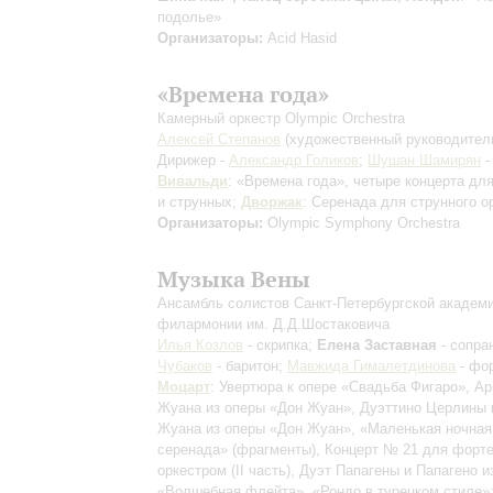
подолье»
Организаторы:
Acid Hasid
«Времена года»
Камерный оркестр Olympic Orchestra
Алексей Степанов
(художественный руководител
Дирижер -
Александр Голиков
;
Шушан Шамирян
-
Вивальди
: «Времена года», четыре концерта для
и струнных;
Дворжак
: Серенада для струнного о
Организаторы:
Olympic Symphony Orchestra
Музыка Вены
Ансамбль солистов Санкт-Петербургской академ
филармонии им. Д.Д.Шостаковича
Илья Козлов
- скрипка;
Елена Заставная
- сопра
Чубаков
- баритон;
Мавжида Гималетдинова
- фо
Моцарт
: Увертюра к опере «Свадьба Фигаро», А
Жуана из оперы «Дон Жуан», Дуэттино Церлины 
Жуана из оперы «Дон Жуан», «Маленькая ночная
серенада»
(фрагменты)
, Концерт № 21 для форт
оркестром
(II часть)
, Дуэт Папагены и Папагено и
«Волшебная флейта», «Рондо в турецком стиле»