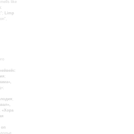
Smells like
k
:
t";
Limp
on",
его
нейвейс
:
ия
;
ама»,
ц»;
елодия
;
вал»,
;
«Хора
ая
 оп
одолье,