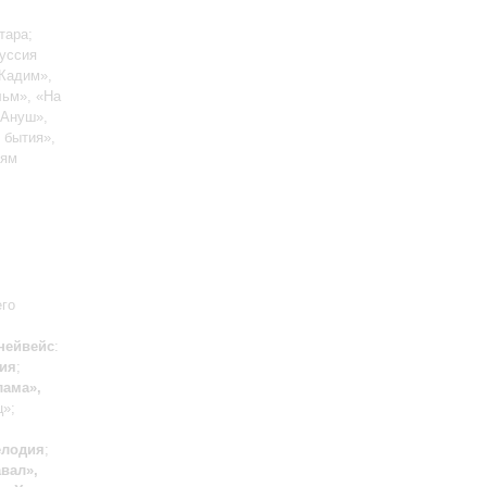
тара;
куссия
 Кадим»,
льм», «На
«Ануш»,
 бытия»,
лям
его
нейвейс
:
ия
;
ама»,
ц»;
елодия
;
вал»,