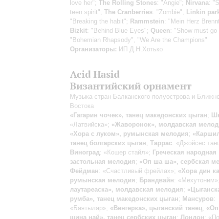
love her";
The Rolling Stones
: "Angie";
Nirvana
: "
teen spirit";
The Cranberries
: "Zombie";
Linkin par
"Breaking the habit";
Rammstein
: "Mein Herz Brenn
Bizkit
: "Behind Blue Eyes";
Queen
: "Show must go 
"Bohemian Rhapsody", "We Are the Champions"
Организаторы:
ИП Д.Н.Хотько
Acid Hasid
Византийский орнамент
Музыка стран Балканского полуострова и Ближн
Востока
«Гагарин чочек», танец македонских цыган
;
Ш
«Латвийска»;
«Жаворонок», молдавская мелод
«Хора с луком», румынская мелодия
;
«Каршил
танец болгарских цыган
;
Таррас
: «Джойсес тан
Виноград
: «Кошер стайл»;
Греческая народная
застольная мелодия
;
«Оп ша ша», сербская м
Фейдман
: «Счастливый фрейлах»;
«Хора дин ка
румынская мелодия
;
Брандвайн
: «Мехутоним»
лаутареаска», молдавская мелодия
;
«Цыганск
румба», танец македонских цыган
;
Мансуров
:
«Баятылар»;
«Венгерка», цыганский танец
;
«Оп
шина най», танец сербских цыган
;
Лондон
: «П