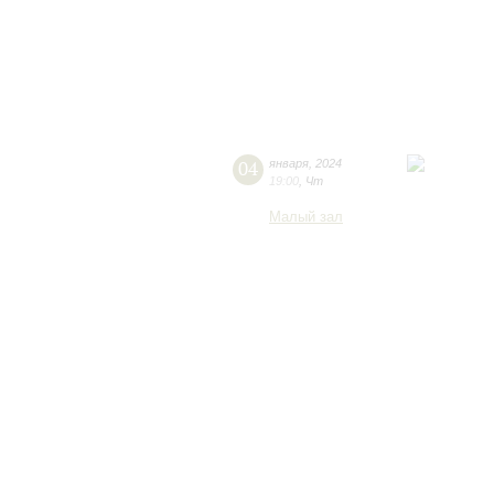
04
января
,
2024
19:00
,
Чт
Малый зал