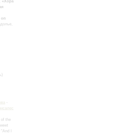
;
«Хора
ая
 оп
одолье,
ь)
ова
-
онсалес
 of the
Sweet
, "And I