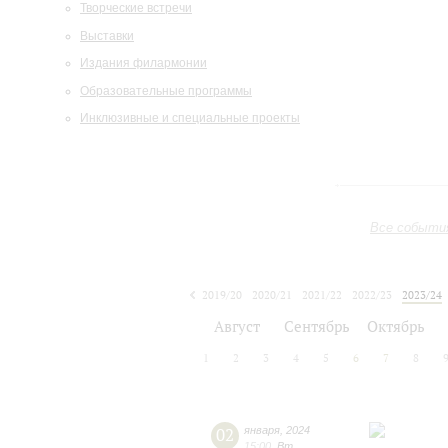
Творческие встречи
Выставки
Издания филармонии
Образовательные программы
Инклюзивные и специальные проекты
Все событи
2019/20
2020/21
2021/22
2022/23
2023/24
2024/25
2025/26
2026/27
Август
Сентябрь
Октябрь
1
2
3
4
5
6
7
8
02
января
,
2024
15:00
,
Вт