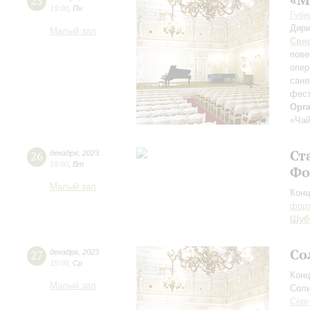
25
19:00
,
Пн
Губе
Дири
Малый зал
Сви
пове
опер
саня
фест
Орг
«Чай
Ст
26
декабря
,
2023
19:00
,
Вт
Фо
Малый зал
Конц
форт
Шуб
Со
27
декабря
,
2023
19:00
,
Ср
Конц
Малый зал
Соли
Серг