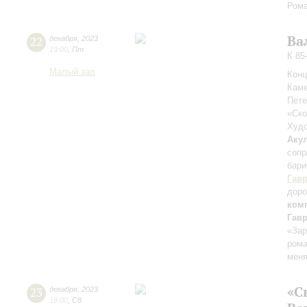
Рома
Ва
22
декабря
,
2023
19:00
,
Пт
К 85
Малый зал
Конц
Каме
Пете
«Ск
Худо
Аку
сопр
бари
Гав
доро
ком
Гав
«Зар
рома
меня
«С
23
декабря
,
2023
19:00
,
Сб