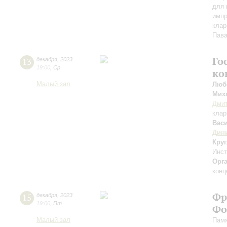
для 
импр
клар
Пав
Го
13
декабря
,
2023
19:00
,
Ср
ко
Малый зал
Люб
Мих
Дмит
клар
Вас
Дин
Кру
Инс
Орг
конц
Фр
15
декабря
,
2023
19:00
,
Пт
Фо
Малый зал
Памя