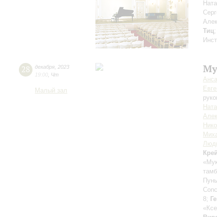
Ната
Сер
Але
Тиц
Инст
Му
28
декабря
,
2023
19:00
,
Чт
Анса
Евге
Малый зал
руко
Ната
Алек
Нико
Мих
Люд
Кре
«Мук
тамб
Пун
Conc
8;
Г
«Ксе