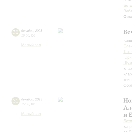
Бет
Веб
Орг
Ве
30
декабря
,
2023
19:00
,
Сб
Конц
Малый зал
Еле
Тать
Юри
Шум
клар
клар
квин
фор
Но
31
декабря
,
2023
15:00
,
Вс
Ал
и 
Малый зал
Бет
капр