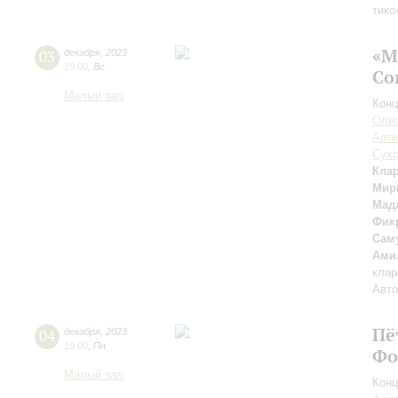
тико
«М
03
декабря
,
2023
19:00
,
Вс
Со
Малый зал
Конц
Олес
Арте
Сух
Кла
Мир
Мад
Фик
Сам
Ами
клар
Авто
Пё
04
декабря
,
2023
19:00
,
Пн
Фо
Малый зал
Конц