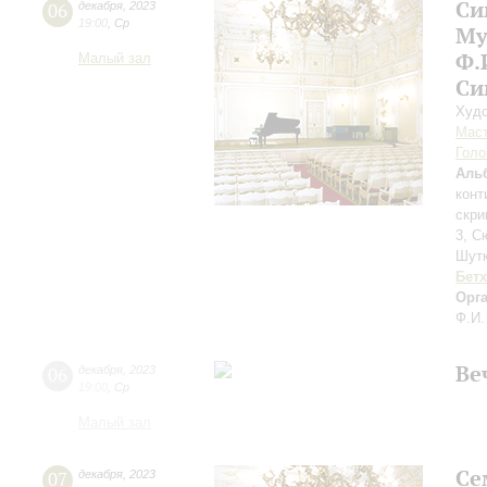
Си
06
декабря
,
2023
19:00
,
Ср
Му
Ф.
Малый зал
Си
Худо
Мас
Голо
Аль
конт
скри
3, С
Шут
Бет
Орг
Ф.И.
Ве
06
декабря
,
2023
19:00
,
Ср
Малый зал
Се
07
декабря
,
2023