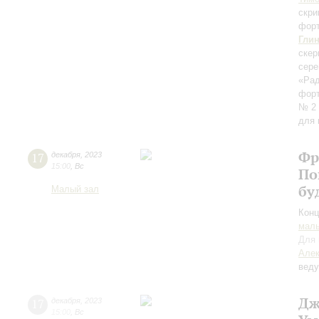
скри
фор
Гли
скер
сере
«Рад
фор
№ 2 
для 
Фр
17
декабря
,
2023
15:00
,
Вс
По
бу
Малый зал
Конц
маль
Для 
Алек
вед
Дж
17
декабря
,
2023
15:00
,
Вс