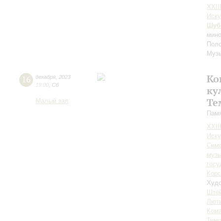
XXII
Иску
Шуб
мино
Поло
Муз
Ко
16
декабря
,
2023
19:00
,
Сб
ку
Те
Малый зал
Памя
XXII
Иску
Симф
музы
госу
Корс
Худо
Ште
Лют
Ком
Тим