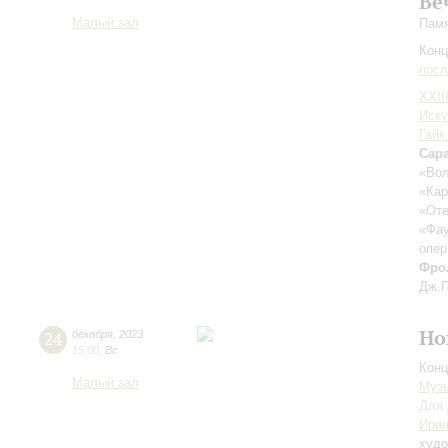
Ве
Малый зал
Памя
Конц
пос
XXII
Иску
Гайк
Сара
«Вол
«Ка
«От
«Фа
опер
Фро
Дж.Г
Но
24
декабря
,
2023
15:00
,
Вс
Конц
Малый зал
Музы
Для 
Ирин
худо