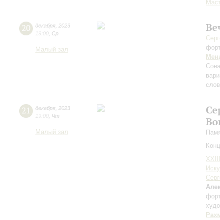
Мас
Ве
20
декабря
,
2023
19:00
,
Ср
Серг
фор
Малый зал
Мен
Сона
вари
слов
Се
21
декабря
,
2023
19:00
,
Чт
Во
Малый зал
Памя
Конц
XXII
Иску
Серг
Але
фор
худо
Рах