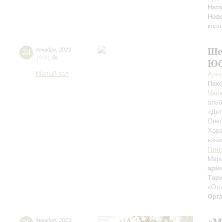
Нат
Ново
коро
Ше
24
декабря
,
2023
19:00
,
Вс
Юб
Малый зал
Арг
Пах
Чай
альб
«Дет
Онег
Хора
взыв
Григ
Мар
арм
Тар
«Отц
Орг
«М
декабря
,
2023