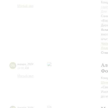
Конц
Малый зал
гори
Для 
Санк
«Вас
Дири
Агл
вио
альт
Чай
Ляд
Ста
Ал
06
января
,
2024
19:00
,
Сб
Фо
Малый зал
Конц
Шум
«Сме
Изо
до м
января
,
2024