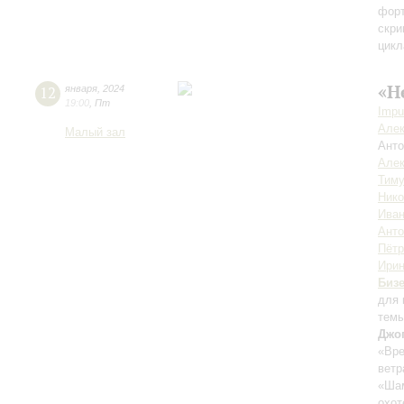
фор
скри
цикл
«Н
12
января
,
2024
19:00
,
Пт
Impu
Алек
Малый зал
Анто
Алек
Тиму
Ник
Иван
Анто
Пётр
Ирин
Биз
для 
тем
Джо
«Вре
ветр
«Шам
охот