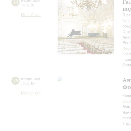
Га
14
января
,
2024
19:00
,
Вс
во
Малый зал
В ра
Елен
рожд
Орке
Ана
Евге
Леон
сопр
- со
Орг
Ан
16
января
,
2024
19:00
,
Вт
Фо
Малый зал
Конц
форт
Моца
Чай
фор
2 дл