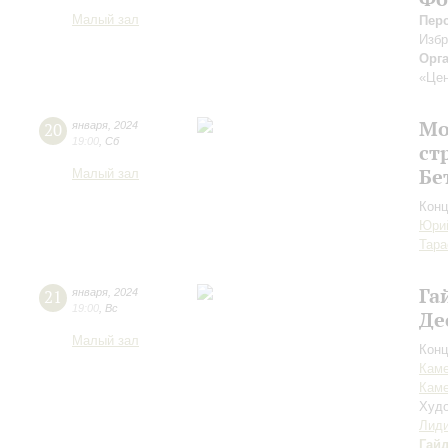
Малый зал
Пер
Изб
Орг
«Цен
Мо
20
января
,
2024
19:00
,
Сб
ст
Бе
Малый зал
Конц
Юри
Тара
Га
21
января
,
2024
19:00
,
Вс
Де
Малый зал
Конц
Каме
Каме
Худо
Лиди
Гай