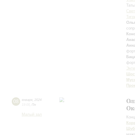
Тать
Свет
Тигр
Ольг
сопр
Кон
Ана
Анн
фор
Бац
фор
Энт
Шос
Мус
Про
Ол
08
января
,
2024
19:00
,
Пн
Ок
Малый зал
Конц
Кор
Шуб
маж