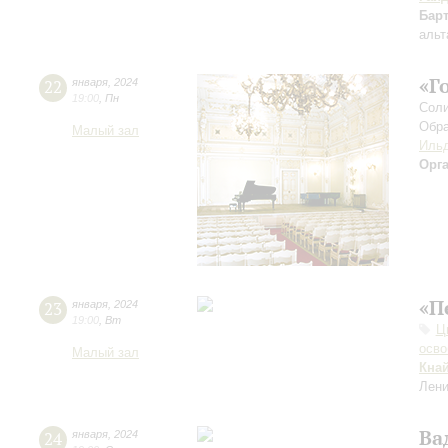
Бар
альт
«Г
22
января
,
2024
19:00
,
Пн
Соли
Обра
Малый зал
Ильд
Орг
«П
23
января
,
2024
19:00
,
Вт
Ц
осво
Малый зал
Кна
Лени
Ва
24
января
,
2024