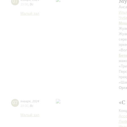
Му
07
15:00
,
Вс
Анса
Илья
Малый зал
Чуба
Моц
Жуан
Жуан
сер
орк
«Вол
Бет
маж
«Три
Перс
прек
«Шам
Орг
«С
07
января
,
2024
19:00
,
Вс
Конц
Малый зал
Acco
Любо
Иван