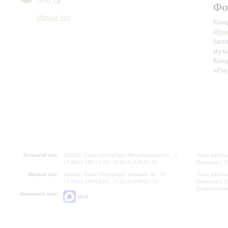
19:00
,
Ср
Фо
Малый зал
Конц
Фра
бал
музы
Конц
«Риг
Большой зал:
191186, Санкт-Петербург, Михайловская ул., 2
Часы работы
+7 (812) 240-01-00, +7 (812) 240-01-80
Перерыв с 1
Малый зал:
191011, Санкт-Петербург, Невский пр., 30
Часы работы
+7 (812) 240-01-00, +7 (812) 240-01-70
Перерыв с 1
Вопросы на
Напишите нам:
MAX