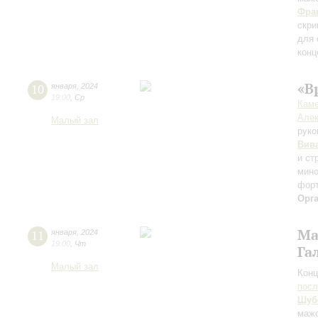
Фра
скри
для 
конц
«В
10
января
,
2024
19:00
,
Ср
Каме
Алек
Малый зал
руко
Вив
и ст
мин
форт
Орг
Ма
11
января
,
2024
19:00
,
Чт
Га
Малый зал
Конц
пос
Шуб
маж