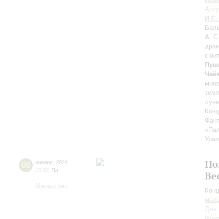
Арт
И.С.
Валь
А. С
драм
сюи
Пуш
Чай
мин
земл
лунн
Конц
Фант
«Па
Урал
Но
08
января
,
2024
15:00
,
Пн
Ве
Малый зал
Конц
маль
Для 
Форт