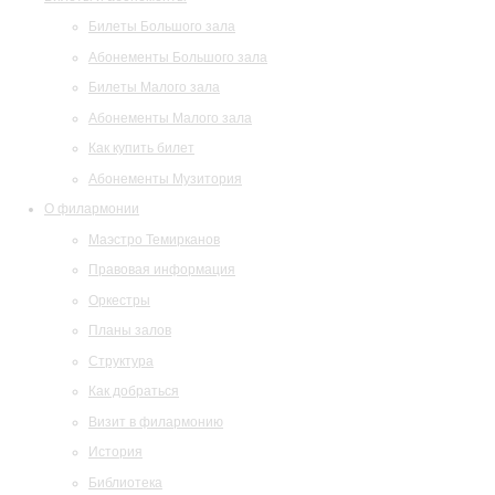
Билеты Большого зала
Абонементы Большого зала
Билеты Малого зала
Абонементы Малого зала
Как купить билет
Абонементы Музитория
О филармонии
Маэстро Темирканов
Правовая информация
Оркестры
Планы залов
Структура
Как добраться
Визит в филармонию
История
Библиотека