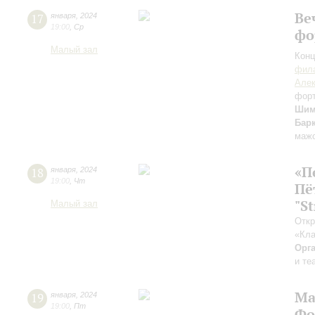
Ве
17
января
,
2024
19:00
,
Ср
фо
Малый зал
Конц
фила
Алек
фор
Шим
Бар
мажо
«П
18
января
,
2024
19:00
,
Чт
Пё
"S
Малый зал
Откр
«Кла
Орг
и те
Ма
19
января
,
2024
19:00
,
Пт
Фо