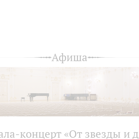
Афиша
ала-концерт «От звезды и 