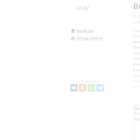
в
19:00
В 
по
Гал
Малый зал
рус
QR-код события
вес
Хри
кон
пос
Ком
В к
«Са
Орк
Поделиться:
рук
Еле
Кон
В п
инс
дру
В ф
иск
пра