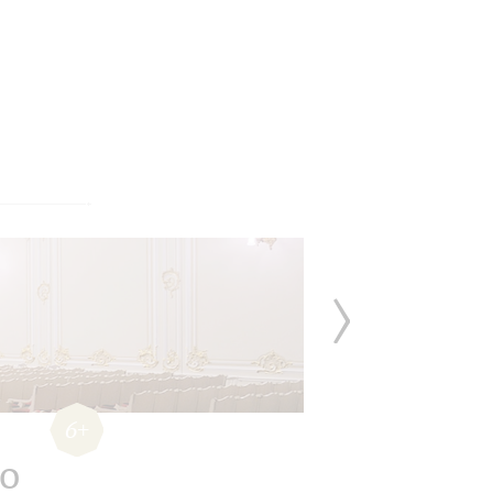
6+
до