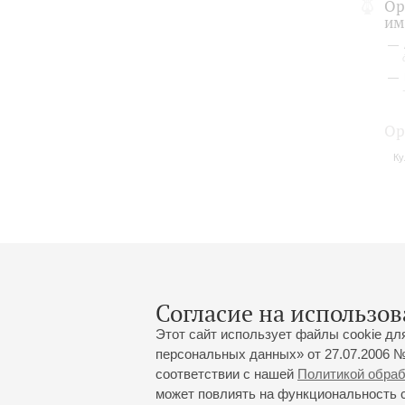
Ор
им
Ор
Ку
Согласие на использов
Этот сайт использует файлы cookie дл
персональных данных» от 27.07.2006 №
соответствии с нашей
Политикой обра
может повлиять на функциональность са
Большой зал:
191186, Санкт-Петербург, Миха