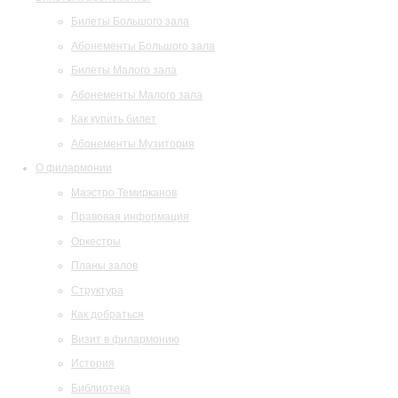
Билеты Большого зала
Абонементы Большого зала
Билеты Малого зала
Абонементы Малого зала
Как купить билет
Абонементы Музитория
О филармонии
Маэстро Темирканов
Правовая информация
Оркестры
Планы залов
Структура
Как добраться
Визит в филармонию
История
Библиотека