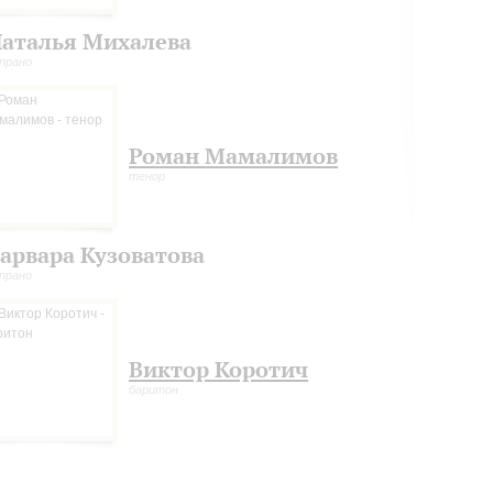
аталья Михалева
прано
Роман Мамалимов
тенор
арвара Кузоватова
прано
Виктор Коротич
баритон