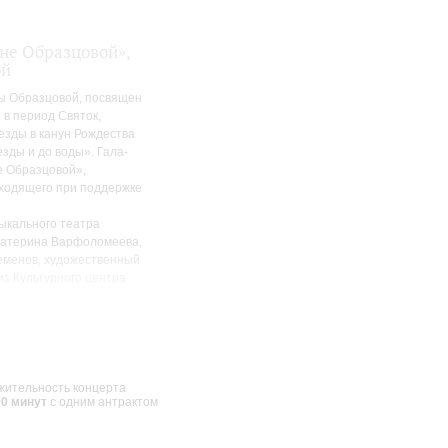
не Образцовой»,
ой
ны Образцовой, посвящен
в период Святок,
езды в канун Рождества
езды и до воды». Гала-
е Образцовой»,
оходящего при поддержке
ыкального театра
катерина Варфоломеева,
еменов, художественный
из Культурного центра
остан).
ных мелодий, вокальная и
 Гречанинова, Свиридова,
ской школы
ительность концерта
00 минут
с одним антрактом
диционным зимним