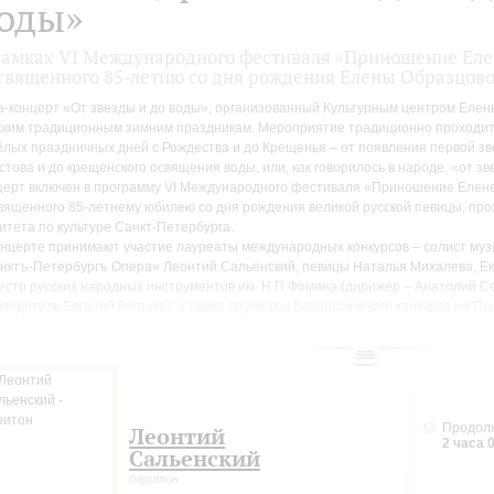
оды»
рамках VI Международного фестиваля «Приношение Еле
священного 85-летию со дня рождения Елены Образцов
а-концерт «От звезды и до воды», организованный Культурным центром Еле
ским традиционным зимним праздникам. Мероприятие традиционно проходит 
ёлых праздничных дней с Рождества и до Крещенья – от появления первой зв
стова и до крещенского освящения воды, или, как говорилось в народе, «от зв
церт включен в программу VI Международного фестиваля «Приношение Елен
вященного 85-летнему юбилею со дня рождения великой русской певицы, пр
итета по культуре Санкт-Петербурга.
онцерте принимают участие лауреаты международных конкурсов – солист муз
нктъ-Петербургъ Опера» Леонтий Сальенский, певицы Наталья Михалева, Е
естр русских народных инструментов им. Н.П.Фомина (дирижер – Анатолий С
оводитель Евгений Рогачев), а также лауреаты Всероссийского конкурса на Пр
ны Образцовой Роман Мамалимов и Варвара Кузоватова (Республика Башкорт
цертмейстеры – Мария Чернова, Валентина Майстер, Елена Лебедева.
рограмме – народные песни, колядки, инструментальные обработки фольклор
трументальная музыка Римского-Корсакова, Чайковского, Глинки, Мусоргского,
гих русских композиторов-классиков и современных петербургских авторов.
ойе Малого зала пройдет выставка детского художественного творчества Дет
Продолж
Леонтий
2 часа 
усств Красносельского района Санкт-Петербурга, посвященная русским тра
Сальенский
здникам.
баритон