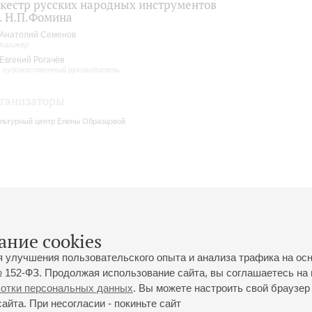
кестр русских народных инструментов
. Н.П.Фомина
Анатолий Семенов
дирижер
Евгений Рогачёв
- художественный руководитель
ганизаторы
льтурный центр Елены Образцовой
ание cookies
я улучшения пользовательского опыта и анализа трафика на ос
 152-ФЗ. Продолжая использование сайта, вы соглашаетесь на 
ботки персональных данных
. Вы можете настроить свой браузер 
йта. При несогласии - покиньте сайт
йловская ул., 2
Часы работы кассы Большого зала: с 11:00 до 20:30