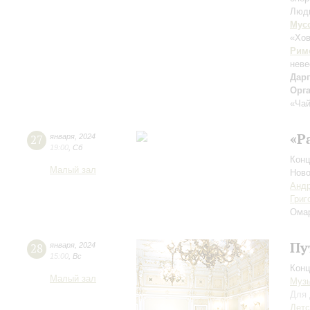
Люд
Мус
«Хо
Рим
неве
Дар
Орг
«Чай
«Р
27
января
,
2024
19:00
,
Сб
Конц
Малый зал
Ново
Андр
Григ
Ома
Пу
28
января
,
2024
15:00
,
Вс
Конц
Малый зал
Музы
Для 
Детс