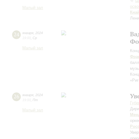
Ц
осво
Малый зал
Кна
Лени
Ва
24
января
,
2024
19:00
,
Ср
Фо
Малый зал
Конц
Фра
бал
музы
Конц
«Риг
Ув
26
января
,
2024
19:00
,
Пт
Губе
Дири
Малый зал
Мен
орке
Рос
Увер
опер