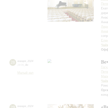
Пете
Екат
дири
Анас
Анна
Лиди
Анна
сопр
Елен
Чай
Офф
Ве
28
января
,
2024
19:00
,
Вс
Госу
Пете
Малый зал
Мари
Чай
Ром
Орг
конц
«В
29
января
,
2024