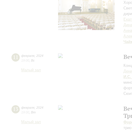
Хоро
Свет
дири
Екат
Дина
Анна
Алек
Чай
Ве
11
февраля
,
2024
19:00
,
Вс
Конц
Малый зал
Дени
И.С.
мин
фор
Сюит
Ве
13
февраля
,
2024
19:00
,
Вт
Тр
Малый зал
Фор
трио