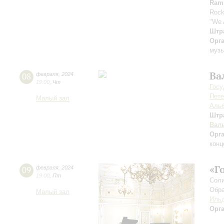
Ram
Rock
"We 
Штра
Орг
музы
Ва
08
февраля
,
2024
19:00
,
Чт
Госу
Пете
Малый зал
Альб
Штр
Вал
Орг
конц
«Г
09
февраля
,
2024
19:00
,
Пт
Соли
Обра
Малый зал
Ильд
Орг