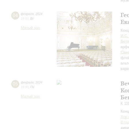
музы
Ге
04
февраля
,
2024
19:00
,
Вс
Ек
Малый зал
Конц
И.С.
Бет
арф
Сан
фле
альт
вари
Ве
05
февраля
,
2024
19:00
,
Пн
Ко
Бе
Малый зал
К 11
Конц
Хор 
Влад
дири