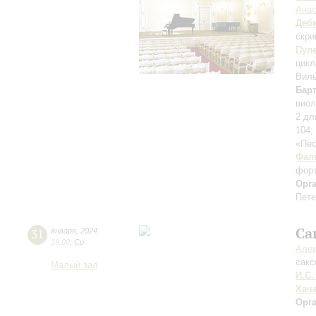
Анас
Деб
скри
Пул
цикл
Виль
Бар
виол
2 дл
104;
«Пе
Фал
фор
Орг
Пете
Са
31
января
,
2024
19:00
,
Ср
Алек
сак
Малый зал
И.С.
Хач
Орг