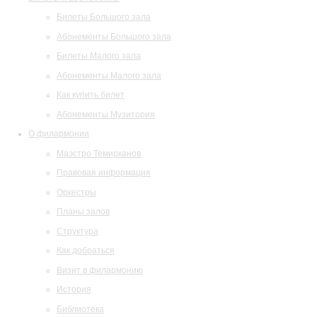
Билеты Большого зала
Абонементы Большого зала
Билеты Малого зала
Абонементы Малого зала
Как купить билет
Абонементы Музитория
О филармонии
Маэстро Темирканов
Правовая информация
Оркестры
Планы залов
Структура
Как добраться
Визит в филармонию
История
Библиотека