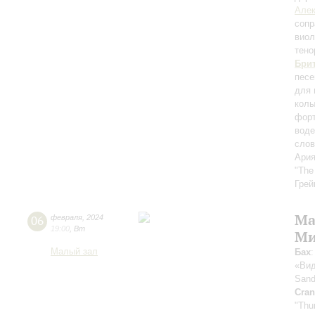
Алек
сопр
вио
тено
Бри
песе
для 
колы
форт
воде
слов
Ария
"The
Грей
Ma
06
февраля
,
2024
19:00
,
Вт
Ми
Малый зал
Бах
«Вид
San
Cran
"Thu