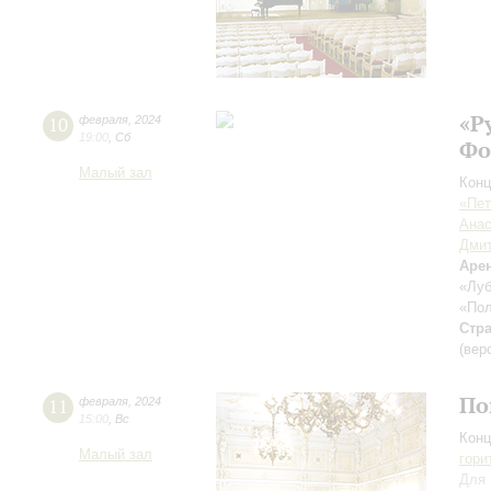
«Р
10
февраля
,
2024
19:00
,
Сб
Фо
Малый зал
Конц
«Пет
Анас
Дмит
Аре
«Луб
«Пол
Стр
(вер
По
11
февраля
,
2024
15:00
,
Вс
Конц
Малый зал
гори
Для 