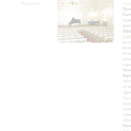
Малый зал
Генн
Про
Салт
скри
фор
Офф
Уэб
из о
моте
Алли
гроз
года
Чил
Вар
«Исп
«У м
«Ди
Сен
Бра
соло
скри
«Вен
Орг