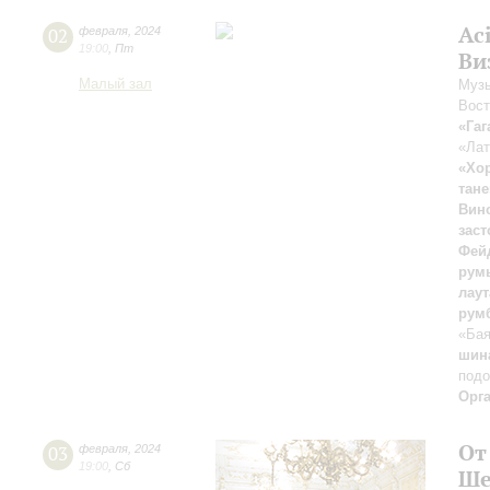
Ac
02
февраля
,
2024
19:00
,
Пт
Ви
Малый зал
Музы
Вост
«Гаг
«Лат
«Хо
тане
Вин
зас
Фей
рум
лаут
румб
«Ба
шина
подо
Орг
От
03
февраля
,
2024
19:00
,
Сб
Ше