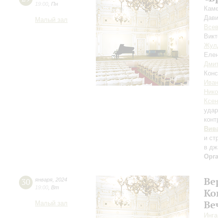
19:00
,
Пн
Каме
Дави
Малый зал
Всев
Викт
Жул
Елен
Дмит
Конс
Иван
Ник
Ксен
уда
конт
Вив
и ст
в дж
Орг
Ве
30
января
,
2024
19:00
,
Вт
Ко
Ве
Малый зал
Инга