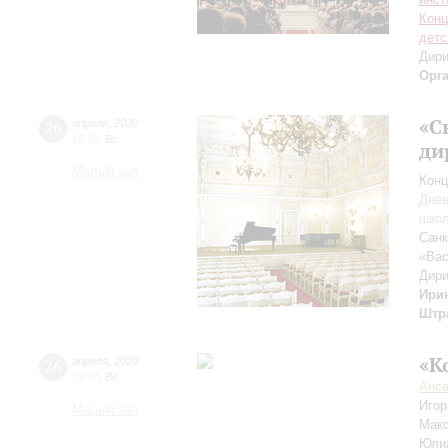
Конц
детс
Дири
Орг
«С
26
апреля
,
2020
15:00
,
Вс
ди
Малый зал
Конц
Днев
школ
Санк
«Вас
Дири
Ири
Штр
«К
26
апреля
,
2020
19:00
,
Вс
Анса
Иго
Малый зал
Мак
Юли