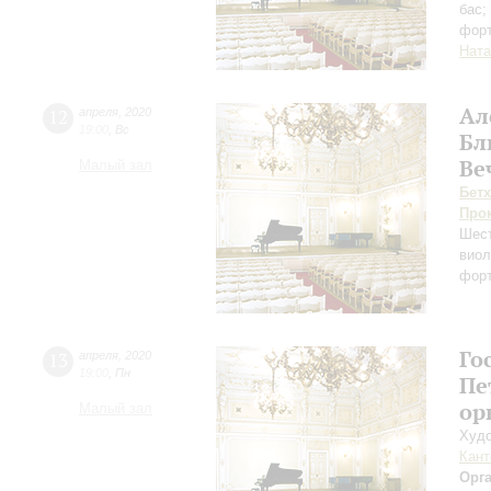
бас;
фор
Ната
Ал
12
апреля
,
2020
19:00
,
Вс
Бл
Ве
Малый зал
Бет
Про
Шест
виол
фор
Го
13
апреля
,
2020
19:00
,
Пн
Пе
ор
Малый зал
Худо
Кант
Орг