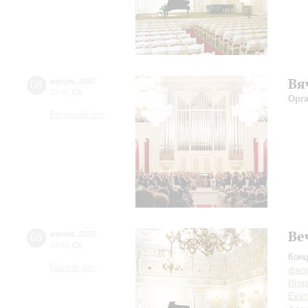
Вя
08
апреля
,
2020
20:00
,
Ср
Орг
Большой зал
Ве
08
апреля
,
2020
19:00
,
Ср
Конц
Малый зал
фила
Игор
Екат