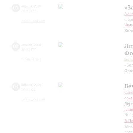
«З
03
апреля
,
2020
20:00
,
Пт
Але
фор
Большой зал
Иван
Хол
Лл
03
апреля
,
2020
19:00
,
Пт
Фо
Малый зал
Бет
«Бол
Орг
Ве
04
апреля
,
2020
20:00
,
Сб
Санк
орке
Большой зал
Дири
Гли
№ 1
А.П
тай
пове