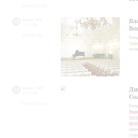
Большой зал
Вл
22
апреля
,
2020
19:00
,
Ср
Во
Малый зал
Конц
Чай
поэм
Ди
23
апреля
,
2020
20:00
,
Чт
Со
Большой зал
Конц
Ака
Артё
Шуб
орке
стру