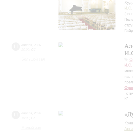
Худо
И.С.
(на 
Пел
стр
Гай
Ал
11
апреля
,
2020
20:00
,
Сб
И.
Большой зал
О
И.С.
мажо
нас 
прел
Фра
Готи
h"
«Д
11
апреля
,
2020
19:00
,
Сб
Конц
Малый зал
Арг