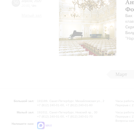
Ан
30
апреля
,
2020
20:00
,
Чт
Фо
Малый зал
Бах
клав
Скр
Бол
"Hap
Март
Большой зал:
191186, Санкт-Петербург, Михайловская ул., 2
Часы работы
+7 (812) 240-01-00, +7 (812) 240-01-80
Перерыв с 1
Малый зал:
191011, Санкт-Петербург, Невский пр., 30
Часы работы
+7 (812) 240-01-00, +7 (812) 240-01-70
Перерыв с 1
Вопросы на
Напишите нам:
MAX