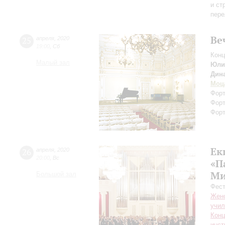
и ст
пере
Ве
25
апреля
,
2020
19:00
,
Сб
Конц
Малый зал
Юли
Дин
Моц
Форт
Форт
Форт
Ек
26
апреля
,
2020
20:00
,
Вс
«П
Ми
Большой зал
Фест
Женс
учил
Конц
инст