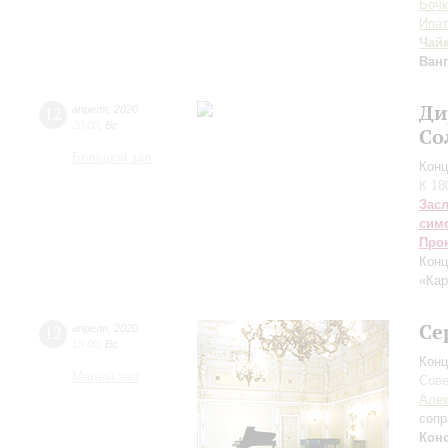
Бочк
Ипа
Чай
Ван
Ди
12
апреля
,
2020
20:00
,
Вс
Со
Большой зал
Конц
К 18
Зас
сим
Про
Конц
«Кар
Се
12
апреля
,
2020
15:00
,
Вс
Конц
Малый зал
Сове
Алек
сопр
Кон