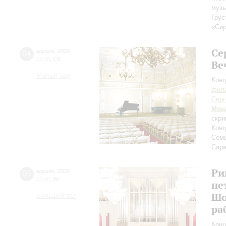
музы
Грус
«Сир
Се
04
апреля
,
2020
19:00
,
Сб
Ве
Малый зал
Конц
фила
Серг
Моц
скри
Конц
Семь
Сара
Ри
05
апреля
,
2020
15:00
,
Вс
пе
Шо
Большой зал
ра
Конц