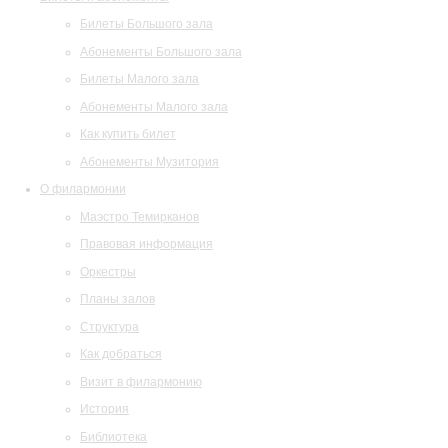
Билеты Большого зала
Абонементы Большого зала
Билеты Малого зала
Абонементы Малого зала
Как купить билет
Абонементы Музитория
О филармонии
Маэстро Темирканов
Правовая информация
Оркестры
Планы залов
Структура
Как добраться
Визит в филармонию
История
Библиотека