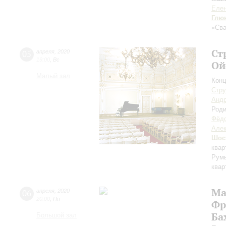
Елен
Глю
«Св
Ст
05
апреля
,
2020
19:00
,
Вс
Ой
Малый зал
Конц
Стру
Андр
Род
Фёдо
Але
Шос
квар
Рум
квар
Ма
06
апреля
,
2020
20:00
,
Пн
Фр
Ба
Большой зал