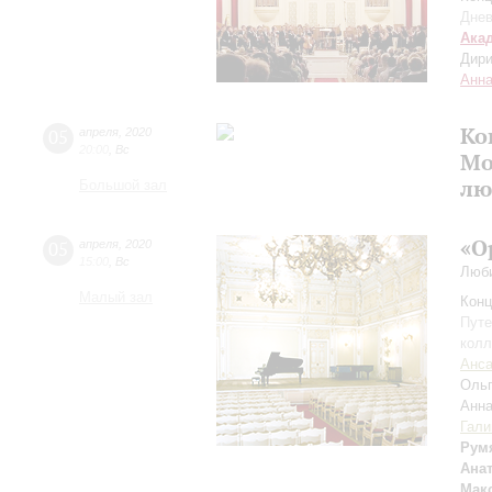
Днев
Ака
Дири
Анна
Ко
05
апреля
,
2020
20:00
,
Вс
Мо
лю
Большой зал
«О
05
апреля
,
2020
15:00
,
Вс
Люби
Малый зал
Конц
Путе
колл
Анса
Оль
Анн
Гали
Рум
Ана
Мак