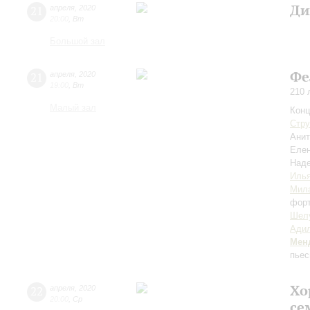
Ди
21
апреля
,
2020
20:00
,
Вт
Большой зал
Фе
21
апреля
,
2020
19:00
,
Вт
210 
Малый зал
Конц
Стру
Ани
Елен
Над
Иль
Мил
фор
Шел
Ади
Мен
пьес
Хо
22
апреля
,
2020
20:00
,
Ср
се