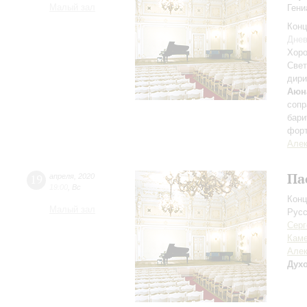
Малый зал
Гени
Конц
Днев
Хоро
Свет
дири
Аюн
сопр
бари
фор
Алек
Па
19
апреля
,
2020
19:00
,
Вс
Конц
Малый зал
Русс
Серг
Кам
Алек
Дух