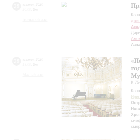
Пр
28
апреля
,
2020
20:00
,
Вт
Конц
Большой зал
джи
Ака
Дири
Але
Азн
«П
28
апреля
,
2020
19:00
,
Вт
го
Му
Малый зал
К 75
Конц
Ири
Ост
Нов
Хре
сим
смер