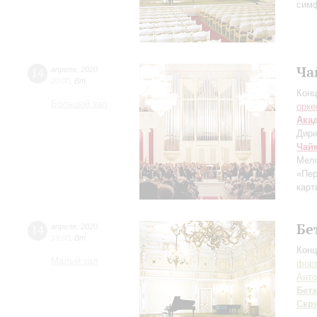
симф
Ча
14
апреля
,
2020
20:00
,
Вт
Конц
Большой зал
орке
Ака
Дири
Чай
Мело
«Пер
карт
Бе
14
апреля
,
2020
19:00
,
Вт
Конц
Малый зал
форт
Анто
Бет
Скр