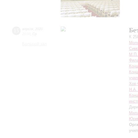
Бе
15
апреля
,
2020
20:00
,
Ср
К 25
Моло
Большой зал
Симф
М.П.
Фила
Конц
Конц
учил
Хор 
Н.А.
Конц
инст
Дири
Мил
Юри
Орг
учил