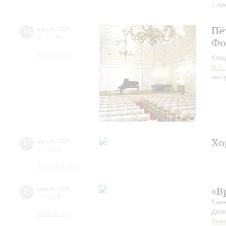
с ор
Пё
24
апреля
,
2020
19:00
,
Пт
Фо
Малый зал
Конц
И.С.
эксп
Хо
25
апреля
,
2020
20:00
,
Сб
Большой зал
«В
25
апреля
,
2020
15:00
,
Сб
Каме
Дири
Малый зал
Вив