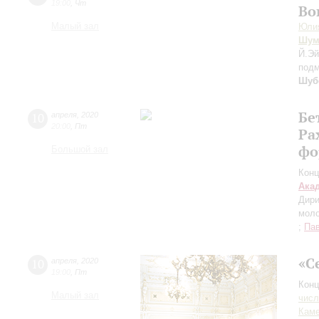
19:00
,
Чт
Во
Малый зал
Юли
Шум
Й.Э
подм
Шуб
Бе
10
апреля
,
2020
20:00
,
Пт
Ра
фо
Большой зал
Конц
Ака
Дири
моло
;
Па
«С
10
апреля
,
2020
19:00
,
Пт
Конц
Малый зал
числ
Каме