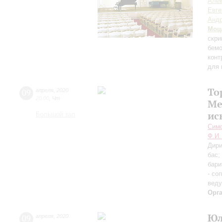
Алек
Евге
Андр
Моц
скри
бемо
конт
для 
То
09
апреля
,
2020
20:00
,
Чт
Ме
ис
Большой зал
Симф
Ф.И.
Дири
бас;
бари
- со
вед
Орг
Юл
09
апреля
,
2020