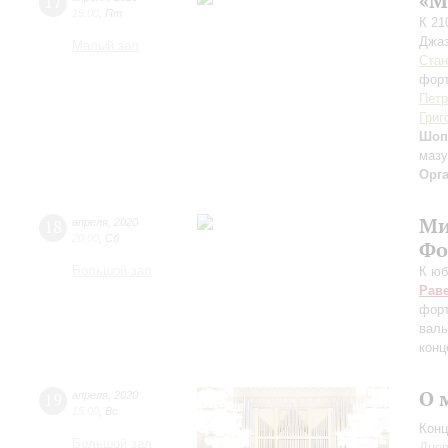
«М
17
19:00
,
Пт
К 21
Джаз
Малый зал
Стан
форт
Петр
Григ
Шоп
мазу
Орг
Ми
18
апреля
,
2020
20:00
,
Сб
Фо
Большой зал
К юб
Рав
форт
валь
конц
О 
19
апреля
,
2020
15:00
,
Вс
Конц
Большой зал
Днев