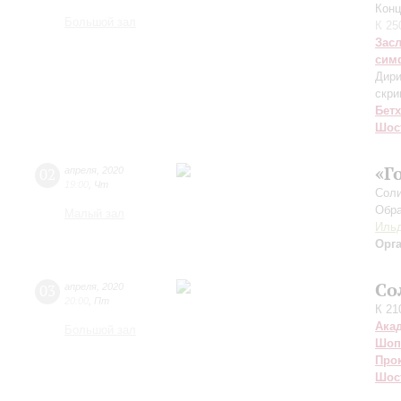
Конц
Большой зал
К 25
Зас
сим
Дири
скри
Бет
Шос
«Г
02
апреля
,
2020
19:00
,
Чт
Соли
Обра
Малый зал
Ильд
Орг
Со
03
апреля
,
2020
20:00
,
Пт
К 21
Ака
Большой зал
Шоп
Про
Шос