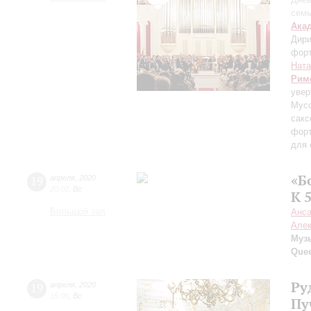
сем
Ака
Дири
фор
Ната
Рим
увер
Мусо
сакс
форт
для 
«Б
19
апреля
,
2020
20:00
,
Вс
К 
Большой зал
Анса
Алек
Муз
Que
Ру
19
апреля
,
2020
15:00
,
Вс
Пу