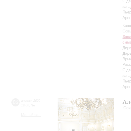
С де
запа
Пьер
Аре
Конц
Совм
Зас
сим
Дири
Дар
Эрм
Росс
С де
запа
Пьер
Аре
Ал
06
апреля
,
2020
19:00
,
Пн
Юби
Малый зал