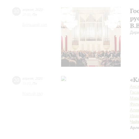
Го
20
апреля
,
2020
20:00
,
Пн
ру
В.
Большой зал
Дири
«К
20
апреля
,
2020
19:00
,
Пн
Анса
Гаса
Малый зал
Мар
Фил
Але
Ива
Чай
Арл