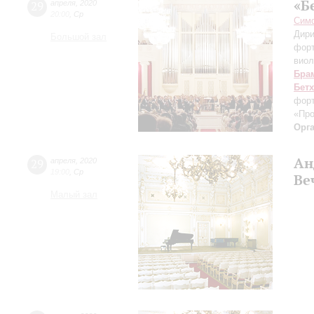
«Б
29
апреля
,
2020
20:00
,
Ср
Симф
Дири
Большой зал
фор
виол
Бра
Бет
форт
«Пр
Орг
Ан
29
апреля
,
2020
19:00
,
Ср
Ве
Малый зал