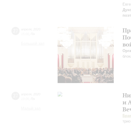
Евге
Дух
поэ
Пр
27
апреля
,
2020
15:00
,
Пн
По
во
Большой зал
Орг
блок
Ни
27
апреля
,
2020
19:00
,
Пн
и 
Ве
Малый зал
Бра
трио