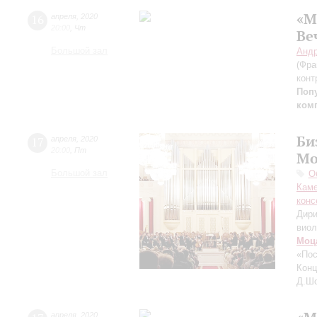
«М
16
апреля
,
2020
20:00
,
Чт
Ве
Большой зал
Андр
(Фра
конт
Поп
ком
Би
17
апреля
,
2020
20:00
,
Пт
Мо
Большой зал
О
Каме
конс
Дири
виол
Моц
«По
Конц
Д.Шо
апреля
,
2020