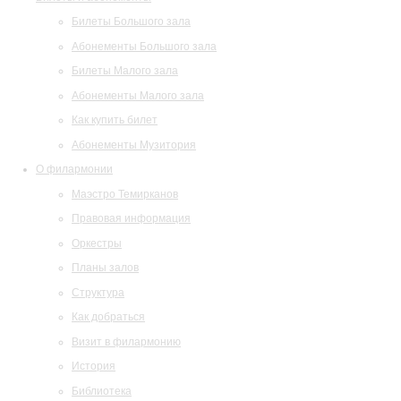
Билеты Большого зала
Абонементы Большого зала
Билеты Малого зала
Абонементы Малого зала
Как купить билет
Абонементы Музитория
О филармонии
Маэстро Темирканов
Правовая информация
Оркестры
Планы залов
Структура
Как добраться
Визит в филармонию
История
Библиотека