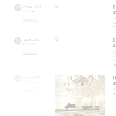
В
12
декабря
,
2019
19:00
,
Чт
Ф
Ш
Малый зал
м
ст
Б
20
января
,
2020
19:00
,
Пн
Ф
Ш
Малый зал
«
м
П
П
24
апреля
,
2020
19:00
,
Пт
Ф
И.
Малый зал
эк