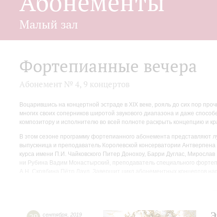
Абонементы
Малый зал
Фортепианные вечера
Абонемент № 4, 9 концертов
Воцарившись на концертной эстраде в XIX веке, рояль до сих пор пр
многих своих соперников широтой звукового диапазона и даже способ
композитору и исполнителю во всей полноте раскрыть концепцию и кр
В этом сезоне программу фортепианного абонемента представляют л
выпускница и преподаватель Королевской консерватории Антверпена 
курса имени П.И. Чайковского Питер Донохоу, Барри Дуглас, Миросл
ни Рубина Вадим Монастырский, преподаватель специального фортепи
А.Н. Скрябина Пётр Лаул. Завершит цикл абонементных концертов н
Э
сентября
,
2019