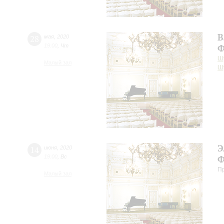
В
28
мая
,
2020
19:00
,
Чт
Ф
Ш
Малый зал
Ш
Э
14
июня
,
2020
19:00
,
Вс
Ф
П
Малый зал