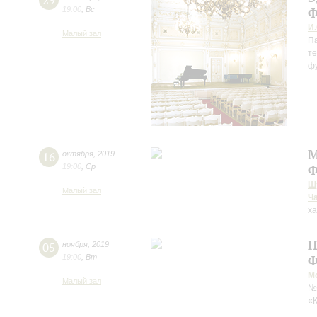
29
19:00
,
Вс
Ф
И.
Малый зал
Па
те
фу
М
16
октября
,
2019
19:00
,
Ср
Ф
Ш
Малый зал
Ч
ха
П
05
ноября
,
2019
19:00
,
Вт
Ф
М
Малый зал
№
«К