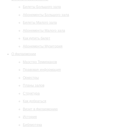
Билеты Большого зала
Абонементы Большого зала
Билеты Малого зала
Абонементы Малого зала
Как купить билет
Абонементы Музитория
О филармонии
Маэстро Темирканов
Правовая информация
Оркестры
Планы залов
Структура
Как добраться
Визит в филармонию
История
Библиотека