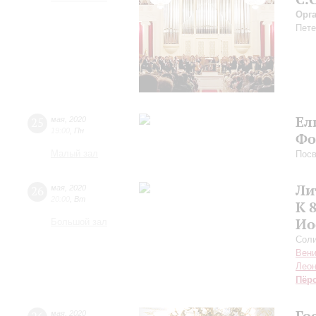
Орг
Пете
Ел
25
мая
,
2020
19:00
,
Пн
Фо
Малый зал
Пос
Ли
26
мая
,
2020
20:00
,
Вт
К 
Ио
Большой зал
Соли
Вен
Леон
Пёр
Го
мая
,
2020