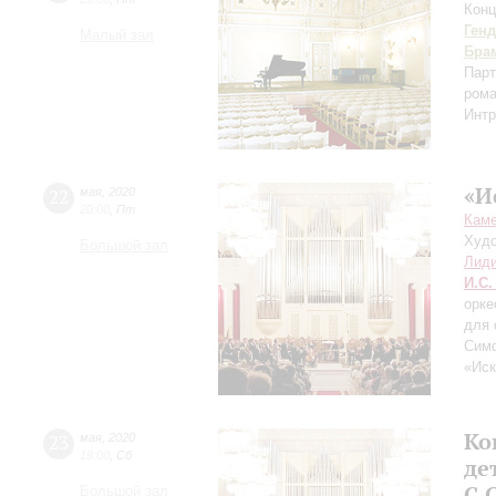
Конц
Ген
Малый зал
Бра
Парт
рома
Интр
«И
22
мая
,
2020
20:00
,
Пт
Каме
Худо
Большой зал
Лиди
И.С.
орке
для 
Сим
«Иск
Ко
23
мая
,
2020
19:00
,
Сб
де
С.
Большой зал