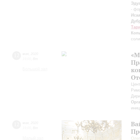
Эду
- фо
Иса
Дуб
Тар
Коп
соли
«М
12
мая
,
2020
19:00
,
Вт
Пр
ко
Большой зал
От
Цент
Римс
Дири
Орг
иниц
Ва
12
мая
,
2020
19:00
,
Вт
Пр
Малый зал
Оле