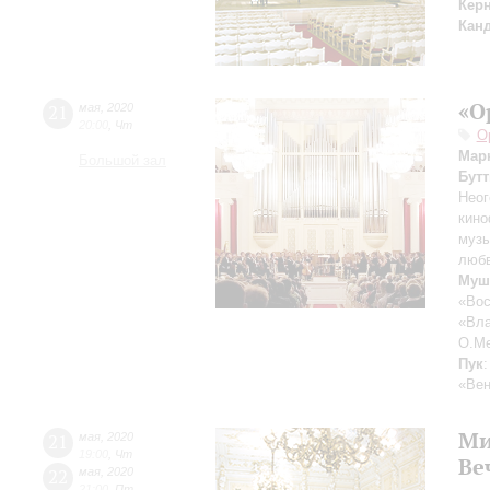
Кер
Кан
«О
21
мая
,
2020
20:00
,
Чт
О
Мар
Большой зал
Бутт
Неог
кин
музы
любв
Муш
«Вос
«Вла
О.Ме
Пук
«Вен
Ми
21
мая
,
2020
19:00
,
Чт
Ве
22
мая
,
2020
21:00
,
Пт