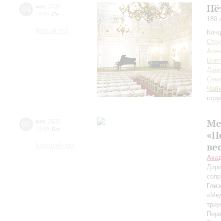
Пё
04
мая
,
2020
19:00
,
Пн
180 
Малый зал
Конц
Стру
Алек
Викт
Дан
Семё
Чай
стру
Ме
05
мая
,
2020
19:00
,
Вт
«П
ве
Большой зал
Ака
Дири
сопр
Гли
«Ме
триу
Перв