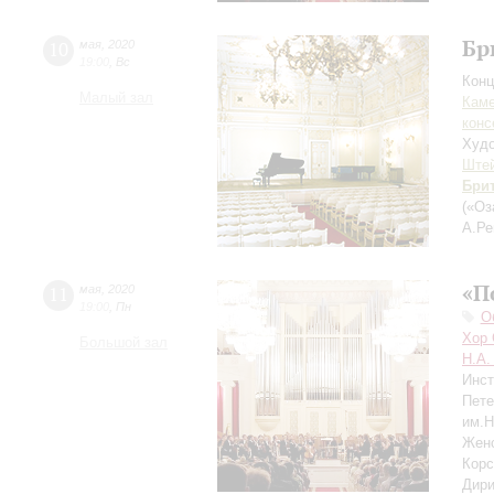
Бр
10
мая
,
2020
19:00
,
Вс
Конц
Малый зал
Каме
конс
Худо
Ште
Бри
(«Оз
А.Р
«П
11
мая
,
2020
19:00
,
Пн
О
Хор 
Большой зал
Н.А.
Инст
Пете
им.Н
Женс
Корс
Дири