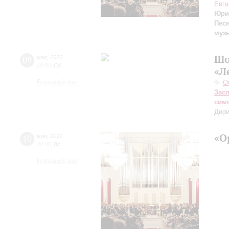
Евге
Юри
Пес
муз
Шо
09
мая
,
2020
19:00
,
Сб
«Л
Большой зал
О
Зас
сим
Дири
«О
10
мая
,
2020
20:00
,
Вс
Большой зал