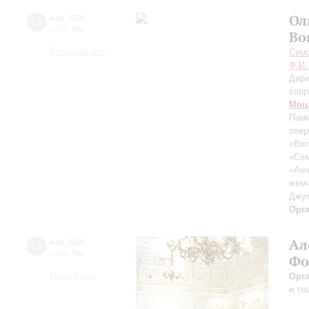
Ол
15
мая
,
2020
20:00
,
Пт
Во
Большой зал
Симф
Ф.И.
Дири
сопр
Моц
Пами
опе
«Вил
«Се
«Анн
жем
Джу
Орг
Ал
15
мая
,
2020
19:00
,
Пт
Фо
Малый зал
Орг
и те