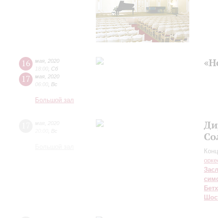
«Н
16
мая
,
2020
18:00
,
Сб
17
мая
,
2020
06:00
,
Вс
Большой зал
Ди
17
мая
,
2020
20:00
,
Вс
Со
Большой зал
Конц
орке
Зас
сим
Бет
Шос