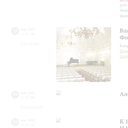
для 
Увер
фраг
Вл
28
мая
,
2020
19:00
,
Чт
Фо
Малый зал
Конц
Шум
Шуб
Ал
29
мая
,
2020
20:00
,
Пт
Большой зал
К 
30
мая
,
2020
20:00
,
Сб