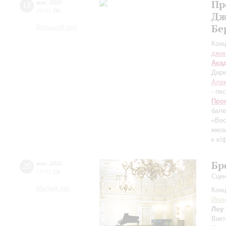
Пр
18
мая
,
2020
20:00
,
Пн
Дж
Бе
Большой зал
Конц
джи
Ака
Дири
Але
- пе
Про
бал
«Вес
мюз
к к/
Бр
20
мая
,
2020
19:00
,
Ср
Сцен
Малый зал
Конц
Ири
Лоу
Викт