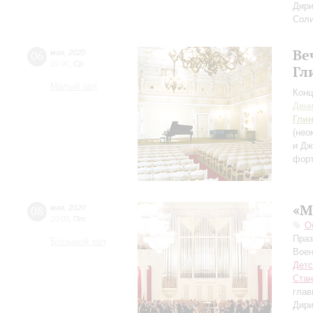
Дири
Соли
Ве
06
мая
,
2020
19:00
,
Ср
Гл
Малый зал
Конц
Дени
Гли
(нео
и Дж
фор
«М
08
мая
,
2020
20:00
,
Пт
О
Праз
Большой зал
Воен
Детс
Стан
глав
Дири