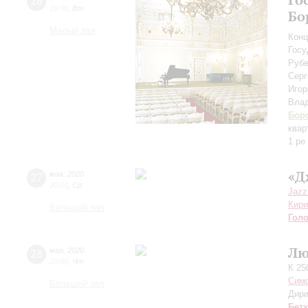
26
19:00
,
Вт
Бо
Малый зал
Конц
Госу
Рубе
Серг
Иго
Вла
Бор
квар
1 ре
«Д
27
мая
,
2020
20:00
,
Ср
Jazz
Кири
Большой зал
Гол
Лю
28
мая
,
2020
20:00
,
Чт
К 25
Симф
Большой зал
Дири
Бет