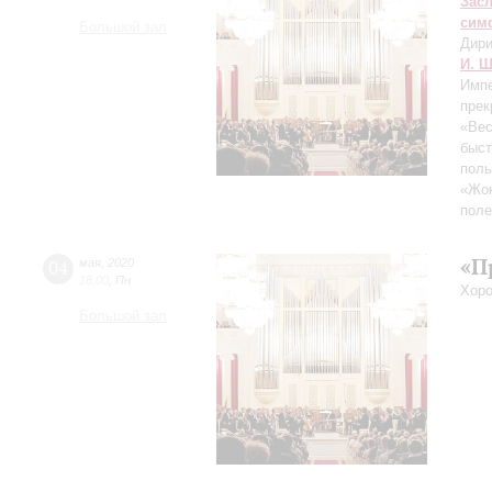
Зас
сим
Большой зал
Дири
И. Ш
Импе
прек
«Вес
быст
поль
«Жок
поле
«П
04
мая
,
2020
18:00
,
Пн
Хоро
Большой зал