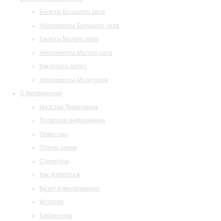
Билеты Большого зала
Абонементы Большого зала
Билеты Малого зала
Абонементы Малого зала
Как купить билет
Абонементы Музитория
О филармонии
Маэстро Темирканов
Правовая информация
Оркестры
Планы залов
Структура
Как добраться
Визит в филармонию
История
Библиотека