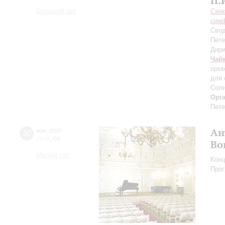
П.
Большой зал
Санк
симф
Свод
Пете
Дири
Чай
орке
для 
Соли
Орг
Пете
Ан
30
мая
,
2020
19:00
,
Сб
Во
Малый зал
Конц
Прог