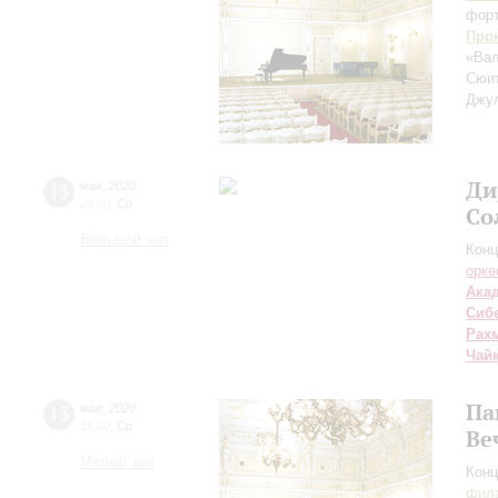
фор
Про
«Вал
Сюит
Джу
Ди
13
мая
,
2020
20:00
,
Ср
Со
Большой зал
Конц
орке
Ака
Сиб
Рах
Чай
Па
13
мая
,
2020
19:00
,
Ср
Ве
Малый зал
Конц
фила