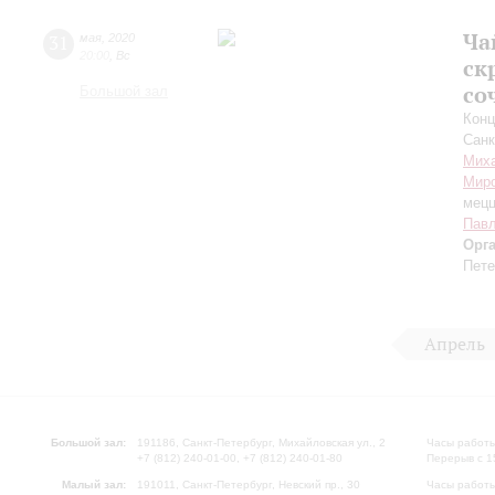
Ча
31
мая
,
2020
20:00
,
Вс
ск
со
Большой зал
Конц
Санк
Миха
Мир
мецц
Пав
Орг
Пете
Апрель
Большой зал:
191186, Санкт-Петербург, Михайловская ул., 2
Часы работы
+7 (812) 240-01-00, +7 (812) 240-01-80
Перерыв с 1
Малый зал:
191011, Санкт-Петербург, Невский пр., 30
Часы работы