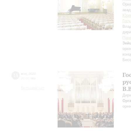
Орке
акад
Юри
Госу
Вла
дири
Паве
Зей
орке
конц
Бес
Го
14
мая
,
2020
20:00
,
Чт
ру
В.
Большой зал
Дири
Орг
орке