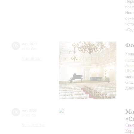
Перв
поэм
Нес
орке
испо
«Суд
Фо
05
мая
,
2020
19:00
,
Вт
Конц
Малый зал
форт
Алек
Шум
мин
Graz
диез
Ма
06
мая
,
2020
20:00
,
Ср
«С
Большой зал
Симф
Хор 