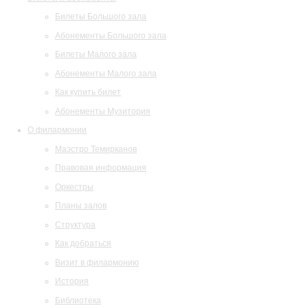
Билеты Большого зала
Абонементы Большого зала
Билеты Малого зала
Абонементы Малого зала
Как купить билет
Абонементы Музитория
О филармонии
Маэстро Темирканов
Правовая информация
Оркестры
Планы залов
Структура
Как добраться
Визит в филармонию
История
Библиотека