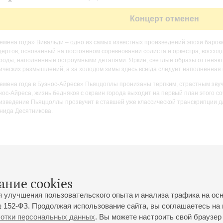
Концерт отменен
емена года» Вивальди – одно из самых известных произведений эпохи барокк
цертов, основанный на постоянном соревновании солиста и оркестра, воссо
роды, наполненные остроумными деталями. Яркие, светлые образы оттеняю
ических размышлений, а за холодом зимы здесь всегда следует наполненная 
емена года в Буэнос-Айресе» Пьяццоллы пронизаны терпким, страстным звуч
нос-Айреса, жизнь бедняков с окраин города выходит на первый план этого с
изведение Пьяццоллы прозвучит в ставшей уже классической транскрипции д
нида Десятникова.
ание cookies
я улучшения пользовательского опыта и анализа трафика на ос
 152-ФЗ. Продолжая использование сайта, вы соглашаетесь на 
ботки персональных данных
. Вы можете настроить свой браузер 