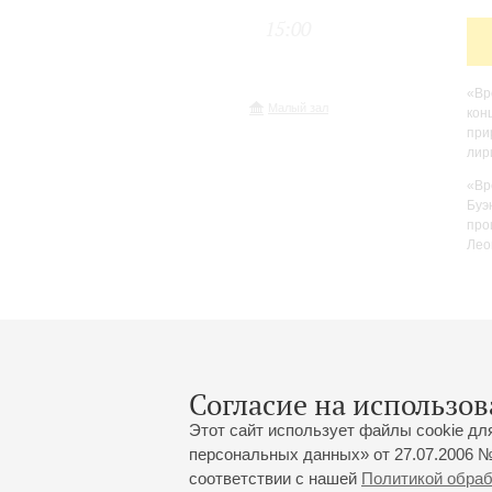
15:00
«Вр
Малый зал
кон
при
лир
«Вр
Буэ
про
Лео
Согласие на использов
Этот сайт использует файлы cookie дл
персональных данных» от 27.07.2006 №
соответствии с нашей
Политикой обра