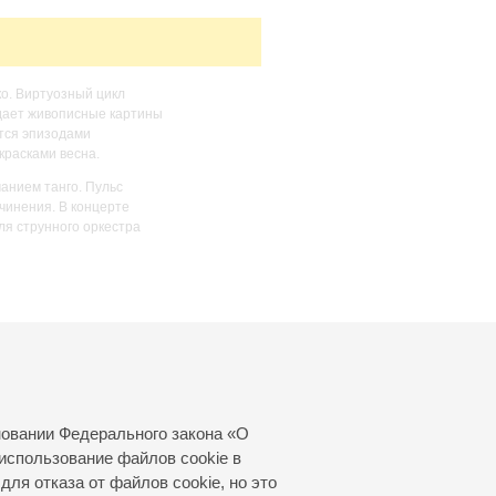
о. Виртуозный цикл
здает живописные картины
тся эпизодами
красками весна.
анием танго. Пульс
очинения. В концерте
ля струнного оркестра
новании Федерального закона «О
использование файлов cookie в
для отказа от файлов cookie, но это