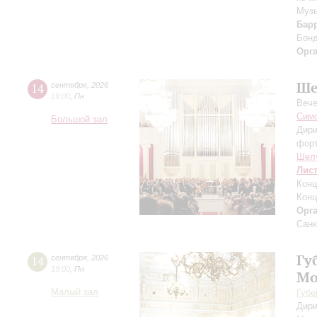
Музы
Бар
Бон
Орг
Ше
14
сентября
,
2026
19:00
,
Пн
Вече
Симф
Большой зал
Дири
фор
Шел
Лис
Конц
Конц
Орг
Санк
Гу
14
сентября
,
2026
19:00
,
Пн
Мо
Малый зал
Губе
Дири