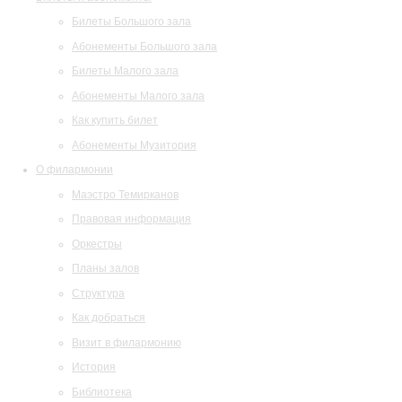
Билеты Большого зала
Абонементы Большого зала
Билеты Малого зала
Абонементы Малого зала
Как купить билет
Абонементы Музитория
О филармонии
Маэстро Темирканов
Правовая информация
Оркестры
Планы залов
Структура
Как добраться
Визит в филармонию
История
Библиотека