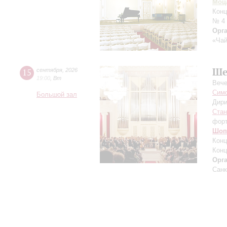
Моц
Конц
№ 4
Орг
«Чай
Ше
15
сентября
,
2026
19:00
,
Вт
Вече
Симф
Большой зал
Дири
Ста
фор
Шоп
Конц
Конц
Орг
Санк