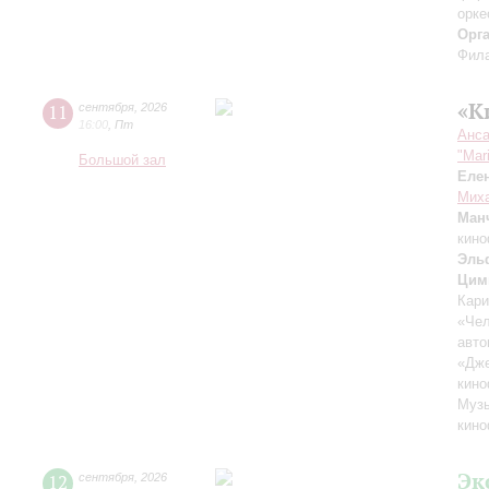
орке
Орг
Фила
«К
11
сентября
,
2026
16:00
,
Пт
Анса
"Mar
Большой зал
Еле
Миха
Ман
кино
Эль
Цим
Кари
«Чел
авто
«Дж
кино
Музы
кино
Эк
12
сентября
,
2026