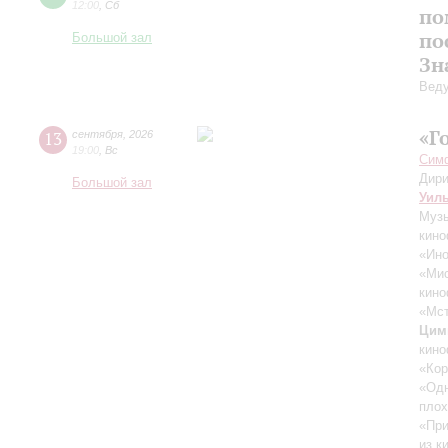
12:00
,
Сб
по
по
Большой зал
Зн
Вед
«Г
13
сентября
,
2026
19:00
,
Вс
Симф
Дири
Большой зал
Уил
Музы
кино
«Ино
«Ми
кино
«Мст
Цим
кино
«Кор
«Одн
плох
«При
из к