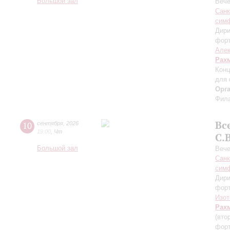
Большой зал
Вече
Санк
симф
Дири
фор
Алек
Рах
Конц
для 
Орг
Фила
Вс
10
сентября
,
2026
19:00
,
Чт
С.
Большой зал
Вече
Санк
симф
Дири
фор
Изот
Рах
(вто
форт