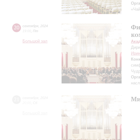
Орг
«Чай
Фи
20
сентября
,
2024
19:00
,
Пт
ко
Большой зал
Ака
Дири
Ирин
Кон
симф
Чудр
Орг
насл
Ми
21
сентября
,
2024
20:00
,
Сб
Большой зал