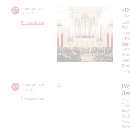
«О
05
сентября
,
2024
19:00
,
Чт
Санк
симф
Большой зал
Дири
фор
- фо
Моц
Бет
Цфа
Кап
Орг
Фила
Го
08
сентября
,
2024
19:00
,
Вс
Ле
Большой зал
О
Орке
Дири
Анто
Миха
Пет