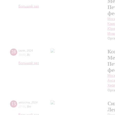
Ме
Пе
Большой зал
фе
Моск
Каме
Юри
Игор
Орг
Ко
28
июля
,
2024
19:00
,
Вс
Ме
Пе
Большой зал
фе
Моск
Анса
Хибл
Орг
Си
13
августа
,
2024
20:00
,
Вт
Ле