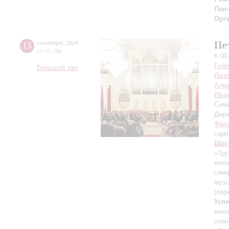
Пан
Орг
Пе
13
сентября
,
2024
20:00
,
Пт
К 90
Губе
Большой зал
Джаз
Але
Иван
Сем
Дири
Федо
гарм
Шос
«Тру
кино
симф
музы
(пер
Усп
кин
сеан