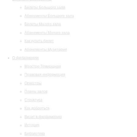
Билеты Большого зала
Абонементы Большого зала
Билеты Малого зала
Абонементы Малого зала
Как купить билет
Абонементы Музитория
О филармонии
Маэстро Темирканов
Правовая информация
Оркестры
Планы залов
Структура
Как добраться
Визит в филармонию
История
Библиотека