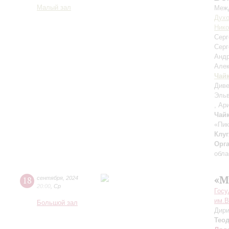
Малый зал
Межд
Духо
Нико
Сер
Серг
Анд
Але
Чай
Диве
Эльв
, Ар
Чай
«Пик
Клуг
Орг
обла
«М
18
сентября
,
2024
20:00
,
Ср
Госу
им.В
Большой зал
Дири
Тео