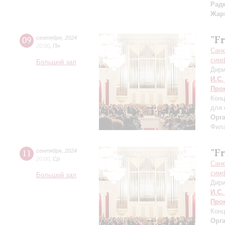
Рад
Жар
"F
09
сентября
,
2024
20:00
,
Пн
Санк
симф
Большой зал
Дири
И.С.
Про
Конц
для 
Орг
Фила
"F
11
сентября
,
2024
20:00
,
Ср
Санк
симф
Большой зал
Дири
И.С.
Про
Конц
Орг