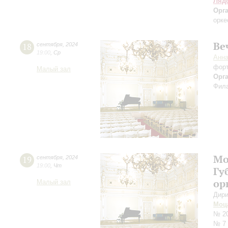
Ляд
Орг
орке
Ве
18
сентября
,
2024
19:00
,
Ср
Анн
фор
Малый зал
Орг
Фила
Мо
19
сентября
,
2024
19:00
,
Чт
Гу
ор
Малый зал
Дири
Моц
№ 20
№ 7