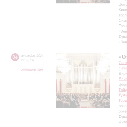
фото
Кино
восп
Симф
Тран
«Зен
Орг
«Зен
«О
04
сентября
,
2024
19:00
,
Ср
Санк
симф
Большой зал
Дири
Елиз
фор
Гай
Гум
Гер
орке
орке
Орг
Фила