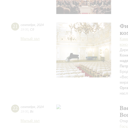
Фи
21
сентября
,
2024
19:00
,
Сб
ко
Малый зал
Каме
конс
Дири
Кон
над
Пет
Брод
«Вес
мира
Орг
насл
Ва
22
сентября
,
2024
19:00
,
Вс
Во
Малый зал
Откр
Госу