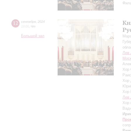
Фила
Кн
12
сентября
,
2024
19:00
,
Чт
Ру
Большой зал
Мара
Губе
обла
Лев 
Моск
Алек
Хор 
Раис
Хор 
Юри
Хор 
Лев 
Хор 
Вад
Ири
Про
сопр
Рим