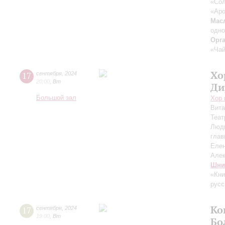
«Сол
«Аро
Мас
одн
Орг
«Чай
Хо
17
сентября
,
2024
20:00
,
Вт
Ди
Большой зал
Хор 
Вит
Теат
Люд
глав
Еле
Але
Шни
«Кни
русс
Ко
17
сентября
,
2024
19:00
,
Вт
Бо