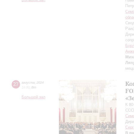
Большой зал
Памя
Петр
Симф
обла
Свод
Раис
Дири
сопр
Бур
Анже
Мих
Ляп
мецц
Ко
27
августа
,
2024
16:00
,
Вт
FO
«З
Большой зал
К 80
ССС
Симф
Дири
Серг
В п