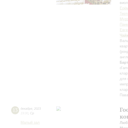
вио
Ерё
Терт
Мур
Панк
Евге
Чай
Валь
квар
(рон
англ
Бар
d’am
клар
для 
импр
клар
Пав
Го
13
декабря
,
2023
19:00
,
Ср
ко
Малый зал
Люб