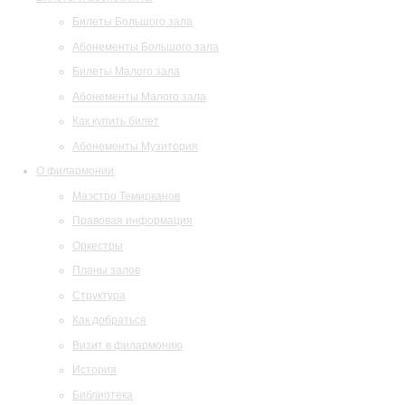
Билеты Большого зала
Абонементы Большого зала
Билеты Малого зала
Абонементы Малого зала
Как купить билет
Абонементы Музитория
О филармонии
Маэстро Темирканов
Правовая информация
Оркестры
Планы залов
Структура
Как добраться
Визит в филармонию
История
Библиотека