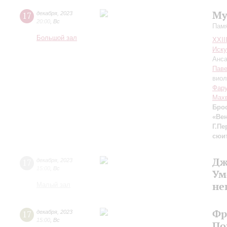
Му
17
декабря
,
2023
20:00
,
Вс
Памя
Большой зал
XXII
Иску
Анса
Паве
виол
Фар
Мах
Бро
«Ве
Г.Пе
сюи
Дж
17
декабря
,
2023
15:00
,
Вс
Ум
не
Малый зал
Фр
17
декабря
,
2023
15:00
,
Вс
По