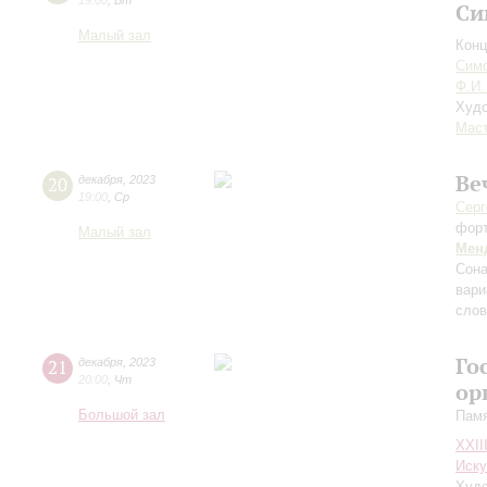
19:00
,
Вт
Си
Малый зал
Конц
Симф
Ф.И.
Худо
Мас
Ве
20
декабря
,
2023
19:00
,
Ср
Серг
фор
Малый зал
Мен
Сона
вари
слов
Го
21
декабря
,
2023
20:00
,
Чт
ор
Большой зал
Памя
XXII
Иску
Худо