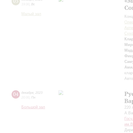
«М
03
19:00
,
Вс
Со
Малый зал
Конц
Олес
Арте
Сух
Кла
Мир
Мад
Фик
Сам
Ами
клар
Авто
Ру
04
декабря
,
2023
20:00
,
Пн
Ва
Большой зал
220 
А.В
Госу
им.В
Дири