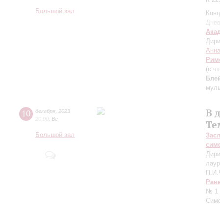
Большой зал
Конц
Днев
Ака
Дири
Анна
Рим
(с ч
Бле
мул
В 
10
декабря
,
2023
20:00
,
Вс
Те
Большой зал
Зас
сим
Дири
лаур
П.И.
Рав
№ 1 
Сим