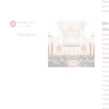
Орг
деят
изда
Фе
08
декабря
,
2023
19:00
,
Пт
Оп
Большой зал
Орке
Дири
Ирин
Оле
Эльч
Чай
Робе
не з
из о
опер
«Адр
«Аид
Кар
опер
опер
«Цар
вал