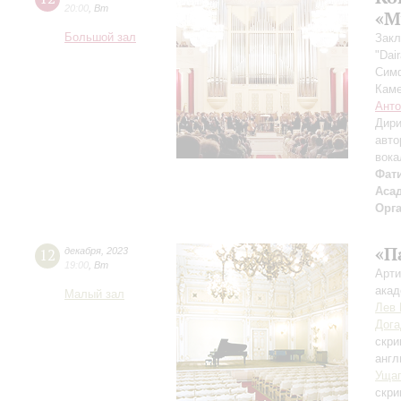
20:00
,
Вт
«М
Большой зал
Закл
"Dair
Симф
Каме
Анто
Дири
авто
вока
Фат
Аса
Орг
«П
12
декабря
,
2023
19:00
,
Вт
Арти
акад
Малый зал
Лев 
Дога
скри
англ
Уща
скри