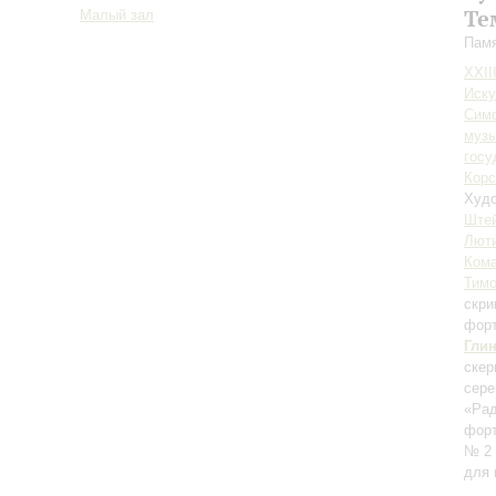
Те
Малый зал
Памя
XXII
Иску
Симф
музы
госу
Корс
Худо
Ште
Лют
Ком
Тим
скри
фор
Гли
скер
сере
«Рад
фор
№ 2 
для 