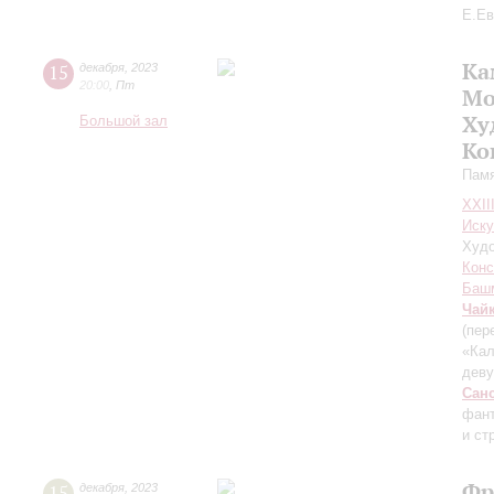
Е.Ев
Ка
15
декабря
,
2023
20:00
,
Пт
Мо
Ху
Большой зал
Ко
Памя
XXII
Иску
Худо
Конс
Баш
Чай
(пер
«Кал
дев
Сан
фант
и ст
Фр
15
декабря
,
2023