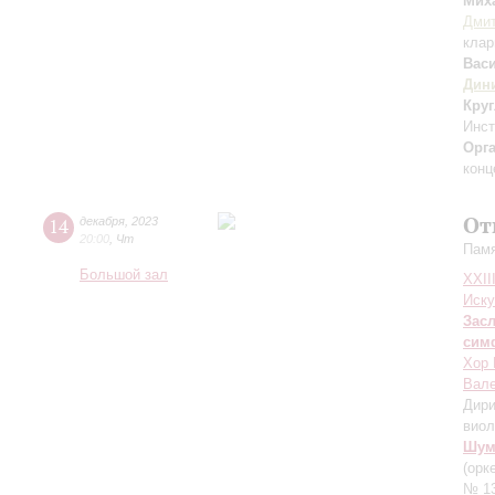
Мих
Дмит
клар
Вас
Дин
Кру
Инс
Орг
конц
От
14
декабря
,
2023
20:00
,
Чт
Памя
Большой зал
XXII
Иску
Зас
сим
Хор 
Вале
Дири
вио
Шум
(орк
№ 13