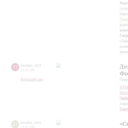
Аку
сопр
бари
Гав
доро
ком
Гав
«Зар
рома
меня
Де
23
декабря
,
2023
20:00
,
Сб
Фо
Большой зал
Памя
XXII
Иску
Чай
хара
Скр
«С
23
декабря
,
2023
19:00
,
Сб