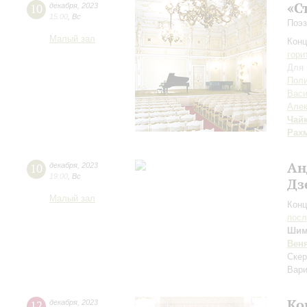
«С
10
декабря
,
2023
15:00
,
Вс
Поэз
Малый зал
Конц
гори
Для 
Поли
Вас
Алек
Чай
Рах
Ан
10
декабря
,
2023
19:00
,
Вс
Дз
Малый зал
Конц
пос
Шим
Вен
Скер
Вари
Ко
12
декабря
,
2023