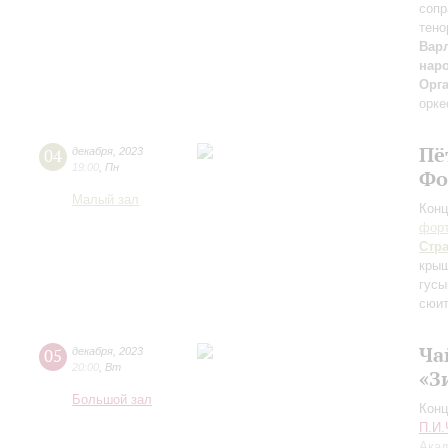
сопр
тено
Вар
нар
Орг
орке
Пё
04
декабря
,
2023
19:00
,
Пн
Фо
Малый зал
Конц
форт
Стр
крыш
гусы
сюит
Ча
05
декабря
,
2023
20:00
,
Вт
«З
Большой зал
Конц
П.И.
Акад