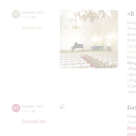
«В
02
декабря
,
2023
19:00
,
Сб
Конц
Малый зал
Анса
фила
Кон
Гаса
Вла
Конс
Мен
«Лод
«Дез
(«Ра
«Сам
тико
Ба
03
декабря
,
2023
15:00
,
Вс
Конц
Большой зал
Днев
Мол
кол