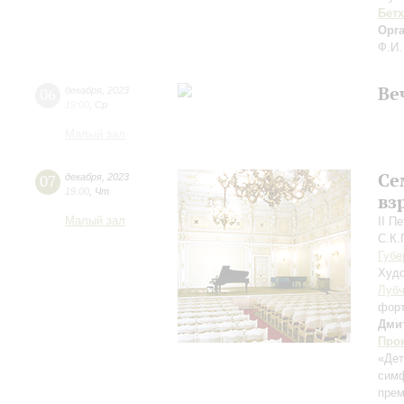
Бет
Орг
Ф.И.
Ве
06
декабря
,
2023
19:00
,
Ср
Малый зал
Се
07
декабря
,
2023
19:00
,
Чт
вз
Малый зал
II П
С.К.
Губе
Худо
Лубч
фор
Дми
Про
«Дет
симф
прем