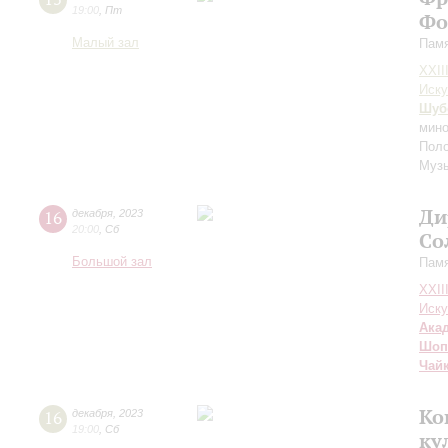
19:00
,
Пт
Фо
Малый зал
Памя
XXII
Иску
Шуб
мино
Поло
Муз
Ди
16
декабря
,
2023
20:00
,
Сб
Со
Большой зал
Памя
XXII
Иску
Ака
Шоп
Чай
Ко
16
декабря
,
2023
19:00
,
Сб
ку