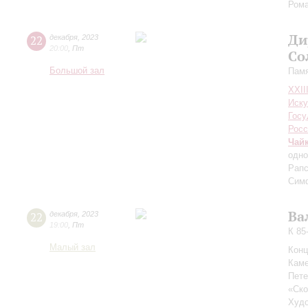
Рома
Ди
22
декабря
,
2023
20:00
,
Пт
Со
Большой зал
Памя
XXII
Иску
Госу
Росс
Чай
одно
Рапс
Сим
Ва
22
декабря
,
2023
19:00
,
Пт
К 85
Малый зал
Конц
Каме
Пете
«Ск
Худо