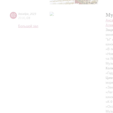
Му
02
декабря
,
2023
20:00
,
Сб
Анса
Алек
Большой зал
Зац
меня
"Ы" 
кино
«В п
«Нов
ча Я
Музы
Кол
«Гад
Цим
мор
«Зве
«Лег
кин
«К-9
«Охо
Музы