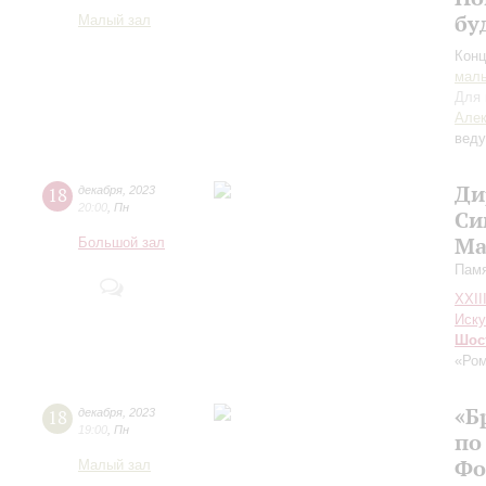
бу
Малый зал
Конц
маль
Для 
Алек
вед
Ди
18
декабря
,
2023
20:00
,
Пн
Си
Ма
Большой зал
Памя
XXII
Иску
Шос
«Ром
«Б
18
декабря
,
2023
19:00
,
Пн
по
Фо
Малый зал