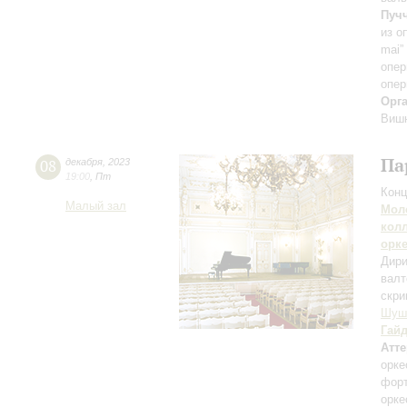
Пуч
из о
mai”
опер
опер
Орг
Виш
Па
08
декабря
,
2023
19:00
,
Пт
Конц
Малый зал
Мол
кол
орк
Дири
валт
скри
Шуш
Гай
Атте
орке
фор
орке