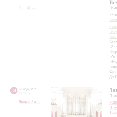
Ве
Малый зал
Памя
Конц
пос
XXII
Иску
Гайк
Сара
«Вол
«Ка
«От
«Фа
опер
Фро
Дж.Г
За
24
декабря
,
2023
19:00
,
Вс
Памя
Большой зал
XXII
Иску
Зас