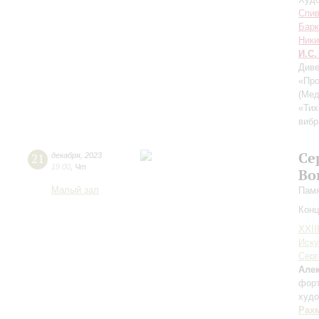
Спив
Барк
Ник
И.С.
Диве
«Про
(Мед
«Тих
вибр
Се
21
декабря
,
2023
19:00
,
Чт
Во
Малый зал
Памя
Конц
XXII
Иску
Серг
Але
фор
худо
Рах