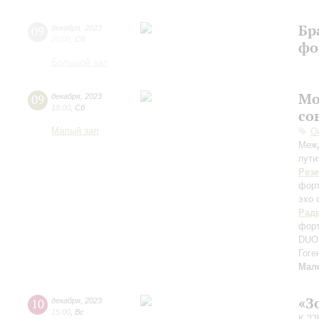
Бр
09
декабря
,
2023
20:00
,
Сб
фо
Большой зал
Мо
09
декабря
,
2023
19:00
,
Сб
со
Малый зал
О
Межд
пути
Рез
форт
эхо 
Рад
форт
DUO 
Гоге
Мал
«З
10
декабря
,
2023
15:00
,
Вс
К 22