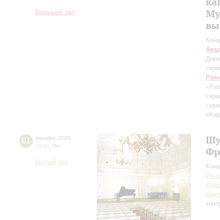
ка
Му
Большой зал
вы
Конц
Ака
Дири
скри
Рим
«Ра
скри
скри
«Кар
Шу
01
декабря
,
2023
19:00
,
Пт
Фр
Малый зал
Конц
Инга
Андр
Дми
конт