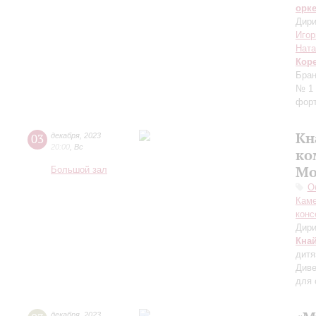
орк
Дири
Игор
Ната
Кор
Бран
№ 1 
форт
Кн
03
декабря
,
2023
20:00
,
Вс
ко
Мо
Большой зал
О
Каме
конс
Дири
Кна
дитя
Диве
для 
декабря
,
2023