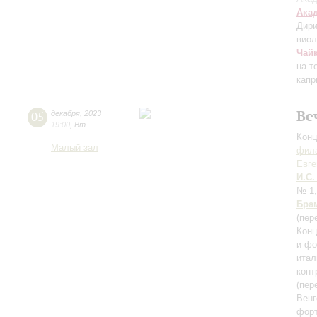
Ака
Дири
виол
Чай
на т
капр
Ве
05
декабря
,
2023
19:00
,
Вт
Конц
Малый зал
фила
Евге
И.С.
№ 1,
Бра
(пер
Конц
и фо
итал
конт
(пер
Венг
форт