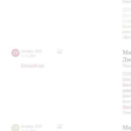
Памя
XXII
Иску
Але
Бра
рапс
«Вес
Ма
19
декабря
,
2023
20:00
,
Вт
Ди
Большой зал
Памя
XXII
Иску
Зас
сим
Дири
фор
Лис
Сим
Мо
19
декабря
,
2023