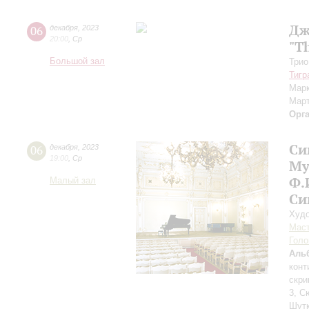
Дж
06
декабря
,
2023
20:00
,
Ср
"T
Большой зал
Трио
Тигр
Мар
Мар
Орг
Си
06
декабря
,
2023
19:00
,
Ср
Му
Ф.
Малый зал
Си
Худо
Мас
Голо
Аль
конт
скри
3, С
Шут