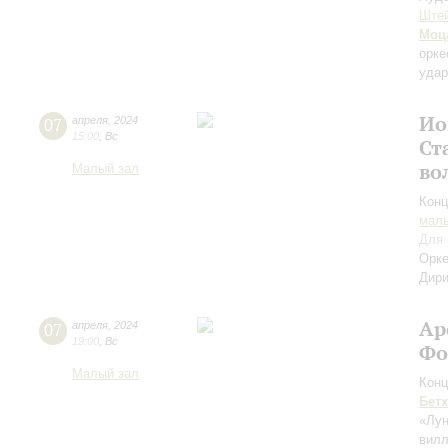
Ште
Моц
орке
удар
Ио
07
апреля
,
2024
15:00
,
Вс
Ст
во
Малый зал
Конц
маль
Для 
Орке
Дири
Ар
07
апреля
,
2024
19:00
,
Вс
Фо
Малый зал
Конц
Бет
«Лу
вилл