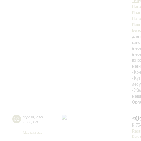
Тиму
Ник
Иван
Пётр
Ирин
Биз
для 
крис
(пер
(пер
из к
магн
«Кон
«Куз
лесу
«Жел
маши
Орг
«О
02
апреля
,
2024
19:00
,
Вт
К 75
Rastr
Малый зал
Кири