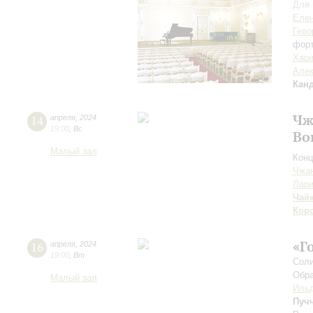
Для 
Елен
Гево
фор
Хари
Алек
Кан
Чж
14
апреля
,
2024
19:00
,
Вс
Во
Малый зал
Конц
Чжа
Лари
Чай
Кор
«Г
16
апреля
,
2024
19:00
,
Вт
Соли
Обра
Малый зал
Ильд
Пуч