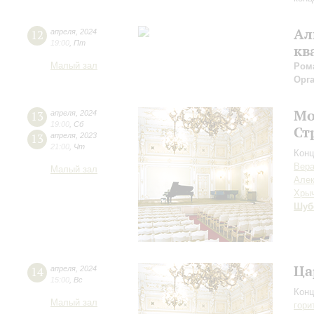
Ал
12
апреля
,
2024
19:00
,
Пт
кв
Малый зал
Ром
Орг
Мо
13
апреля
,
2024
19:00
,
Сб
Ст
13
апреля
,
2023
21:00
,
Чт
Конц
Вера
Малый зал
Алек
Хры
Шуб
Ца
14
апреля
,
2024
15:00
,
Вс
Конц
Малый зал
гори