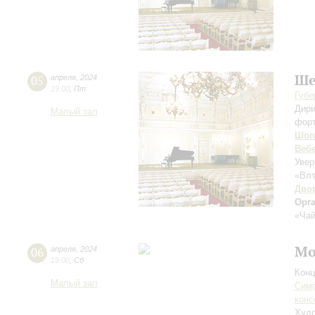
Ше
05
апреля
,
2024
19:00
,
Пт
Губе
Дири
Малый зал
фор
Шоп
Веб
Увер
«Влт
Дво
Орг
«Чай
Мо
06
апреля
,
2024
19:00
,
Сб
Конц
Малый зал
Симф
конс
Худо