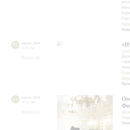
виол
Мих
Кир
Серг
Чай
Анд
«И
03
апреля
,
2024
19:00
,
Ср
Каме
Дири
Малый зал
скри
тено
Рот
Вив
Орг
Ол
04
апреля
,
2024
19:00
,
Чт
Фо
Малый зал
Шум
Генд
Орг