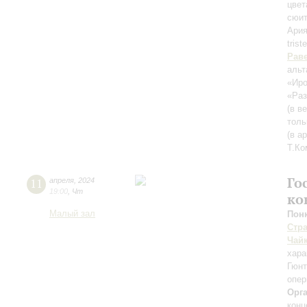
цвет
сюи
Ария
trist
Рав
альт
«Ир
«Раз
(в в
толь
(в а
Т.Ко
Го
11
апреля
,
2024
19:00
,
Чт
ко
Малый зал
Пон
Стр
Чай
хара
Гюнт
опер
Орг
конц