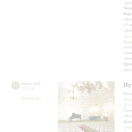
года
Чил
Вар
«Исп
«У м
«Ди
Сен
Бра
соло
скри
«Вен
Орг
музы
Пу
31
марта
,
2024
15:00
,
Вс
Конц
Малый зал
Музы
Для 
Санк
«Вас
Дири
Алек