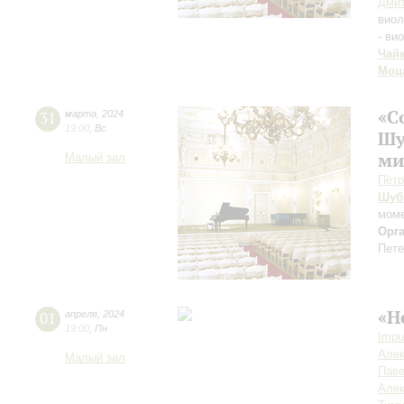
Дмит
вио
- ви
Чай
Моц
«С
31
марта
,
2024
19:00
,
Вс
Шу
ми
Малый зал
Пётр
Шуб
моме
Орг
Пете
«Н
01
апреля
,
2024
19:00
,
Пн
Impu
Алек
Малый зал
Пав
Алек