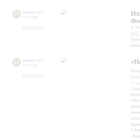
Ил
09
апреля
,
2024
19:00
,
Вт
Фо
Малый зал
К 75
И.С.
Прел
маж
«Н
10
апреля
,
2024
19:00
,
Ср
Конц
Малый зал
Иван
Ста
Гли
форт
«Не 
форт
(нео
альт
аран
Т.Ко
«Кар