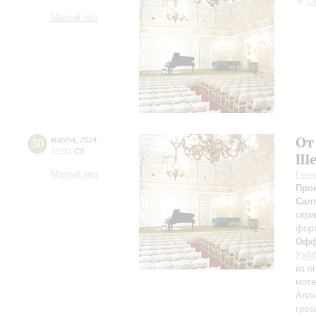
О
Малый зал
От
30
марта
,
2024
19:00
,
Сб
Ше
Малый зал
Генн
Про
Салт
скри
фор
Офф
Уэб
из о
моте
Алли
гроз