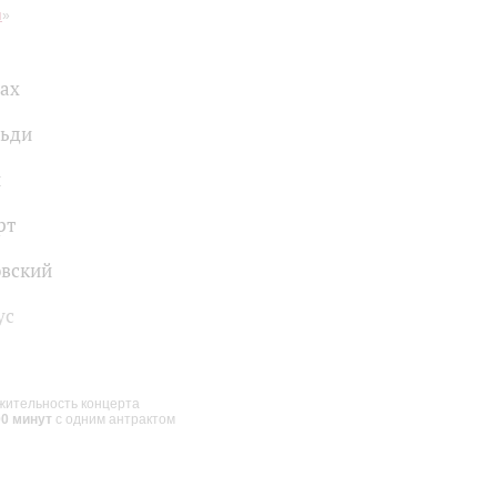
я
»
Бах
льди
н
рт
вский
ус
ительность концерта
00 минут
с одним антрактом