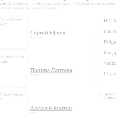
церт 13-го абонемента «
«Мы едем, едем, едем…». Музыкальные путешестви
 дошкольников и младших школьников
И.С. 
Вива
Сергей Ефаев
дирижер
Гайд
Моца
Чайко
Полина Лаптева
Штра
сопрано
Продолж
2 часа 
Алексей Коптев
альт