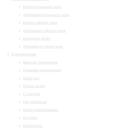
Билеты Большого зала
Абонементы Большого зала
Билеты Малого зала
Абонементы Малого зала
Как купить билет
Абонементы Музитория
О филармонии
Маэстро Темирканов
Правовая информация
Оркестры
Планы залов
Структура
Как добраться
Визит в филармонию
История
Библиотека