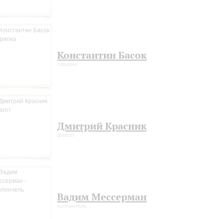
Константин Басок
скрипка
Дмитрий Красник
фагот
Вадим Мессерман
виолончель