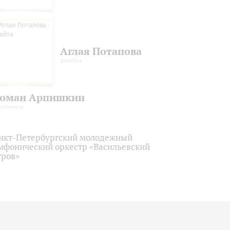
Аглая Потапова
флейта
оман Арпишкин
олончель
нкт-Петербургский молодежный
мфонический оркестр «Васильевский
тров»