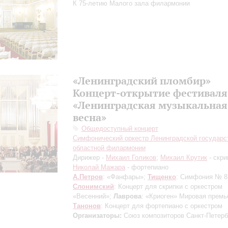
К 75-летию Малого зала филармонии
«Ленинградский пломбир»
Концерт-открытие фестиваля
«Ленинградская музыкальная
весна»
Общедоступный концерт
Симфонический оркестр Ленинградской государс
областной филармонии
Дирижер -
Михаил Голиков
;
Михаил Крутик
- скри
Николай Мажара
- фортепиано
А.Петров
: «Фанфары»;
Тищенко
: Симфония № 8
Слонимский
: Концерт для скрипки с оркестром
«Весенний»;
Лаврова
: «Криоген»
Мировая премь
Танонов
: Концерт для фортепиано с оркестром
Организаторы:
Союз композиторов Санкт-Петерб