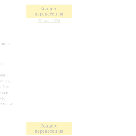
Концерт
перенесен на
22 мая 2024
 зала
ра
ука»,
изне»,
ейн»,
на и
но,
темы из
Концерт
перенесен на