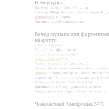
Петербурга
Дирижер, скрипка -
Сергей Стадлер
Крейцер
,
Шпор
,
Пуччини
,
Вьётан
,
Верди
,
Моца
Мендельсон
;
Ш.Берио
Организаторы:
Петербург-концерт
Вечер музыки для фортепиан
квартета
«Генезис-квартет»
Павел Товпич
(фортепиано)
Сандра Патрикеева
(скрипка)
Антон Шестаков
(альт)
Наталия Нескоромная
(виолончель)
Шуман
: Фортепианный квартет ми-бемоль мажор
Шнитке
: Квартет для скрипки, альта, виолончели
фортепиано;
Пьяццолла
: «Времена года в Буэно
Айресе», «Забвение», танго, Libertango
Организаторы:
Фонд поддержки и развития
Филармонического общества Санкт-Петербурга
Чайковский. Симфония № 3