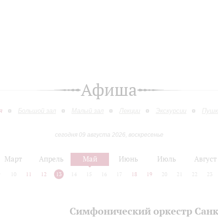
Афиша
я
Большой зал
Малый зал
Лекции
Экскурсии
Пушк
сегодня 09 августа 2026, воскресенье
Март
Апрель
Май
Июнь
Июль
Август
9
10
11
12
13
14
15
16
17
18
19
20
21
22
23
Симфонический оркестр Санк