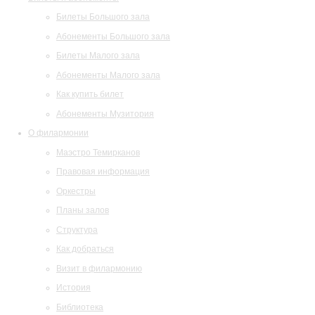
Билеты Большого зала
Абонементы Большого зала
Билеты Малого зала
Абонементы Малого зала
Как купить билет
Абонементы Музитория
О филармонии
Маэстро Темирканов
Правовая информация
Оркестры
Планы залов
Структура
Как добраться
Визит в филармонию
История
Библиотека