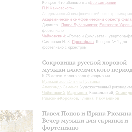
Концерт 4-го абонемента «
Все симфонии
П.И.Чайковского
»
Академический симфонический оркестр филармо
Академический симфонический оркестр фил
Дирижер -
Павел Бубельников
;
Елизавета Украин
фортепиано
Чайковский
: «Ромео и Джульетта», увертюра-фа
Симфония № 3;
Прокофьев
: Концерт № 1 для
фортепиано с оркестром
Сокровища русской хоровой
музыки классического перио
К 75-летию Малого зала филармонии
Мужской хор «Оптина Пустынь»
Александр Семёнов
(художественный руководите
Чайковский
,
Мартынов
,
Кастальский
,
Свирид
Римский-Корсаков
,
Глинка
,
Рахманинов
Павел Попов и Ирина Рюмина
Вечер музыки для скрипки и
фортепиано