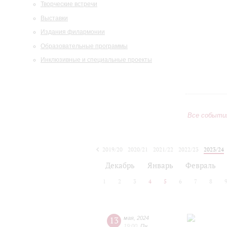
Творческие встречи
Выставки
Издания филармонии
Образовательные программы
Инклюзивные и специальные проекты
Все событи
2019/20
2020/21
2021/22
2022/23
2023/24
2024/25
2025/26
2026/27
Декабрь
Январь
Февраль
1
2
3
4
5
6
7
8
13
мая
,
2024
19:00
,
Пн