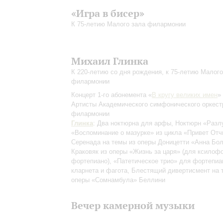
«Игра в бисер»
К 75-летию Малого зала филармонии
Михаил Глинка
К 220-летию со дня рождения, к 75-летию Малого
филармонии
Концерт 1-го абонемента «
В кругу великих имен
»
Артисты Академического симфонического оркест
филармонии
Глинка
: Два ноктюрна для арфы, Ноктюрн «Разл
«Воспоминание о мазурке» из цикла «Привет Отч
Серенада на темы из оперы Доницетти «Анна Бол
Краковяк из оперы «Жизнь за царя»
(для ксилофо
фортепиано)
, «Патетическое трио» для фортепиа
кларнета и фагота, Блестящий дивертисмент на 
оперы «Сомнамбула» Беллини
Вечер камерной музыки