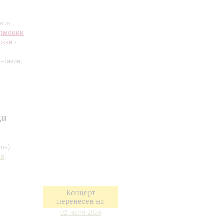
нии
армонии
ская
-
нтазия,
да
ль)
ов
,
Концерт
перенесен на
02 июля 2024