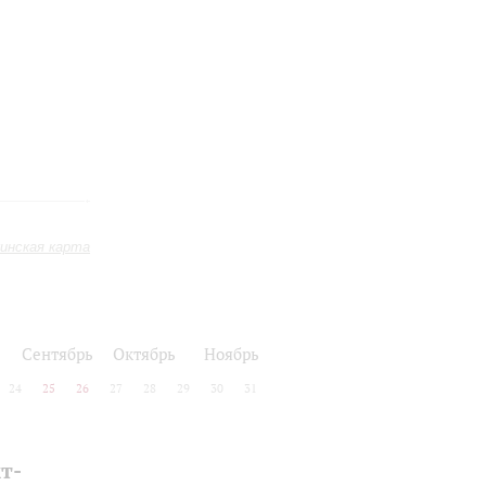
инская карта
Сентябрь
Октябрь
Ноябрь
24
25
26
27
28
29
30
31
т-