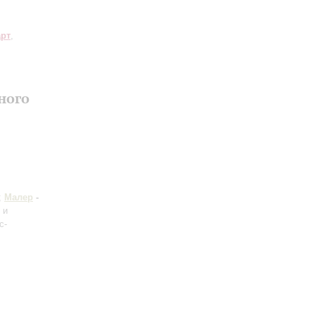
рт
,
ного
;
Малер
-
 и
с-