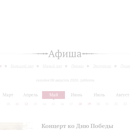
Афиша
я
Большой зал
Малый зал
Лекции
Экскурсии
Пушк
сегодня 08 августа 2026, суббота
Март
Апрель
Май
Июнь
Июль
Август
9
10
11
12
13
14
15
16
17
18
19
20
21
22
23
Концерт ко Дню Победы