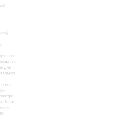
ано
ель)
н
-
трунного
 музыки к
ие для
 вальсов
негин»;
ос-
ркестра
go, Танго-
но!»;
ер»,