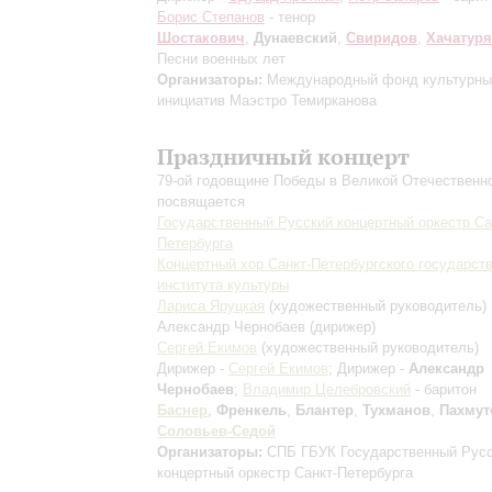
Борис Степанов
- тенор
Шостакович
,
Дунаевский
,
Свиридов
,
Хачатур
Песни военных лет
Организаторы:
Международный фонд культурны
инициатив Маэстро Темирканова
Праздничный концерт
79-ой годовщине Победы в Великой Отечественн
посвящается
Государственный Русский концертный оркестр Са
Петербурга
Концертный хор Санкт-Петербургского государст
института культуры
Лариса Яруцкая
(художественный руководитель)
Александр Чернобаев
(дирижер)
Сергей Екимов
(художественный руководитель)
Дирижер -
Сергей Екимов
; Дирижер -
Александр
Чернобаев
;
Владимир Целебровский
- баритон
Баснер
,
Френкель
,
Блантер
,
Тухманов
,
Пахмут
Соловьев-Седой
Организаторы:
СПБ ГБУК Государственный Рус
концертный оркестр Санкт-Петербурга