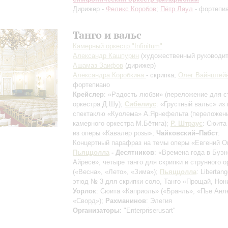
Дирижер -
Феликс Коробов
;
Пётр Лаул
- фортепи
Танго и вальс
Камерный оркестр "Infinitum"
Александр Кашпурин
(художественный руководит
Ашамаз Заифов
(дирижер)
Александра Коробкина
- скрипка;
Олег Вайнштей
фортепиано
Крейслер
: «Радость любви»
(переложение для с
оркестра Д.Шу)
;
Сибелиус
: «Грустный вальс» из
спектаклю «Куолема» А.Ярнефельта
(переложен
камерного оркестра М.Бётига)
;
Р. Штраус
: Сюита
из оперы «Кавалер розы»;
Чайковский–Пабст
:
Концертный парафраз на темы оперы «Евгений О
Пьяццолла
- Десятников
: «Времена года в Буэн
Айресе», четыре танго для скрипки и струнного о
(«Весна», «Лето», «Зима»)
;
Пьяццолла
: Libertan
этюд № 3 для скрипки соло, Танго «Прощай, Нони
Уорлок
: Сюита «Каприоль» («Бранль», «Пье Анл
«Сворд»);
Рахманинов
: Элегия
Организаторы:
"Enterpriserusart"