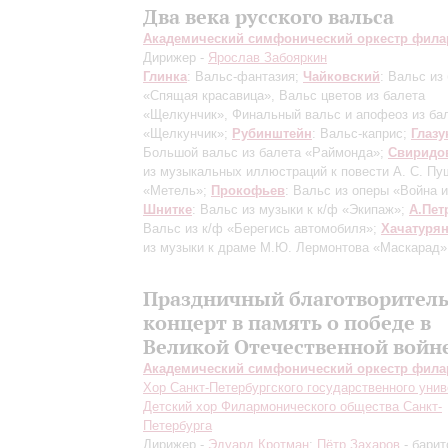
Два века русского вальса
Академический симфонический оркестр фил
Дирижер -
Ярослав Забояркин
Глинка
: Вальс-фантазия;
Чайковский
: Вальс из
«Спящая красавица», Вальс цветов из балета
«Щелкунчик», Финальный вальс и апофеоз из ба
«Щелкунчик»;
Рубинштейн
: Вальс-каприс;
Глазу
Большой вальс из балета «Раймонда»;
Свиридо
из музыкальных иллюстраций к повести А. С. Пу
«Метель»;
Прокофьев
: Вальс из оперы «Война и
Шнитке
: Вальс из музыки к к/ф «Экипаж»;
А.Пет
Вальс из к/ф «Берегись автомобиля»;
Хачатуря
из музыки к драме М.Ю. Лермонтова «Маскарад»
Праздничный благотворител
концерт в память о победе в
Великой Отечественной войн
Академический симфонический оркестр фил
Хор Санкт-Петербургского государственного унив
Детский хор Филармонического общества Санкт-
Петербурга
Дирижер -
Эдуард Кротман
;
Пётр Захаров
- барит