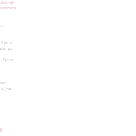
армонии
ерситета
он;
а
 балета;
кестра;
 «Время,
;
,
чке»;
: «День
ий