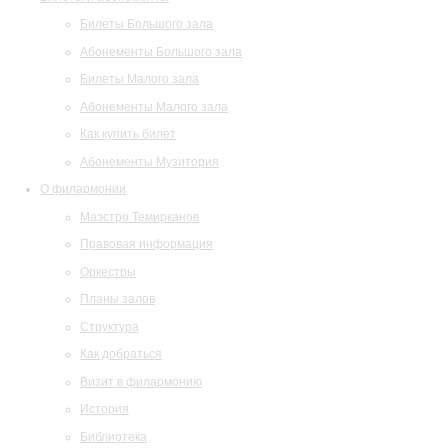
Билеты Большого зала
Абонементы Большого зала
Билеты Малого зала
Абонементы Малого зала
Как купить билет
Абонементы Музитория
О филармонии
Маэстро Темирканов
Правовая информация
Оркестры
Планы залов
Структура
Как добраться
Визит в филармонию
История
Библиотека