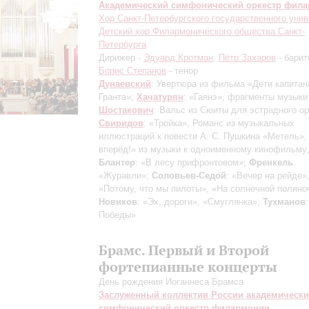
Академический симфонический оркестр фил
Хор Санкт-Петербургского государственного унив
Детский хор Филармонического общества Санкт-
Петербурга
Дирижер -
Эдуард Кротман
;
Пётр Захаров
- барит
Борис Степанов
- тенор
Дунаевский
: Увертюра из фильма «Дети капитан
Гранта»;
Хачатурян
: «Гаянэ», фрагменты музыки
Шостакович
: Вальс из Сюиты для эстрадного ор
Свиридов
: «Тройка», Романс из музыкальных
иллюстраций к повести А. С. Пушкина «Метель»,
вперёд!» из музыки к одноименному кинофильму
Блантер
: «В лесу прифронтовом»;
Френкель
:
«Журавли»;
Соловьев-Седой
: «Вечер на рейде»
«Потому, что мы пилоты», «На солнечной поляно
Новиков
: «Эх, дороги», «Смуглянка»;
Тухманов
Победы»
Брамс. Первый и Второй
фортепианные концерты
День рождения Иоганнеса Брамса
Заслуженный коллектив России академическ
симфонический оркестр филармонии