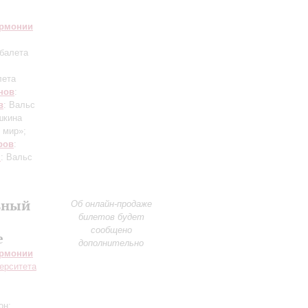
армонии
 балета
лета
нов
:
в
: Вальс
шкина
 мир»;
ров
:
н
: Вальс
ьный
Об онлайн-продаже
билетов будет
сообщено
е
дополнительно
армонии
ерситета
он;