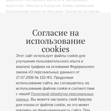
искусства. Работал в Театре им. Комиссаржевской,
Молодежном театре на Фонтанке, Театре на Литейном.
Был главным режиссером Александринского театра и
Новосибирского молодежного академического театра
Согласие на
«Глобус», художественным руководителем Московского
использование
драматического театра им.К.С.Станиславского. В
качестве режиссера сотрудничал с Мариинским театром.
cookies
Ставил спектакли за рубежом – в Швейцарии, Австрии,
Финляндии и Польше.
Этот сайт использует файлы cookie для
улучшения пользовательского опыта и
В кино дебютировал в 1976 году, сейчас в фильмографии
анализа трафика на основании Федерального
артиста более 80 работ.
закона «О персональных данных» от
27.07.2006 № 152-ФЗ. Продолжая
Автор телевизионных проектов. Преподает в ГИТИСе.
использование сайта, вы соглашаетесь на
использование файлов cookie в соответствии
В 2006 году Александр Галибин получил звание
с нашей
Политикой обработки персональных
«Народный артист Российской Федерации». В 2023 году
данных
. Вы можете настроить свой браузер
был награжден Премией Президента Российской
для отказа от файлов cookie, но это может
Федерации в области литературы и искусства за
повлиять на функциональность сайта. При