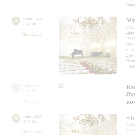
Вока
Му
28
ноября
,
2022
19:00
,
Пн
Губе
Дири
Малый зал
Пул
Рав
фавн
для 
Орг
«Чай
Ras
29
ноября
,
2022
19:00
,
Вт
Лу
ко
Малый зал
«З
30
ноября
,
2022
19:00
,
Ср
Квар
Мих
Малый зал