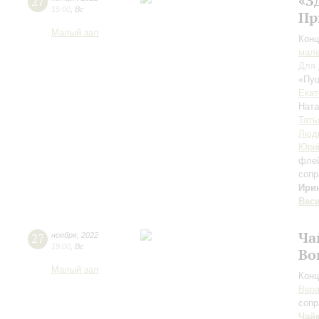
«З
27
15:00
,
Вс
Пр
Малый зал
Конц
мале
Для 
«Пуш
Екат
Нат
Тать
Люд
Юри
фле
сопр
Ири
Вас
Ча
27
ноября
,
2022
19:00
,
Вс
Во
Малый зал
Конц
Вера
сопр
Чай