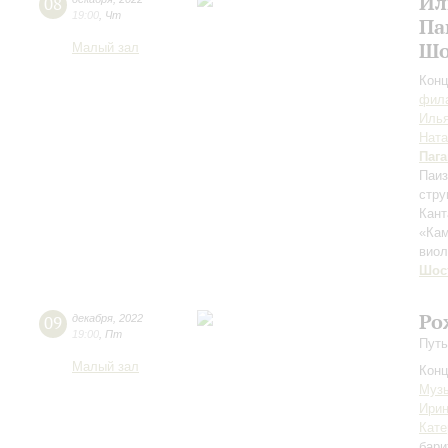
Ил
08
19:00
,
Чт
Па
Шо
Малый зал
Конц
фила
Илья
Ната
Паг
Паиз
стру
Кант
«Ка
вио
Шос
Ро
09
декабря
,
2022
19:00
,
Пт
Путь
Малый зал
Конц
Музы
Ирин
Кате
бари