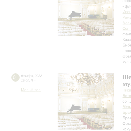
фор
- фл
Иван
Реж
Алек
Сен
фан
Каз
Биб
слон
Орг
куль
Ше
01
декабря
,
2022
19:00
,
Чт
му
Малый зал
Ники
Бет
соч.
Мен
Бра
Бра
Орг
иску