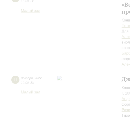
15:00
,
Вс
«В
пр
Малый зал
Конц
Пете
Для 
Алла
вио
сопр
Барб
фор
Алек
Дж
11
декабря
,
2022
19:00
,
Вс
Конц
Малый зал
К 10
Андр
фор
Раз
Тиз