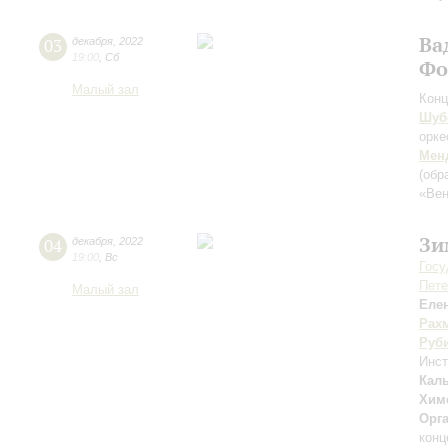
Ва
03
декабря
,
2022
19:00
,
Сб
Фо
Малый зал
Конц
Шуб
орке
Мен
(обр
«Вен
Зи
04
декабря
,
2022
19:00
,
Вс
Госу
Пете
Малый зал
Еле
Рах
Руб
Инс
Кал
Хим
Орг
конц