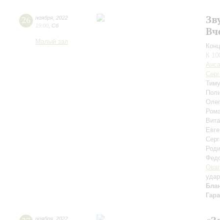
Зв
26
ноября
,
2022
19:00
,
Сб
Вч
Малый зал
Конц
К 10
Анса
Серг
Тим
Пол
Оле
Ром
Вит
Евге
Серг
Роди
Фед
Оваг
уда
Бла
Гар
ноября
,
2022