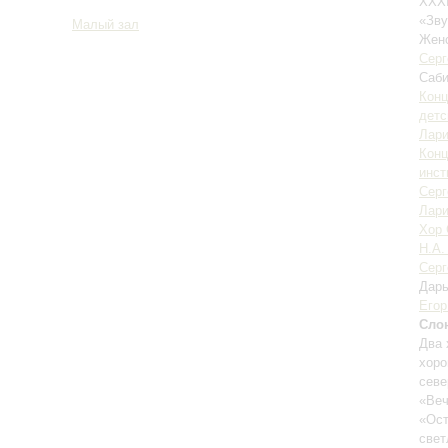
XXXI
«Зву
Малый зал
Женс
Серг
Саб
Конц
детс
Лари
Конц
инст
Серг
Лари
Хор 
Н.А.
Серг
Дарь
Егор
Сло
Два 
хоро
севе
«Веч
«Ост
свет