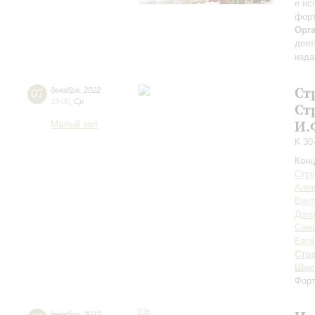
е ис
форт
Орг
деят
изда
Ст
07
декабря
,
2022
19:00
,
Ср
Ст
И.
Малый зал
К 30
Конц
Стру
Алек
Викт
Дан
Семё
Евге
Стр
Шос
Форт
декабря
,
2022