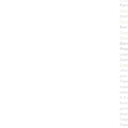
Руст
Ник
фор
Петр
Быс
Дени
Мари
Дар
Фед
уда
Дири
Сло
«Ант
для 
Лири
хора
каме
А.А.
Коло
дете
форт
Габр
Лерм