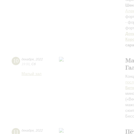
Шен
Алек
фор
- фо
форт
Дон
Кор
сар
Ма
10
декабря
,
2022
19:00
,
Сб
Га
Малый зал
Конц
пос
Бет
мино
(«Ве
маж
сюи
Бес
Пё
11
декабря
,
2022