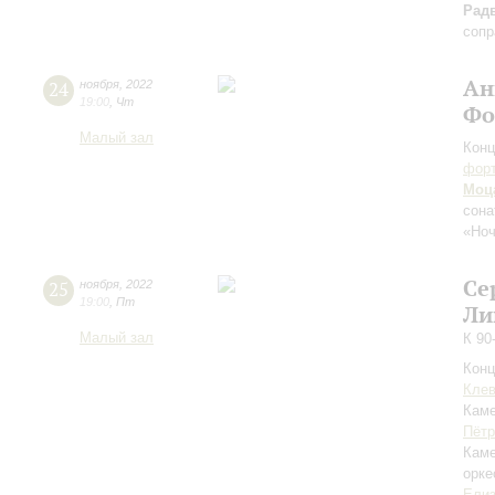
Рад
сопр
Ан
24
ноября
,
2022
19:00
,
Чт
Фо
Малый зал
Конц
форт
Моц
сон
«Ноч
Се
25
ноября
,
2022
19:00
,
Пт
Ли
Малый зал
К 90
Конц
Клев
Каме
Пётр
Каме
орке
Елиз