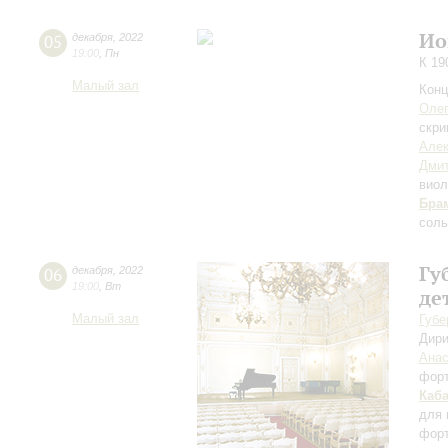
Ио
05
декабря
,
2022
19:00
,
Пн
К 19
Малый зал
Конц
Оле
скри
Алек
Дми
виол
Бра
соль
Гу
06
декабря
,
2022
19:00
,
Вт
де
Малый зал
Губе
Дири
Анас
фор
Каб
для 
форт