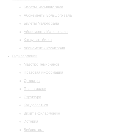
Билеты Большого зала
Абонементы Большого зала
Билеты Малого зала
Абонементы Малого зала
Как купить билет
Абонементы Музитория
О филармонии
Маэстро Темирканов
Правовая информация
Оркестры
Планы залов
Структура
Как добраться
Визит в филармонию
История
Библиотека