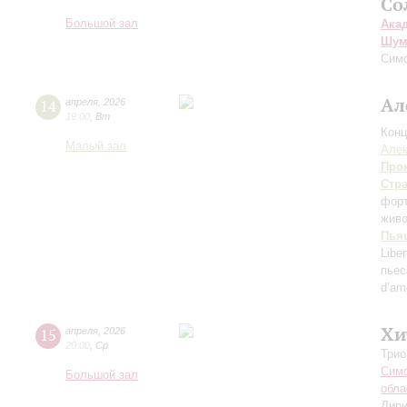
Со
Большой зал
Ака
Шум
Симф
Ал
14
апреля
,
2026
19:00
,
Вт
Конц
Малый зал
Але
Про
Стр
фор
живо
Пья
Libe
пьес
d’am
Хи
15
апреля
,
2026
20:00
,
Ср
Трио
Симф
Большой зал
обла
Дири