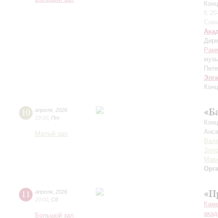
Конц
К 20
Совм
Ака
Дири
Рам
муз
Пете
Элг
Конц
«Б
10
апреля
,
2026
19:00
,
Пт
Конц
Анса
Малый зал
Вале
Золо
Мав
Орг
«П
11
апреля
,
2026
20:00
,
Сб
Каме
акад
Большой зал