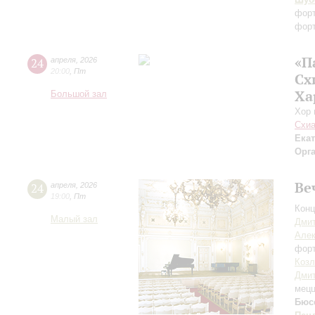
фор
фор
«П
24
апреля
,
2026
20:00
,
Пт
Сх
Ха
Большой зал
Хор 
Схиа
Ека
Орг
Ве
24
апреля
,
2026
19:00
,
Пт
Конц
Малый зал
Дмит
Алек
фор
Козл
Дми
мецц
Бюс