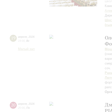
школ
Каме
Алек
Дири
Шос
(сын
Ол
19
апреля
,
2026
19:00
,
Вс
Фо
Малый зал
Моц
(ска
вари
смер
соч.
Рах
Лют
фор
рапс
Орг
Дм
20
апреля
,
2026
20:00
,
Пн
PI