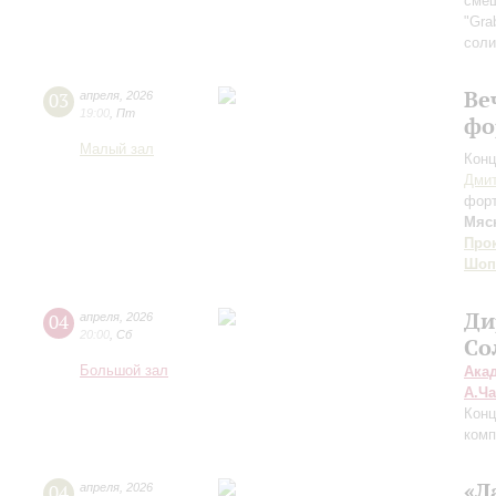
смеш
"Gra
соли
Ве
03
апреля
,
2026
19:00
,
Пт
фо
Малый зал
Конц
Дми
фор
Мяс
Про
Шоп
Ди
04
апреля
,
2026
20:00
,
Сб
Со
Большой зал
Ака
А.Ч
Конц
комп
«Л
04
апреля
,
2026