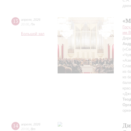
С.А.
двен
«М
13
апреля
,
2026
20:00
,
Пн
Госу
им.В
Большой зал
Дири
Анд
(«Се
«Чув
«Азе
Слав
из б
из б
бале
крас
«Дж
Тео
Орг
орке
Ди
14
апреля
,
2026
20:00
,
Вт