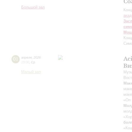
Со
Большой зал
Конц
акад
Зас
сим
Моц
Конц
Сим
Ac
01
апреля
,
2026
19:00
,
Ср
Ви
Малый зал
Музы
Вост
Мак
маке
маке
«Оп 
Мол
молд
«Хор
болг
«Кош