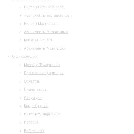
Билеты Большого зала
Абонементы Большого зала
Билеты Малого зала
Абонементы Малого зала
Как купить билет
Абонементы Музитория
О филармонии
Маэстро Темирканов
Правовая информация
Оркестры
Планы залов
Структура
Как добраться
Визит в филармонию
История
Библиотека