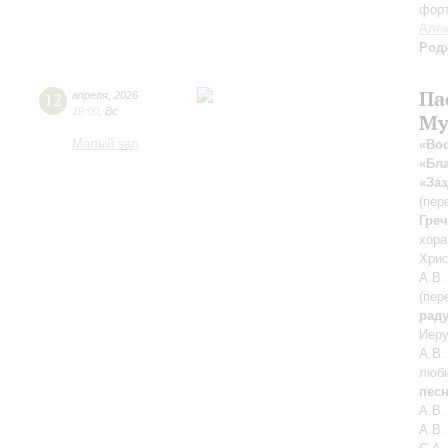
фор
Алек
Род
Па
12
апреля
,
2026
19:00
,
Вс
Му
Малый зал
«Вос
«Бл
«За
(пер
Гре
хора
Хрис
А.В.
(пер
раду
Иеру
А.В.
люб
пес
А.В.
А.В.