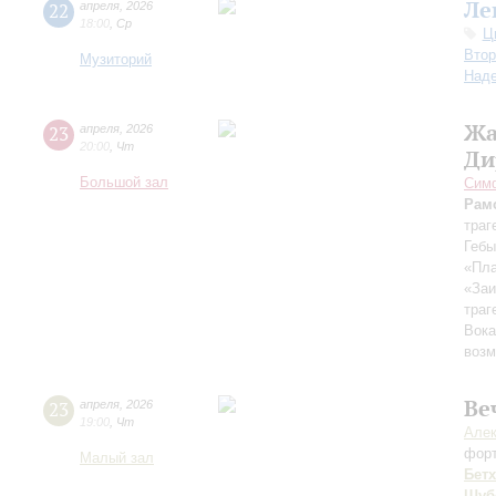
Ле
22
апреля
,
2026
18:00
,
Ср
Ц
Втор
Музиторий
Над
Жа
23
апреля
,
2026
20:00
,
Чт
Ди
Большой зал
Симф
Рам
траг
Гебы
«Пла
«Заи
траг
Вока
возм
Ве
23
апреля
,
2026
19:00
,
Чт
Алек
фор
Малый зал
Бет
Шуб