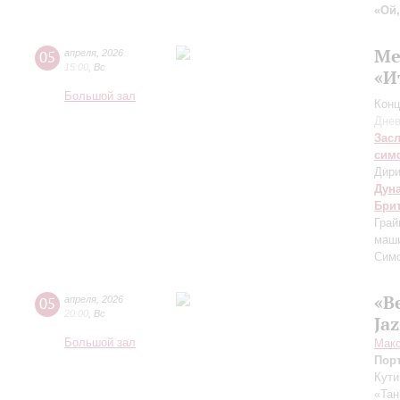
«Ой,
Ме
05
апреля
,
2026
15:00
,
Вс
«И
Большой зал
Конц
Днев
Зас
сим
Дири
Дун
Бри
Грай
маши
Сим
«В
05
апреля
,
2026
20:00
,
Вс
Ja
Большой зал
Макс
Пор
Кути
«Тан