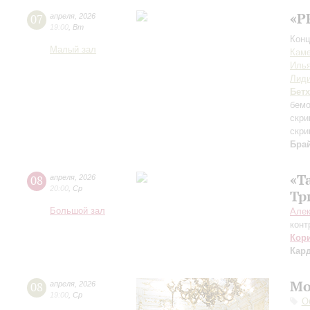
«P
07
апреля
,
2026
19:00
,
Вт
Конц
Малый зал
Каме
Иль
Лиди
Бет
бем
скри
скри
Бра
«Т
08
апреля
,
2026
20:00
,
Ср
Тр
Большой зал
Але
конт
Кор
Кар
Мо
08
апреля
,
2026
19:00
,
Ср
О