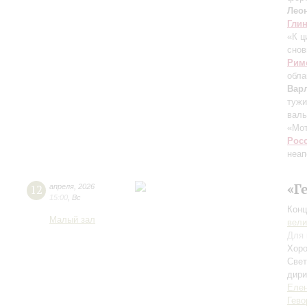
Лео
Гли
«К ц
снов
Рим
обла
Вар
тужи
валь
«Мот
Рос
неап
«Г
12
апреля
,
2026
15:00
,
Вс
Конц
Малый зал
вели
Для 
Хоро
Свет
дири
Елен
Гево