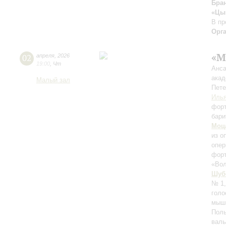
Бра
«Цыг
В пр
Орг
«М
02
апреля
,
2026
19:00
,
Чт
Анса
акад
Малый зал
Пете
Илья
фор
бари
Моц
из о
опер
форт
«Во
Шуб
№ 1,
голо
мышь
Поль
вал