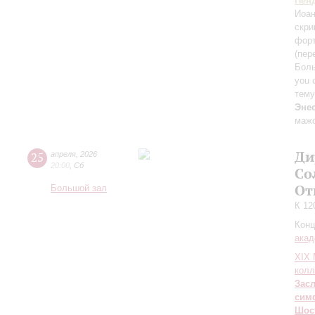
Пен
Иоан
скри
фор
(пер
Боль
you 
тему
Эне
маж
Ди
25
апреля
,
2026
20:00
,
Сб
Со
От
Большой зал
К 12
Конц
акад
XIХ
колл
Зас
сим
Шос