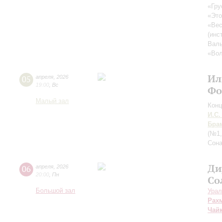
«Гру
«Это
«Вес
(инс
Вал
«Во
Ил
05
апреля
,
2026
19:00
,
Вс
Фо
Малый зал
Конц
И.С.
Бра
(№1,
Сона
Ди
06
апреля
,
2026
20:00
,
Пн
Со
Большой зал
Урал
Рах
Чай