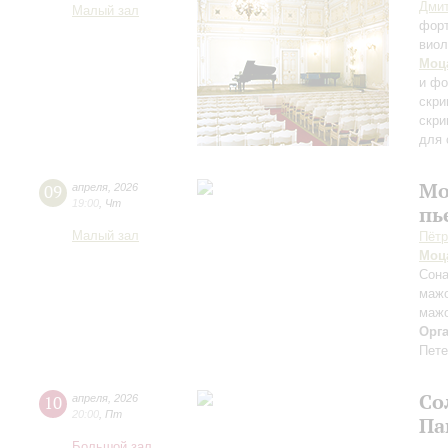
Дмит
Малый зал
фор
виол
Моц
и фо
скри
скри
для 
Мо
09
апреля
,
2026
19:00
,
Чт
пь
Малый зал
Пётр
Моц
Сона
мажо
маж
Орг
Пете
Со
10
апреля
,
2026
20:00
,
Пт
Па
Большой зал