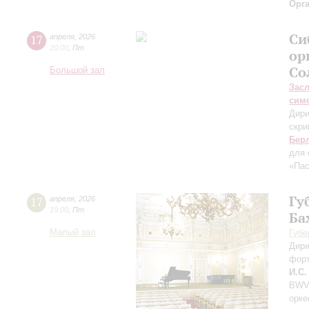
Орг
Си
17
апреля
,
2026
20:00
,
Пт
ор
Со
Большой зал
Зас
сим
Дири
скри
Бер
для 
«Пас
Гу
17
апреля
,
2026
19:00
,
Пт
Ба
Малый зал
Губе
Дири
фор
И.С.
BWV 
орке