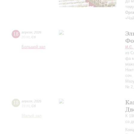
до м
тему
Орг
«Чай
Эл
18
апреля
,
2026
20:00
,
Сб
Фо
Большой зал
И.С.
из С
фа 
маж
Нокт
соч.
Мазу
№ 2,
Ка
18
апреля
,
2026
19:00
,
Сб
Дв
Малый зал
К 19
со д
Конц