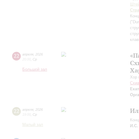
Ште
Стр
Конц
("Du
стру
стру
клав
«П
22
апреля
,
2026
20:00
,
Ср
Сх
Ха
Большой зал
Хор 
Схиа
Ека
Орг
Ил
22
апреля
,
2026
19:00
,
Ср
Конц
Малый зал
И.С.