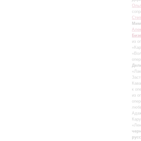
Ольг
сопр
Степ
Мим
Але
Биз
из о
«Ка
«Во
опер
Дел
«Ла
Заст
Кава
к оп
из о
опер
любв
Ада
Кару
«Лен
чер
русс