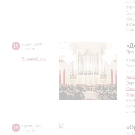
Елиз
скри
Але
Сен
валь
Фор
«Д
19
апреля
,
2026
15:00
,
Вс
Прог
Большой зал
Конц
Воск
и их
Ака
Дири
Окса
Фор
сюит
сюит
апе
«О
19
апреля
,
2026
20:00
,
Вс
О