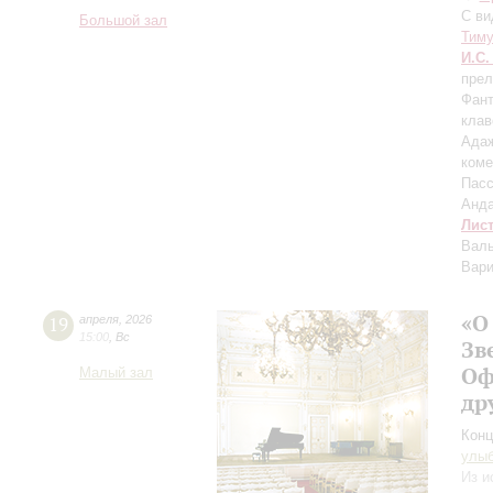
С ви
Большой зал
Тим
И.С.
прел
Фант
клав
Ада
коме
Пасс
Анда
Лис
Валь
Вари
«О
19
апреля
,
2026
15:00
,
Вс
Зв
Оф
Малый зал
др
Конц
улы
Из и