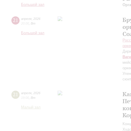
Большой зал
Орг
Бр
21
апреля
,
2026
20:00
,
Вт
ор
Со
Большой зал
Росс
орке
Дири
Ваг
мейс
орке
Улен
сюит
Ка
21
апреля
,
2026
19:00
,
Вт
Пе
ко
Малый зал
Ко
Конц
Худо