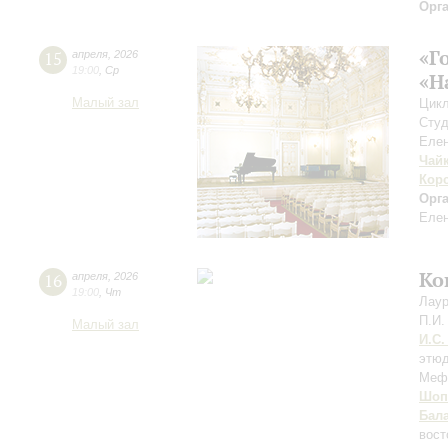
Орг
«Г
15
апреля
,
2026
19:00
,
Ср
«Н
Малый зал
Цикл
Студ
Елен
Чай
Кор
Орг
Елен
Ко
16
апреля
,
2026
19:00
,
Чт
Лаур
П.И.
Малый зал
И.С.
этюд
Меф
Шоп
Бал
вост