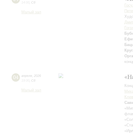
14:00
,
Сб
Госу
Пете
Малый зал
Худо
Дмит
Гого
Буб
Ефи
Бац
Кру
Орг
конц
«Н
04
апреля
,
2026
19:00
,
Сб
Конц
Малый зал
Мих
Клев
Сав
«Миг
флам
«Сол
«Ста
«Ирл