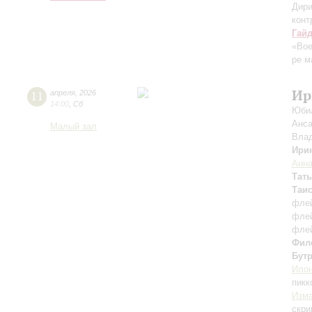
Дири
конт
Гай
«Во
ре м
Ир
11
апреля
,
2026
14:00
,
Сб
Юбил
Анса
Малый зал
Вла
Ири
Анна
Тат
Таи
фле
фле
фле
Фил
Бут
Илон
пикк
Изм
скри