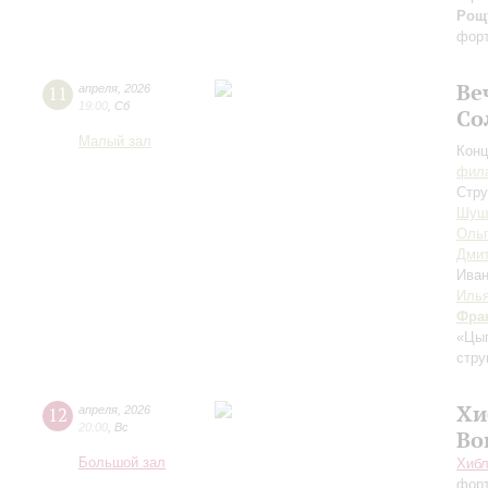
Рощ
фор
Ве
11
апреля
,
2026
19:00
,
Сб
Со
Малый зал
Конц
фила
Стру
Шуш
Ольг
Дмит
Ива
Илья
Фра
«Цы
стру
Хи
12
апреля
,
2026
20:00
,
Вс
Во
Большой зал
Хибл
фор