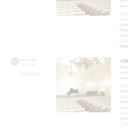
испо
конс
Фест
Мар
скри
Стр
клав
Рома
Кле
«О
02
июля
,
2026
19:00
,
Чт
Факу
испо
Малый зал
конс
Фест
Каме
Мари
баро
Анса
Мари
баро
Рома