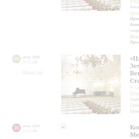
Фест
Анса
Ната
Ири
Але
теор
Мон
Пич
«Ц
04
июля
,
2026
19:00
,
Сб
Зе
Ве
Малый зал
Ст
О
Юли
Чай
Сиб
Шум
Ко
20
июля
,
2026
19:00
,
Пн
Ме