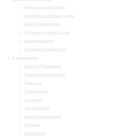
Билеты Большого зала
Абонементы Большого зала
Билеты Малого зала
Абонементы Малого зала
Как купить билет
Абонементы Музитория
О филармонии
Маэстро Темирканов
Правовая информация
Оркестры
Планы залов
Структура
Как добраться
Визит в филармонию
История
Библиотека