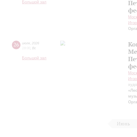
Пе
Большой зал
фе
Моск
Игор
Орг
Ко
26
июля
,
2026
19:00
,
Вс
Ме
Пе
Большой зал
фе
Моск
Игор
худо
«Лео
муз
Орг
Июнь