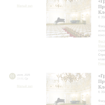
«Г
Пр
Малый зал
Кл
К 35
Факу
испо
конс
Фест
Мар
скри
Стр
клав
Рома
«Г
01
июля
,
2026
19:00
,
Ср
Пр
Кл
Малый зал
К 35
Факу