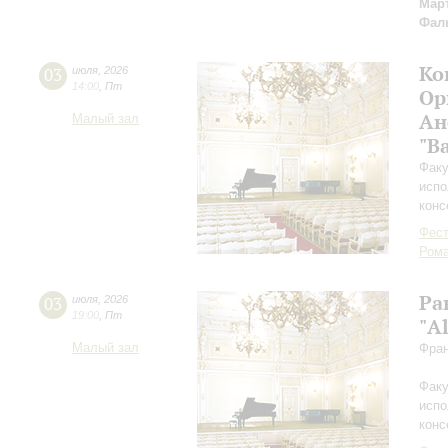
Мар
Фал
Ко
03
июля
,
2026
14:00
,
Пт
Ор
Ан
Малый зал
"B
Факу
испо
конс
Фест
Рома
Ра
03
июля
,
2026
19:00
,
Пт
"Al
Малый зал
Фран
Факу
испо
конс