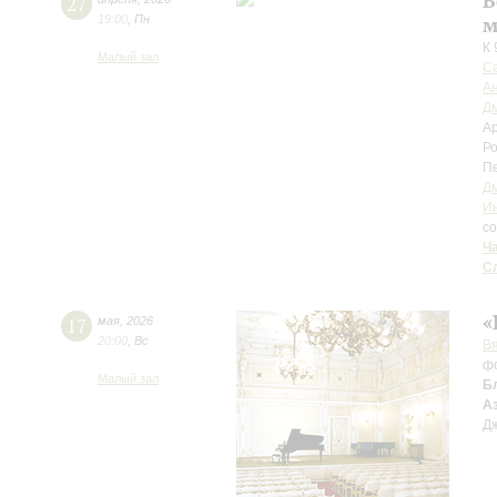
В
27
19:00
,
Пн
м
К 
Малый зал
Са
А
Д
Ар
Ро
П
Д
Ин
с
Ч
С
«
17
мая
,
2026
20:00
,
Вс
Вя
ф
Малый зал
Б
А
Д