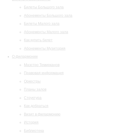
Билеты Большого зала
Абонементы Большого зала
Билеты Малого зала
Абонементы Малого зала
Как купить билет
Абонементы Музитория
О филармонии
Маэстро Темирканов
Правовая информация
Оркестры
Планы залов
Структура
Как добраться
Визит в филармонию
История
Библиотека