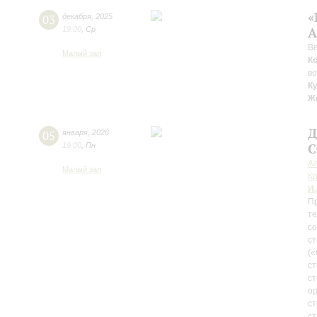
«
03
декабря
,
2025
19:00
,
Ср
А
В
Малый зал
К
во
К
Ж
Д
05
января
,
2026
19:00
,
Пн
С
А
Малый зал
К
И.
Пр
т
со
ст
(«
ст
ст
ор
ст
ст