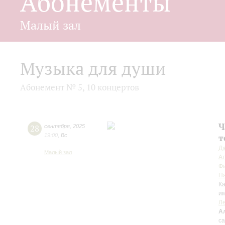
Абонементы
Малый зал
Музыка для души
Абонемент № 5, 10 концертов
Ч
28
сентября
,
2025
19:00
,
Вс
т
Д
Малый зал
А
Ф
П
К
им
Ле
А
с