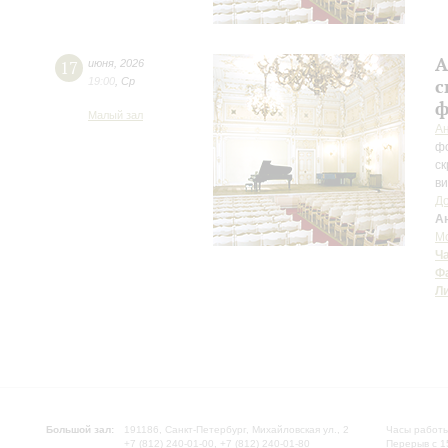
А
17
июня
,
2026
19:00
,
Ср
с
ф
Малый зал
Ан
ф
ск
в
До
А
М
Ч
Ф
Л
Большой зал:
191186, Санкт-Петербург, Михайловская ул., 2
Часы работы
+7 (812) 240-01-00, +7 (812) 240-01-80
Перерыв с 1