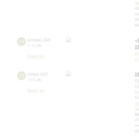
Ч
«Е
«
из
ко
«
19
октября
,
2025
19:00
,
Вс
П
М
Малый зал
А
H
23
ноября
,
2025
19:00
,
Вс
П
С
Малый зал
В
Е
А
Ни
Н
«Г
«Н
«