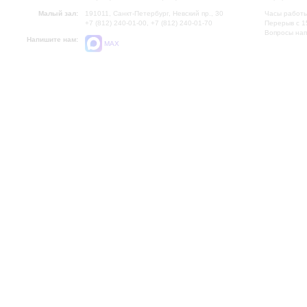
Малый зал:
191011, Санкт-Петербург, Невский пр., 30
Часы работы
+7 (812) 240-01-00, +7 (812) 240-01-70
Перерыв с 1
Вопросы на
Напишите нам:
MAX