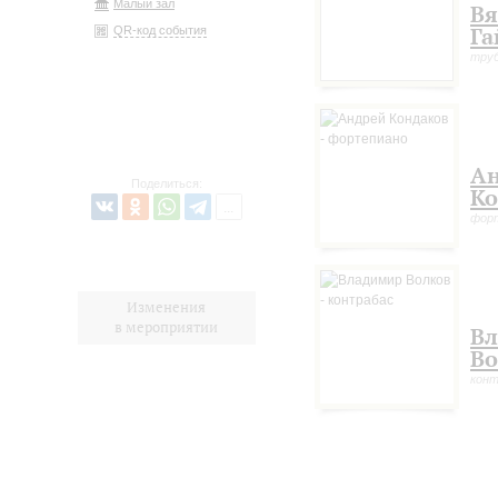
Малый зал
Вя
Га
QR-код события
тру
А
Поделиться:
Ко
фор
Изменения
в мероприятии
В
Во
конт