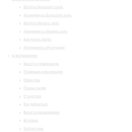
Билеты Большого зала
Абонементы Большого зала
Билеты Малого зала
Абонементы Малого зала
Как купить билет
Абонементы Музитория
О филармонии
Маэстро Темирканов
Правовая информация
Оркестры
Планы залов
Структура
Как добраться
Визит в филармонию
История
Библиотека