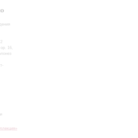
но
дения
 2
ор. 16,
олонез
т-
 и
ллекция»