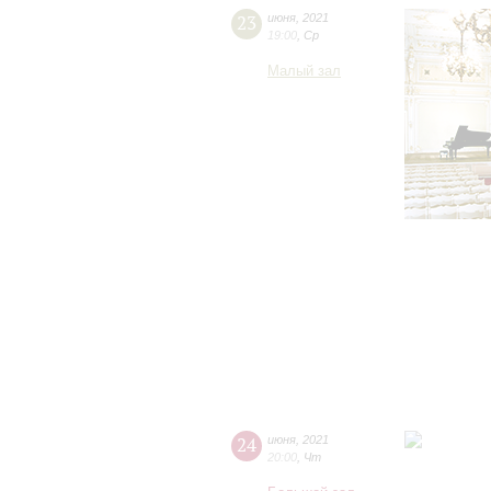
23
июня
,
2021
19:00
,
Ср
Малый зал
24
июня
,
2021
20:00
,
Чт