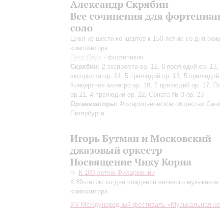
Александр Скрябин
Все сочинения для фортепиа
соло
Цикл из шести концертов к 150-летию со дня рож
композитора
Пётр Лаул
- фортепиано
Скрябин
: 2 экспромта ор. 12, 6 прелюдий ор. 13,
экспромта ор. 14, 5 прелюдий ор. 15, 5 прелюдий 
Концертное аллегро ор. 18, 7 прелюдий ор. 17, П
ор.21, 4 прелюдии ор. 22, Соната № 3 ор. 23
Организаторы:
Филармоническое общество Санк
Петербурга
Игорь Бутман и Московский
джазовый оркестр
Посвящение Чику Кориа
К 100-летию Филармонии
К 80-летию со дня рождения великого музыканта
композитора
XV Международный фестиваль «Музыкальная ко