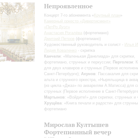
Непроявленное
Концерт 7-го абонемента «
Крупный план
»
Камерный оркестр «Дивертисмент»
«ПетРо Дуэт»
Анастасия Рогалёва
(фортепиано)
Дмитрий Петров
(фортепиано)
Художественный руководитель и солист -
Илья 
Лидия Коваленко
- скрипка
Канчели
: «Маленькая Данелиада» для скрипки,
фортепиано, струнных и перкуссии;
Перголези
: 
для двух клавиров и струнных (Первое исполнен
Санкт-Петербурге);
Ахунов
: Пассакалия для скри
альта и струнного оркестра, «Ныряльщица в акв
(из цикла «Джаз» по акварелям А.Матисса) для с
струнных (Первое исполнение в Санкт-Петербурге
Мартынов
: «Войдите!» для скрипки, струнных и
Хрущёва
: «Книга печали и радости» для струнны
фортепиано
Мирослав Култышев
Фортепианный вечер