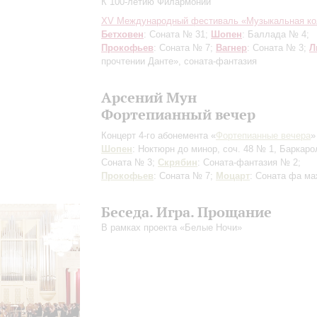
К 100-летию Филармонии
XV Международный фестиваль «Музыкальная ко
Бетховен
: Соната № 31;
Шопен
: Баллада № 4;
Прокофьев
: Соната № 7;
Вагнер
: Соната № 3;
Л
прочтении Данте», соната-фантазия
Арсений Мун
Фортепианный вечер
Концерт 4-го абонемента «
Фортепианные вечера
»
Шопен
: Ноктюрн до минор, соч. 48 № 1, Баркаро
Соната № 3;
Скрябин
: Соната-фантазия № 2;
Прокофьев
: Соната № 7;
Моцарт
: Соната фа м
Беседа. Игра. Прощание
В рамках проекта «Белые Ночи»