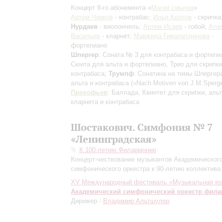
Концерт 9-го абонемента «
Магия смычка
»
Артем Чирков
- контрабас;
Илья Козлов
- скрипка
Нурдаев
- виолончель;
Артем Исаев
- гобой;
Але
Васильев
- кларнет;
Мавжида Гималетдинова
-
фортепиано
Шпергер
: Соната № 3 для контрабаса и фортепи
Сюита для альта и фортепиано, Трио для скрипки
контрабаса;
Трумпф
: Сонатина на темы Шпергер
альта и контрабаса («Nach Motiven von J.M.Sperge
Прокофьев
: Баллада, Квинтет для скрипки, альт
кларнета и контрабаса
Шостакович. Симфония № 7
«Ленинградская»
К 100-летию Филармонии
Концерт-чествование музыкантов Академическог
симфонического оркестра к 90-летию коллектива
XV Международный фестиваль «Музыкальная ко
Академический симфонический оркестр фил
Дирижер -
Владимир Альтшулер