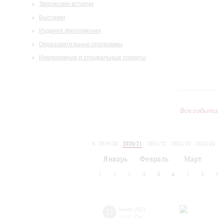
Творческие встречи
Выставки
Издания филармонии
Образовательные программы
Инклюзивные и специальные проекты
Все событи
2019/20
2020/21
2021/22
2022/23
2023/24
2024/25
2025/26
2026/27
Январь
Февраль
Март
1
2
3
4
5
6
7
8
21
июня
,
2021
19:00
,
Пн