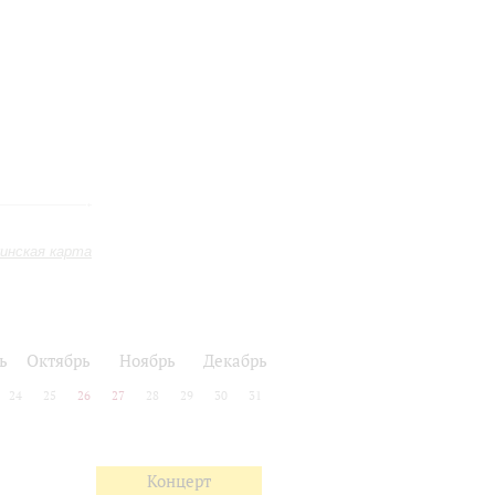
инская карта
ь
Октябрь
Ноябрь
Декабрь
24
25
26
27
28
29
30
31
Концерт