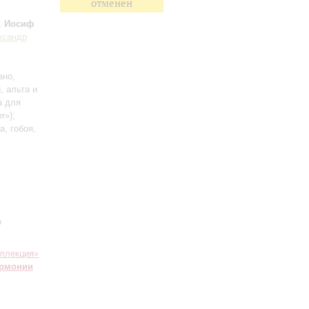
отменен
;
Иосиф
ксандр
ано,
, альта и
а для
r»);
а, гобоя,
о
ллекция»
армонии