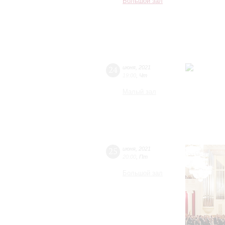
Большой зал
24
июня
,
2021
19:00
,
Чт
Малый зал
25
июня
,
2021
20:00
,
Пт
Большой зал