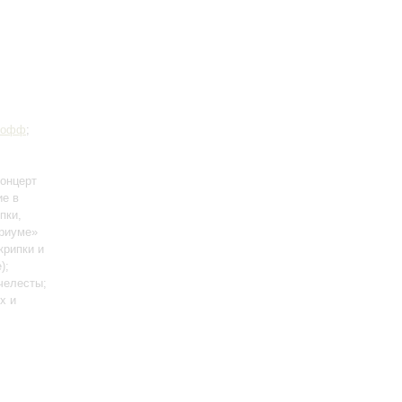
Иофф
;
Концерт
ие в
пки,
ариуме»
крипки и
);
 челесты;
х и