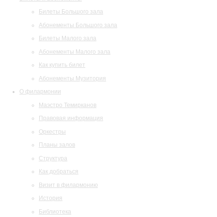
Билеты Большого зала
Абонементы Большого зала
Билеты Малого зала
Абонементы Малого зала
Как купить билет
Абонементы Музитория
О филармонии
Маэстро Темирканов
Правовая информация
Оркестры
Планы залов
Структура
Как добраться
Визит в филармонию
История
Библиотека