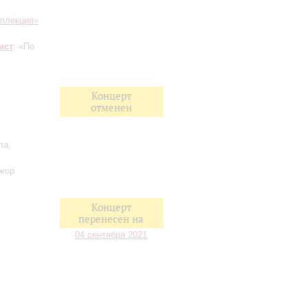
ллекция»
ист
: «По
Концерт
отменен
ла,
ажор
Концерт
перенесен на
04 сентября 2021