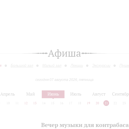
Афиша
я
Большой зал
Малый зал
Лекции
Экскурсии
Пушк
сегодня 07 августа 2026, пятница
Апрель
Май
Июнь
Июль
Август
Сентябр
9
10
11
12
13
14
15
16
17
18
19
20
21
22
23
Вечер музыки для контрабаса