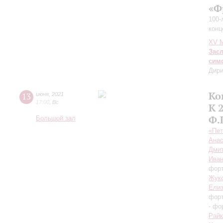
«Ф
100-
конц
XV М
Зас
сим
Дири
Ко
13
июня
,
2021
17:00
,
Вс
К 
Ф.
Большой зал
«Пет
Анас
Дмит
Иван
фор
Жук
Елиз
фор
- фо
Райк