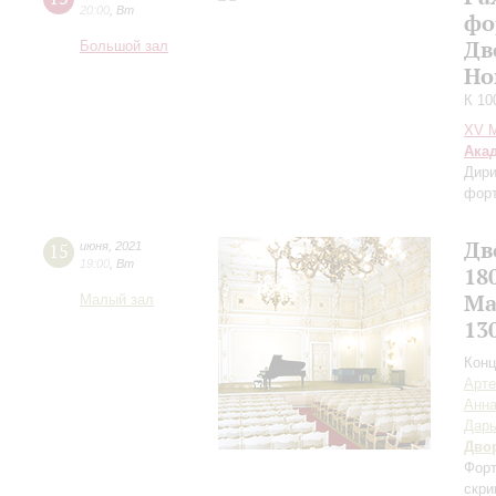
20:00
,
Вт
фо
Дв
Большой зал
Но
К 10
XV М
Ака
Дири
фор
Дв
15
июня
,
2021
19:00
,
Вт
18
Ма
Малый зал
13
Конц
Арте
Анна
Дар
Дво
Форт
скри