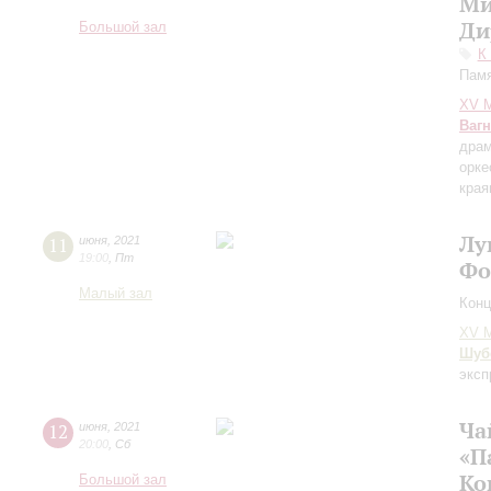
Ми
Ди
Большой зал
К
Памя
XV М
Ваг
драм
орке
края
Лу
11
июня
,
2021
19:00
,
Пт
Фо
Малый зал
Конц
XV М
Шуб
эксп
Ча
12
июня
,
2021
20:00
,
Сб
«П
Ко
Большой зал