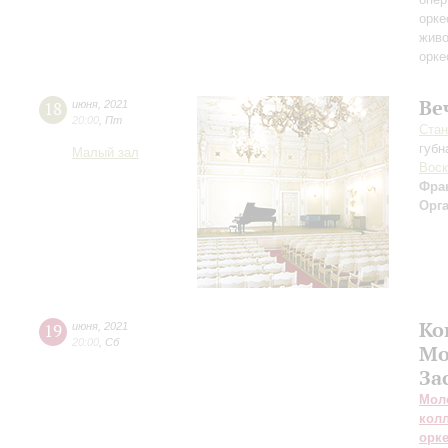
орке
жив
орке
Ве
18
июня
,
2021
20:00
,
Пт
Стан
губн
Малый зал
Воск
Фра
Орг
Ко
19
июня
,
2021
20:00
,
Сб
Мо
За
Мол
кол
орк