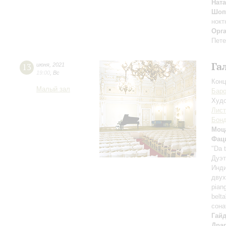
Нат
Шоп
нокт
Орг
Пете
Га
13
июня
,
2021
19:00
,
Вс
Конц
Малый зал
Баро
Худо
Лист
Бон
Моц
Фац
"Da 
Дуэт
Инди
двух
pian
belt
сона
Гай
Драг