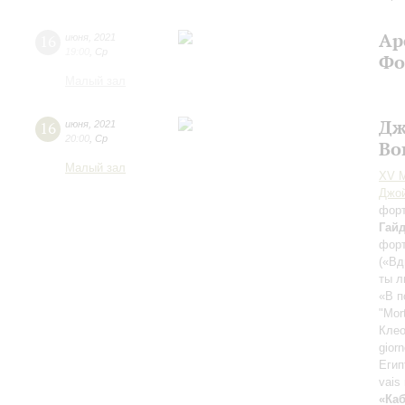
Ар
16
июня
,
2021
19:00
,
Ср
Фо
Малый зал
Дж
16
июня
,
2021
20:00
,
Ср
Во
Малый зал
XV М
Джо
фор
Гай
фор
(«Вд
ты л
«В п
"Mor
Клео
gior
Егип
vais 
«Каб