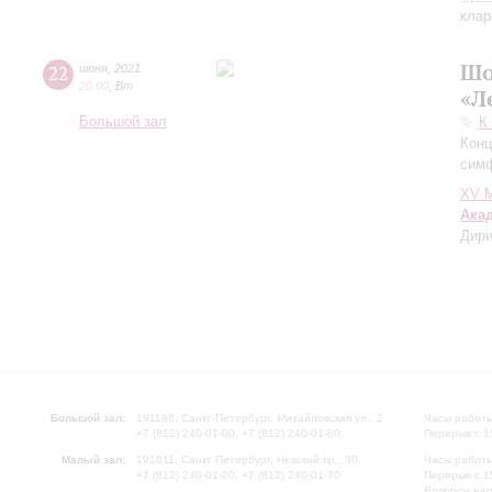
клар
Шо
22
июня
,
2021
20:00
,
Вт
«Л
Большой зал
К
Конц
симф
XV М
Ака
Дири
Большой зал:
191186, Санкт-Петербург, Михайловская ул., 2
Часы работы
+7 (812) 240-01-00, +7 (812) 240-01-80
Перерыв с 1
Малый зал:
191011, Санкт-Петербург, Невский пр., 30
Часы работы
+7 (812) 240-01-00, +7 (812) 240-01-70
Перерыв с 1
Вопросы на