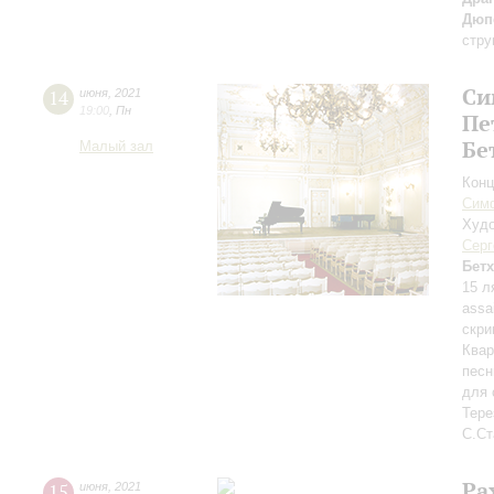
Дюп
стру
Си
14
июня
,
2021
19:00
,
Пн
Пе
Бе
Малый зал
Конц
Симф
Худо
Серг
Бет
15 л
assa
скри
Квар
песн
для 
Тере
С.Ст
Ра
15
июня
,
2021