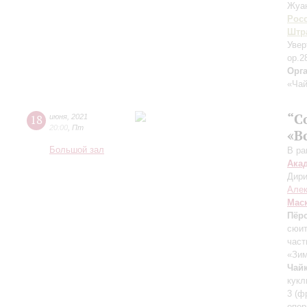
Жуа
Рос
Штра
Увер
op.2
Орг
«Чай
“C
18
июня
,
2021
20:00
,
Пт
«В
Большой зал
В ра
Ака
Дири
Але
Мас
Пёр
сюит
част
«Зим
Чай
кукл
3 (ф
опер