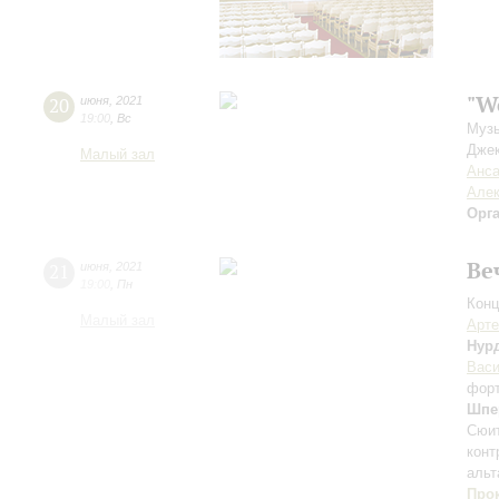
"W
20
июня
,
2021
19:00
,
Вс
Музы
Джек
Малый зал
Анса
Алек
Орг
Ве
21
июня
,
2021
19:00
,
Пн
Конц
Малый зал
Арте
Нур
Вас
фор
Шпе
Сюит
конт
альт
Про