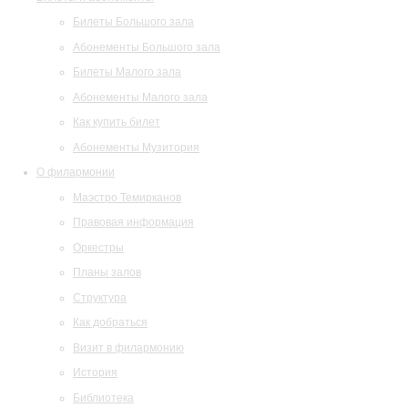
Билеты Большого зала
Абонементы Большого зала
Билеты Малого зала
Абонементы Малого зала
Как купить билет
Абонементы Музитория
О филармонии
Маэстро Темирканов
Правовая информация
Оркестры
Планы залов
Структура
Как добраться
Визит в филармонию
История
Библиотека