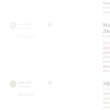
Терр
tu m
Soli
Мо
17
июня
,
2021
20:00
,
Чт
Ди
Большой зал
К 10
XV М
Зас
сим
Дири
мецц
Моц
мецц
Эф
17
июня
,
2021
19:00
,
Чт
Губе
Дири
Малый зал
Чай
Джул
из о