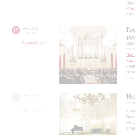
Дири
Моц
стру
Го
19
июня
,
2021
20:00
,
Сб
ру
Большой зал
Дири
сопр
Чай
Кор
неа
Орг
орке
Ис
19
июня
,
2021
19:00
,
Сб
(взг
Малый зал
Конц
Биз
Рос
сло