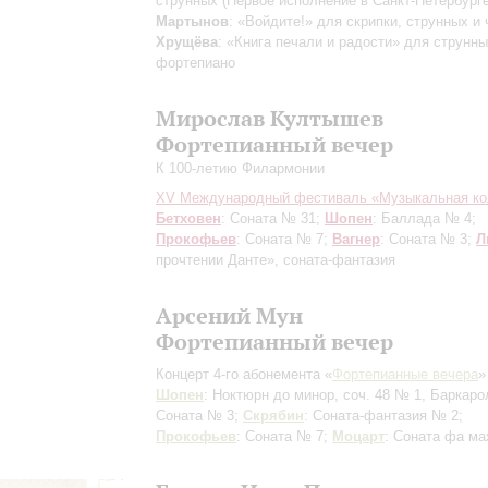
струнных (Первое исполнение в Санкт-Петербурге
Мартынов
: «Войдите!» для скрипки, струнных и
Хрущёва
: «Книга печали и радости» для струнны
фортепиано
Мирослав Култышев
Фортепианный вечер
К 100-летию Филармонии
XV Международный фестиваль «Музыкальная ко
Бетховен
: Соната № 31;
Шопен
: Баллада № 4;
Прокофьев
: Соната № 7;
Вагнер
: Соната № 3;
Л
прочтении Данте», соната-фантазия
Арсений Мун
Фортепианный вечер
Концерт 4-го абонемента «
Фортепианные вечера
»
Шопен
: Ноктюрн до минор, соч. 48 № 1, Баркаро
Соната № 3;
Скрябин
: Соната-фантазия № 2;
Прокофьев
: Соната № 7;
Моцарт
: Соната фа м