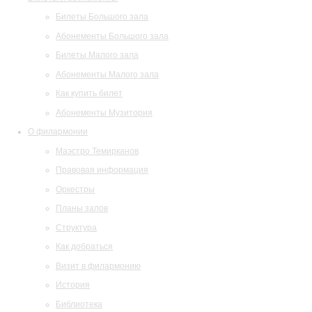
Билеты Большого зала
Абонементы Большого зала
Билеты Малого зала
Абонементы Малого зала
Как купить билет
Абонементы Музитория
О филармонии
Маэстро Темирканов
Правовая информация
Оркестры
Планы залов
Структура
Как добраться
Визит в филармонию
История
Библиотека