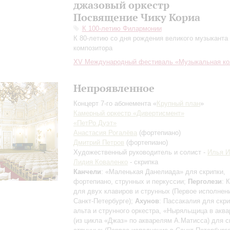
джазовый оркестр
Посвящение Чику Кориа
К 100-летию Филармонии
К 80-летию со дня рождения великого музыканта
композитора
XV Международный фестиваль «Музыкальная ко
Непроявленное
Концерт 7-го абонемента «
Крупный план
»
Камерный оркестр «Дивертисмент»
«ПетРо Дуэт»
Анастасия Рогалёва
(фортепиано)
Дмитрий Петров
(фортепиано)
Художественный руководитель и солист -
Илья 
Лидия Коваленко
- скрипка
Канчели
: «Маленькая Данелиада» для скрипки,
фортепиано, струнных и перкуссии;
Перголези
: 
для двух клавиров и струнных (Первое исполнен
Санкт-Петербурге);
Ахунов
: Пассакалия для скри
альта и струнного оркестра, «Ныряльщица в акв
(из цикла «Джаз» по акварелям А.Матисса) для с