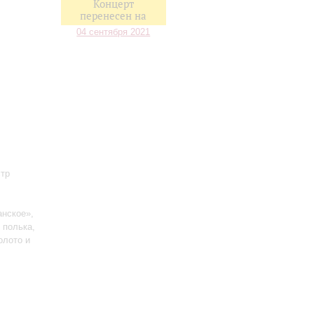
Концерт
перенесен на
04 сентября 2021
стр
анское»,
 полька,
олото и