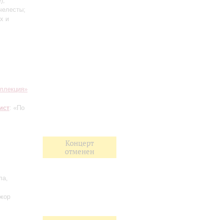
);
 челесты;
х и
ллекция»
ист
: «По
Концерт
отменен
ла,
ажор