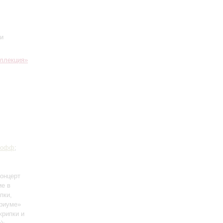
 и
ллекция»
Иофф
;
Концерт
ие в
пки,
ариуме»
крипки и