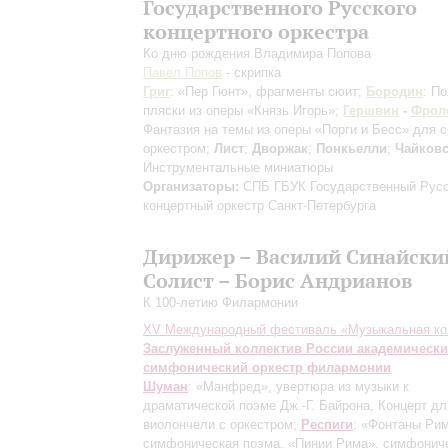
Государственного Русского
концертного оркестра
Ко дню рождения Владимира Попова
Павел Попов
- скрипка
Григ
: «Пер Гюнт», фрагменты сюит;
Бородин
: П
пляски из оперы «Князь Игорь»;
Гершвин
-
Фрол
Фантазия на темы из оперы «Порги и Бесс» для с
оркестром;
Лист
;
Дворжак
;
Понкьелли
;
Чайков
Инструментальные миниатюры
Организаторы:
СПБ ГБУК Государственный Рус
концертный оркестр Санкт-Петербурга
Дирижер – Василий Синайски
Солист – Борис Андрианов
К 100-летию Филармонии
XV Международный фестиваль «Музыкальная ко
Заслуженный коллектив России академическ
симфонический оркестр филармонии
Шуман
: «Манфред», увертюра из музыки к
драматической поэме Дж.-Г. Байрона, Концерт дл
виолончели с оркестром;
Респиги
: «Фонтаны Рим
симфоническая поэма, «Пинии Рима», симфонич