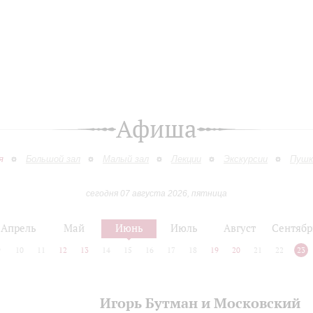
Афиша
я
Большой зал
Малый зал
Лекции
Экскурсии
Пушк
сегодня 07 августа 2026, пятница
Апрель
Май
Июнь
Июль
Август
Сентябр
9
10
11
12
13
14
15
16
17
18
19
20
21
22
23
Игорь Бутман и Московский