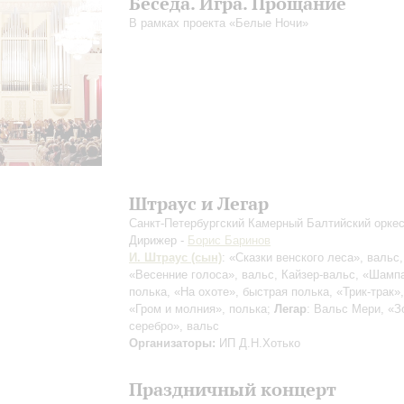
Беседа. Игра. Прощание
В рамках проекта «Белые Ночи»
Штраус и Легар
Санкт-Петербургский Камерный Балтийский орке
Дирижер -
Борис Баринов
И. Штраус (сын)
: «Сказки венского леса», вальс,
«Весенние голоса», вальс, Кайзер-вальс, «Шамп
полька, «На охоте», быстрая полька, «Трик-трак»,
«Гром и молния», полька;
Легар
: Вальс Мери, «З
серебро», вальс
Организаторы:
ИП Д.Н.Хотько
Праздничный концерт