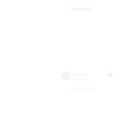
Малый зал
27
июня
,
2021
20:00
,
Вс
Большой зал