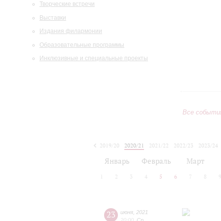
Творческие встречи
Выставки
Издания филармонии
Образовательные программы
Инклюзивные и специальные проекты
Все событи
2019/20
2020/21
2021/22
2022/23
2023/24
2024/25
2025/26
2026/27
Январь
Февраль
Март
1
2
3
4
5
6
7
8
23
июня
,
2021
20:00
,
Ср