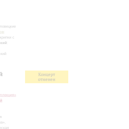
оловецкие
ов
:
крипки с
ский
:
ский
й
Концерт
отменен
ллекция»
ий
я
а»,
еская