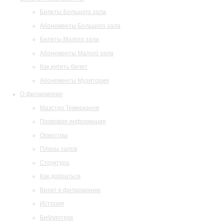
Билеты Большого зала
Абонементы Большого зала
Билеты Малого зала
Абонементы Малого зала
Как купить билет
Абонементы Музитория
О филармонии
Маэстро Темирканов
Правовая информация
Оркестры
Планы залов
Структура
Как добраться
Визит в филармонию
История
Библиотека