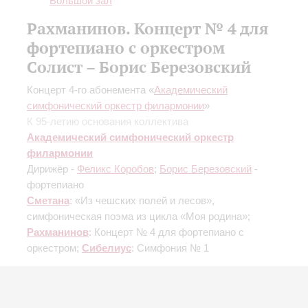
Большой зал
Рахманинов. Концерт № 4 для
фортепиано с оркестром
Солист – Борис Березовский
Концерт 4-го абонемента «
Академический
симфонический оркестр филармонии
»
К 95-летию основания коллектива
Академический симфонический оркестр
филармонии
Дирижёр -
Феликс Коробов
;
Борис Березовский
-
фортепиано
Сметана
: «Из чешских полей и лесов»,
симфоническая поэма из цикла «Моя родина»;
Рахманинов
: Концерт № 4 для фортепиано с
оркестром;
Сибелиус
: Симфония № 1
Купить билет
1200 — 3500 р.