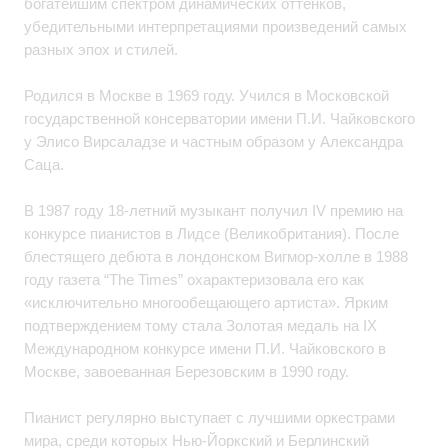
богатейшим спектром динамических оттенков,
убедительными интерпретациями произведений самых
разных эпох и стилей.
Родился в Москве в 1969 году. Учился в Московской
государственной консерватории имени П.И. Чайковского
у Элисо Вирсаладзе и частным образом у Александра
Саца.
В 1987 году 18-летний музыкант получил IV премию на
конкурсе пианистов в Лидсе (Великобритания). После
блестящего дебюта в лондонском Вигмор-холле в 1988
году газета “The Times” охарактеризовала его как
«исключительно многообещающего артиста». Ярким
подтверждением тому стала Золотая медаль на IX
Международном конкурсе имени П.И. Чайковского в
Москве, завоеванная Березовским в 1990 году.
Пианист регулярно выступает с лучшими оркестрами
мира, среди которых Нью-Йоркский и Берлинский