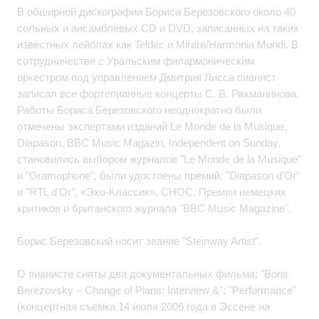
В обширной дискографии Бориса Березовского около 40
сольных и ансамблевых CD и DVD, записанных на таких
известных лейблах как Teldec и Mirare/Harmonia Mundi. В
сотрудничестве с Уральским филармоническим
оркестром под управлением Дмитрия Лисса пианист
записал все фортепианные концерты С. В. Рахманинова.
Работы Бориса Березовского неоднократно были
отмечены экспертами изданий Le Monde de la Musique,
Diapason, BBC Music Magazin, Independent on Sunday,
становились выбором журналов "Le Monde de la Musique"
и "Gramophone", были удостоены премий: "Diapason d'Or"
и "RTL d'Or", «Эхо-Классик», CHOC, Премии немецких
критиков и британского журнала "BBC Music Magazine".
Борис Березовский носит звание "Steinway Artist".
О пианисте сняты два документальных фильма: "Boris
Berezovsky – Change of Plans: Interview &"; "Performance"
(концертная съемка 14 июля 2006 года в Эссене на