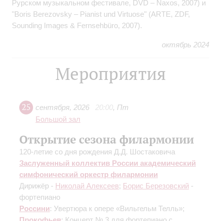
Рурском музыкальном фестивале, DVD – Naxos, 2007) и
"Boris Berezovsky – Pianist und Virtuose" (ARTE, ZDF,
Sounding Images & Fernsehbüro, 2007).
октябрь 2024
Мероприятия
25
сентября
,
2026
20:00
,
Пт
Большой зал
Открытие сезона филармонии
120-летие со дня рождения Д.Д. Шостаковича
Заслуженный коллектив России академический
симфонический оркестр филармонии
Дирижёр -
Николай Алексеев
;
Борис Березовский
-
фортепиано
Россини
: Увертюра к опере «Вильгельм Телль»;
Прокофьев
: Концерт № 3 для фортепиано с