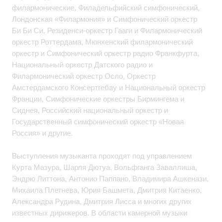
филармонические, Филадельфийский симфонический,
Лондонская «Филармония» и Симфонический оркестр
Би Би Си, Резиденси-оркестр Гааги и Филармонический
оркестр Роттердама, Мюнхенский филармонический
оркестр и Симфонический оркестр радио Франкфурта,
Национальный оркестр Датского радио и
Филармонический оркестр Осло, Оркестр
Амстердамского Консертгебау и Национальный оркестр
Франции, Симфонические оркестры Бирмингема и
Сиднея, Российский национальный оркестр и
Государственный симфонический оркестр «Новая
Россия» и другие.
Выступления музыканта проходят под управлением
Курта Мазура, Шарля Дютуа, Вольфганга Заваллиша,
Эндрю Литтона, Антонио Паппано, Владимира Ашкенази,
Михаила Плетнева, Юрия Башмета, Дмитрия Китаенко,
Александра Рудина, Дмитрия Лисса и многих других
известных дирижеров. В области камерной музыки