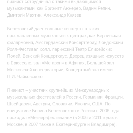
пианист сотрудничал с такими выдающимися
музыкантами, как Брижитт Анжерер, Вадим Репин,
Дмитрий Махтин, Александр Князев.
Березовский дает сольные концерты в таких
прославленных музыкальных центрах, как Берлинская
филармония, Амстердамский Консертгебау, Лондонский
Роял-Фестивал холл, парижский Театр Елисейских
Полей, Венский Концертхаус, Дворец изящных искусств
в Брюсселе, зал «Мегарон» в Афинах, Большой зал
Московской консерватории, Концертный зал имени
П.И. Чайковского.
Пианист – участник крупнейших Международных
музыкальных фестивалей в России, Германии, Франции,
Швейцарии, Австрии, Словакии, Японии, США. По
инициативе Бориса Березовского в России с 2006 года
проходил «Метнер-фестиваль» (в 2006 и 2011 годах в
Москве, в 2007 также в Екатеринбурге и Владимире).