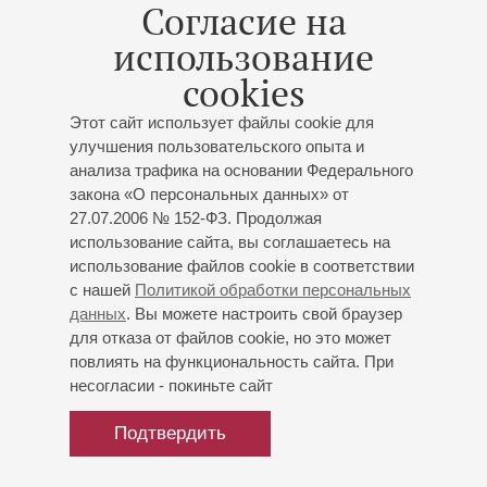
Согласие на
использование
28
марта
,
2027
20:00
,
Вс
cookies
Большой зал
Этот сайт использует файлы cookie для
Дирижер – Александр
улучшения пользовательского опыта и
Сладковский
анализа трафика на основании Федерального
закона «О персональных данных» от
Солист – Борис Березовский
27.07.2006 № 152-ФЗ. Продолжая
Концерт 1-го абонемента «
Заслуженный коллектив
использование сайта, вы соглашаетесь на
России академический симфонический оркестр
использование файлов cookie в соответствии
с нашей
Политикой обработки персональных
филармонии
»
данных
. Вы можете настроить свой браузер
Заслуженный коллектив России академический
для отказа от файлов cookie, но это может
симфонический оркестр филармонии
повлиять на функциональность сайта. При
Бетховен
: Концерт № 5 для фортепиано с
несогласии - покиньте сайт
оркестром;
Малер
: Симфония № 7
Подтвердить
Купить билет
1200 — 3500 р.