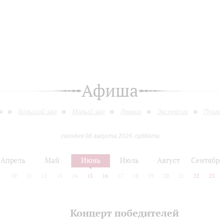
Афиша
я
Большой зал
Малый зал
Лекции
Экскурсии
Пушк
сегодня 08 августа 2026, суббота
Апрель
Май
Июнь
Июль
Август
Сентябр
9
10
11
12
13
14
15
16
17
18
19
20
21
22
23
Концерт победителей