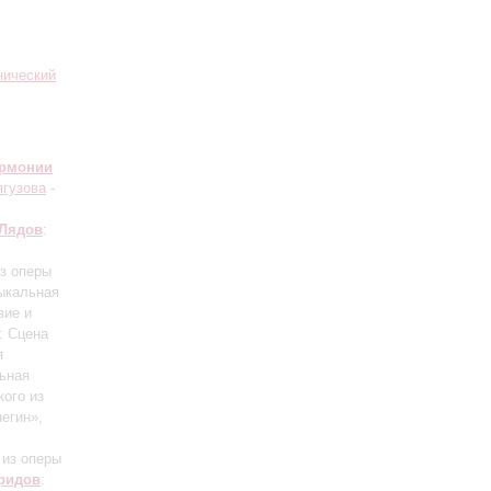
нический
армонии
ягузова
-
Лядов
:
из оперы
зыкальная
вие и
: Сцена
я
ьная
кого из
негин»,
 из оперы
ридов
: