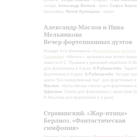
гитара;
Александр Волков
- баян;
Софья Берло
балалайка;
Нелли Кузнецова
- вокал
Александр Маслов и Ника
Мельникова
Вечер фортепианных дуэтов
Концерт 4-го абонемента «
Фортепианные вечера
»
Свиридов
: «Метель», музыкальные иллюстрации
повести А.С. Пушкина
в джазовой обработке А.М
для фортепиано в 4 руки
;
Н.Рубинштейн
: Таран
фортепиано в 4 руки;
А.Рубинштейн
: Четыре пь
цикла "Костюмированный бал" для фортепиано в 
Маслов
: «Бельгийская сюита» для фортепиано в 
Цфасман
: Сюита для фортепиано с оркестром (
А.Маслова для фортепиано в 4 руки)
Стравинский. «Жар-птица»
Берлиоз. «Фантастическая
симфония»
Концерт 2-го абонемента «
Воспоминания о Больш