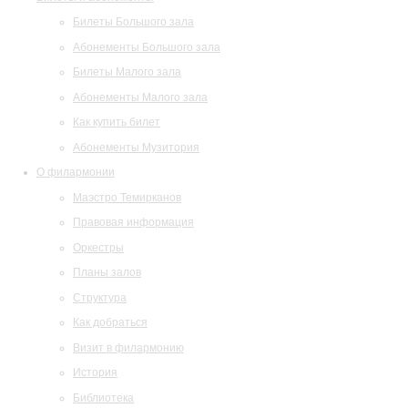
Билеты Большого зала
Абонементы Большого зала
Билеты Малого зала
Абонементы Малого зала
Как купить билет
Абонементы Музитория
О филармонии
Маэстро Темирканов
Правовая информация
Оркестры
Планы залов
Структура
Как добраться
Визит в филармонию
История
Библиотека