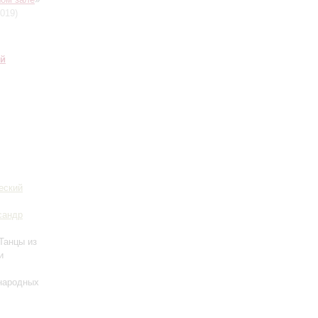
019)
ий
еский
сандр
Танцы из
и
 народных