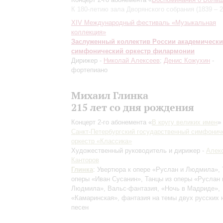
К 180-летию зала Дворянского собрания (1839 – 2
XIV Международный фестиваль «Музыкальная
коллекция»
Заслуженный коллектив России академическ
симфонический оркестр филармонии
Дирижер -
Николай Алексеев
;
Денис Кожухин
-
фортепиано
Михаил Глинка
215 лет со дня рождения
Концерт 2-го абонемента «
В кругу великих имен
»
Санкт-Петербургский государственный симфонич
оркестр «Классика»
Художественный руководитель и дирижер -
Алек
Канторов
Глинка
: Увертюра к опере «Руслан и Людмила», 
оперы «Иван Сусанин», Танцы из оперы «Руслан 
Людмила», Вальс-фантазия, «Ночь в Мадриде»,
«Камаринская», фантазия на темы двух русских
песен