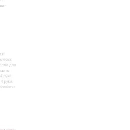
ва
-
 к
аслова
телла для
есы из
4 руки;
4 руки;
обработка
ом зале
»