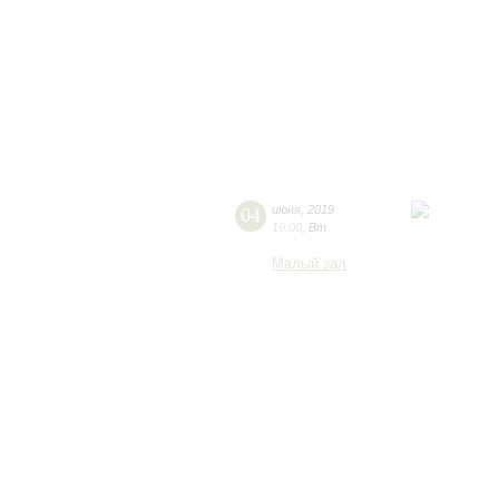
04
июня
,
2019
19:00
,
Вт
Малый зал