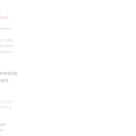
о
о
еский
пиано;
естром;
кестром
одного
еатов
ого
semble"
тель и
арк
ий
-
в
-