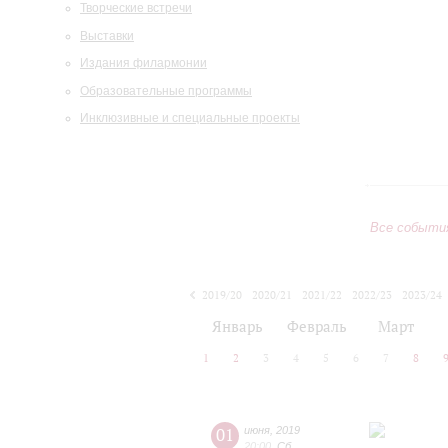
Творческие встречи
Выставки
Издания филармонии
Образовательные программы
Инклюзивные и специальные проекты
Все событи
2019/20
2020/21
2021/22
2022/23
2023/24
2024/25
2025/26
2026/27
Январь
Февраль
Март
1
2
3
4
5
6
7
8
01
июня
,
2019
20:00
,
Сб