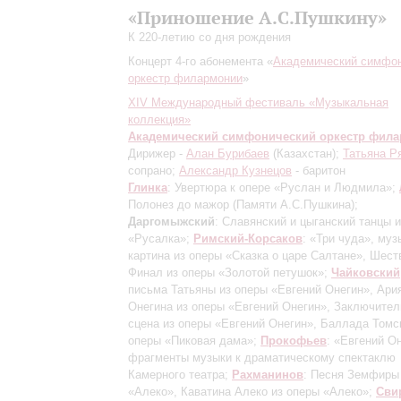
«Приношение А.С.Пушкину»
К 220-летию со дня рождения
Концерт 4-го абонемента «
Академический симфо
оркестр филармонии
»
XIV Международный фестиваль «Музыкальная
коллекция»
Академический симфонический оркестр фил
Дирижер -
Алан Бурибаев
(Казахстан);
Татьяна Р
сопрано;
Александр Кузнецов
- баритон
Глинка
: Увертюра к опере «Руслан и Людмила»;
Полонез до мажор (Памяти А.С.Пушкина);
Даргомыжский
: Славянский и цыганский танцы 
«Русалка»;
Римский-Корсаков
: «Три чуда», му
картина из оперы «Сказка о царе Салтане», Шест
Финал из оперы «Золотой петушок»;
Чайковский
письма Татьяны из оперы «Евгений Онегин», Ари
Онегина из оперы «Евгений Онегин», Заключител
сцена из оперы «Евгений Онегин», Баллада Томс
оперы «Пиковая дама»;
Прокофьев
: «Евгений О
фрагменты музыки к драматическому спектаклю
Камерного театра;
Рахманинов
: Песня Земфиры
«Алеко», Каватина Алеко из оперы «Алеко»;
Сви