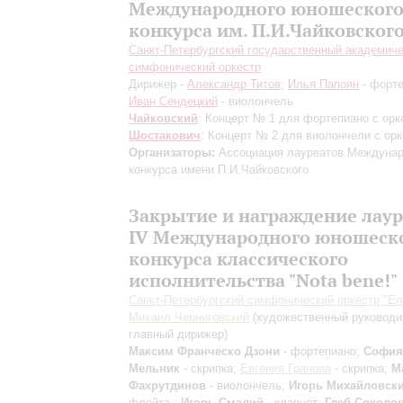
Международного юношеског
конкурса им. П.И.Чайковског
Санкт-Петербургский государственный академич
симфонический оркестр
Дирижер -
Александр Титов
;
Илья Папоян
- форте
Иван Сендецкий
- виолончель
Чайковский
: Концерт № 1 для фортепиано с орк
Шостакович
: Концерт № 2 для виолончели с ор
Организаторы:
Ассоциация лауреатов Междунар
конкурса имени П.И.Чайковского
Закрытие и награждение лаур
IV Международного юношеск
конкурса классического
исполнительства "Nota bene!"
Санкт-Петербургский симфонический оркестр "En
Михаил Черниговский
(художественный руководи
главный дирижер)
Максим Франческо Дзони
- фортепиано;
София
Мельник
- скрипка;
Евгения Гранова
- скрипка;
М
Фахрутдинов
- виолончель;
Игорь Михайловск
флейта ;
Игорь Смалий
- кларнет;
Глеб Соколо